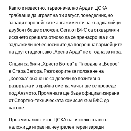
Както е известно, първоначално Арда и ЦСКА
трябваше да играят на 18 август, понеделник, но
заради европейските ангажименти на кърджалийци
двубоят беше отложен. Сега от БФС са отхвърлили
искането срещата отново да се пренасрочва и са
задължили небесносините да посрещнат армейците
на друг стадион, ако „Арена Арда“ не е годна за игра.
Опции са били „Христо Ботев“ в Пловдив и „Берое“
в Стара Загора. Разговорите за ползване на
„Колежа“ обаче не са довели до позитивна
развръзка и в крайна сметка мачът ще се проведе
под Аязмото. Промяната ще бъде официализирана
от Спортно-техническата комисия към БФС до
часове.
През миналия сезон ЦСКА на няколко пъти се
наложи да играе на неутрален терен заради