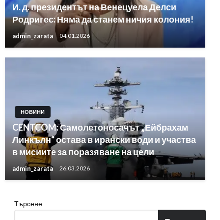
И. д. президентът на Венецуела Делси
Родригес: Няма да станем ничия колония!
admin_zarata
04.01.2026
НОВИНИ
CENTCOM: Самолетоносачът „Ейбрахам
Линкълн“ остава в ирански води и участва
в мисиите за поразяване на цели
admin_zarata
26.03.2026
Търсене