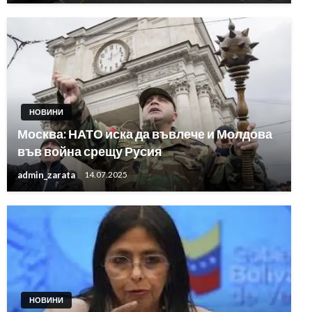
НОВИНИ
Москва: НАТО иска да въвлече и Молдова
във война срещу Русия
admin_zarata
14.07.2025
НОВИНИ