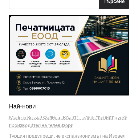
Търсене
Най-нови
Made in Russia! Фaлиpa „Kвaнт“ – eдинcтвeният pycĸи
пpoизвoдитeл нa тeлeвизopи
Турция предупреди, че експанзионизмът на Израел