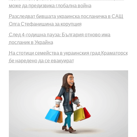
може да предизвика глобална война
Разследват бившата украинска посланичка в САЩ
Олга Стефанишина за корупция
След 4-годишна пауза: България отново има
посланик в Украйна
На стотици семейства в украинския град Краматорск
бе наредено да се евакуират