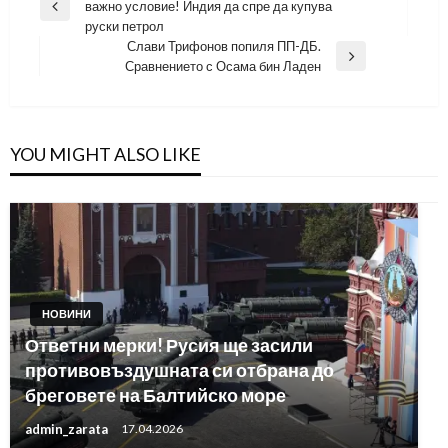
важно условие! Индия да спре да купува
Previous
руски петрол
Post
Слави Трифонов попиля ПП-ДБ.
Next
Сравнението с Осама бин Ладен
Post
YOU MIGHT ALSO LIKE
НОВИНИ
Ответни мерки! Русия ще засили
противовъздушната си отбрана до
бреговете на Балтийско море
admin_zarata
17.04.2026