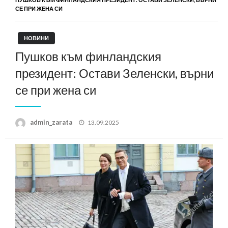
СЕ ПРИ ЖЕНА СИ
НОВИНИ
Пушков към финландския
президент: Остави Зеленски, върни
се при жена си
Posted
admin_zarata
13.09.2025
on