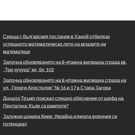
Среща с българския посланик в Ханой отбеляза
успешното математическо лято на младите ни
математици
Започна обновяването на 8-етажна жилищна сграда кв.
„Три чучура“ юг, бл. 102
Започна обновяването на 8-етажна жилищна сграда на
ул. „Георги Апостолов“ № 16 и 17 в Стара Загора
Доналд Тръмп поискал спешно обяснение от шефа на
Пентагона: Къде са ракетите?
Залужни шокира Киев: Украйна изчерпа военния си
потенциал