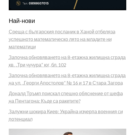
Най-нови
Среща с българския посланик в Ханой отбеляза
успешното математическо лято на младите ни
математици
Започна обновяването на 8-етажна жилищна сграда
кв. „Три чучура“ юг, бл. 102
Започна обновяването на 8-етажна жилищна сграда
на ул. „Георги Апостолов“ № 16 и 17 в Стара Загора
Доналд Тръмп поискал спешно обяснение от шефа
на Пентагона: Къде са ракетите?
Залужни шокира Киев: Украйна изчерпа военния си
потенциал