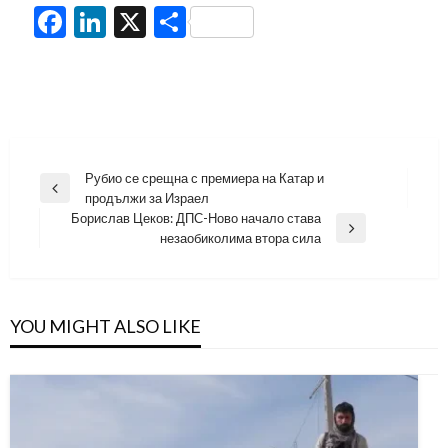
Facebook
LinkedIn
X
Share
Навигация
Рубио се срещна с премиера на Катар и
Previous
продължи за Израел
Post
Борислав Цеков: ДПС-Ново начало става
Next
незаобиколима втора сила
Post
YOU MIGHT ALSO LIKE