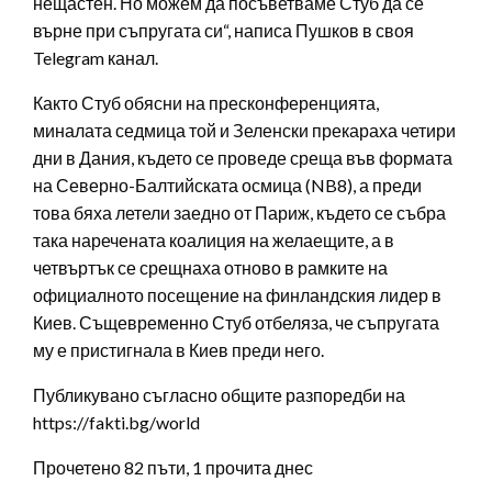
нещастен. Но можем да посъветваме Стуб да се
върне при съпругата си“, написа Пушков в своя
Telegram канал.
Както Стуб обясни на пресконференцията,
миналата седмица той и Зеленски прекараха четири
дни в Дания, където се проведе среща във формата
на Северно-Балтийската осмица (NB8), а преди
това бяха летели заедно от Париж, където се събра
така наречената коалиция на желаещите, а в
четвъртък се срещнаха отново в рамките на
официалното посещение на финландския лидер в
Киев. Същевременно Стуб отбеляза, че съпругата
му е пристигнала в Киев преди него.
Публикувано съгласно общите разпоредби на
https://fakti.bg/world
Прочетено 82 пъти, 1 прочита днес