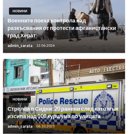
НОВИНИ
Военните поеха контрола над
разкъсвания от протести афганистански
град Херат
admin_zarata
13.06.2026
НОВИНИ
Стрелба в Сидни: 20 ранени след като мъж
изсипа над 100 куршума по улицата
admin_zarata
06.10.2025