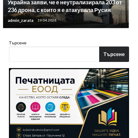
Украйна заяви, че е неутрализирала 203 от
236 дрона, с които я е атакувала Русия
admin_zarata
19.04.2026
Търсене
Търсене