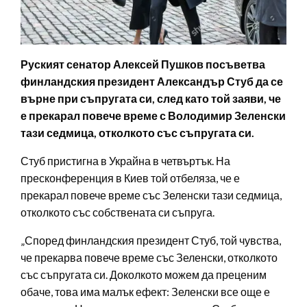
Руският сенатор Алексей Пушков посъветва
финландския президент Александър Стуб да се
върне при съпругата си, след като той заяви, че
е прекарал повече време с Володимир Зеленски
тази седмица, отколкото със съпругата си.
Стуб пристигна в Украйна в четвъртък. На
пресконференция в Киев той отбеляза, че е
прекарал повече време със Зеленски тази седмица,
отколкото със собствената си съпруга.
„Според финландския президент Стуб, той чувства,
че прекарва повече време със Зеленски, отколкото
със съпругата си. Доколкото можем да преценим
обаче, това има малък ефект: Зеленски все още е