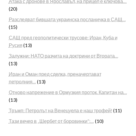
Атака с дронове в Ярославъл, на прицел е ключова…
(20)
Разследват бившата украинска посланичка в САЩ…
(15)
САЩ пред геополитически трусове: Иран, Куба и
Русия
(13)
Залужни: НАТО разчита на доктрини от Втората…
(13)
Иран и Оман пред сделка, преначертават
петролния…
(13)
Отново напрежение в Ормузкия проток. Капитан на…
(13)
Тръмп: Петролът на Венецуела е наш трофей!
(11)
Тази вечер в „Шербет от боровинки“:…
(10)