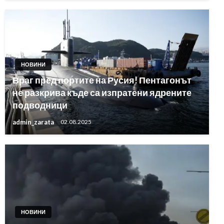
НОВИНИ
Враг пред портите на Русия! Пентагонът
не разкрива къде са изпратени ядрените
подводници
admin_zarata
02.08.2025
НОВИНИ