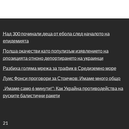
Над 300 починали деца от ебола след началото на
епидемията
Полша окачестви като популизъм изявлението на
опозицията отноно депортирането на украинци
Разбиха голяма мрежа за трафик в Средиземно море
Луис Фонси проговори за Стоичков: Имаме много общо
„Имаме само 6 минути!“: Как Украйна противодейства на
руските балистични ракети
21