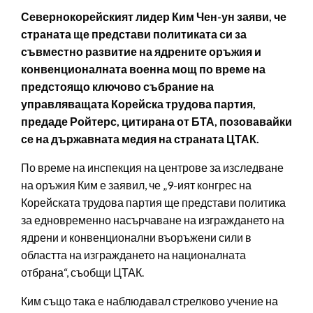
Севернокорейският лидер Ким Чен-ун заяви, че
страната ще представи политиката си за
съвместно развитие на ядрените оръжия и
конвенционалната военна мощ по време на
предстоящо ключово събрание на
управляващата Корейска трудова партия,
предаде Ройтерс, цитирана от БТА, позовавайки
се на държавната медия на страната ЦТАК.
По време на инспекция на центрове за изследване
на оръжия Ким е заявил, че „9-ият конгрес на
Корейската трудова партия ще представи политика
за едновременно насърчаване на изграждането на
ядрени и конвенционални въоръжени сили в
областта на изграждането на националната
отбрана“, съобщи ЦТАК.
Ким също така е наблюдавал стрелково учение на