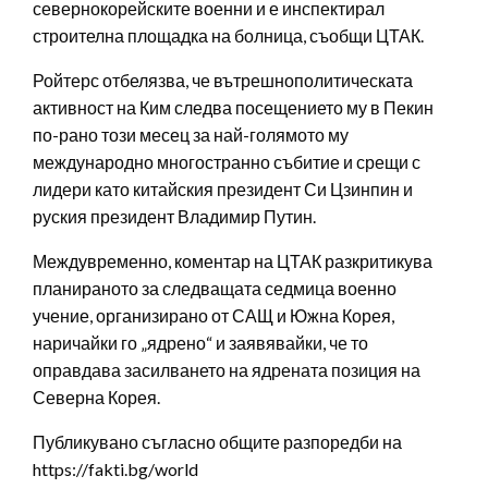
севернокорейските военни и е инспектирал
строителна площадка на болница, съобщи ЦТАК.
Ройтерс отбелязва, че вътрешнополитическата
активност на Ким следва посещението му в Пекин
по-рано този месец за най-голямото му
международно многостранно събитие и срещи с
лидери като китайския президент Си Цзинпин и
руския президент Владимир Путин.
Междувременно, коментар на ЦТАК разкритикува
планираното за следващата седмица военно
учение, организирано от САЩ и Южна Корея,
наричайки го „ядрено“ и заявявайки, че то
оправдава засилването на ядрената позиция на
Северна Корея.
Публикувано съгласно общите разпоредби на
https://fakti.bg/world