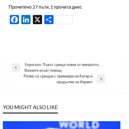
Прочетено 27 пъти, 1 прочита днес
Facebook
LinkedIn
X
Share
Навигация
Хороскоп: Лъвът среща човек от миналото,
Previous
Везните искат помощ
Post
Рубио се срещна с премиера на Катар и
Next
продължи за Израел
Post
YOU MIGHT ALSO LIKE