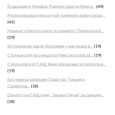
Ескалация в Украйна: Ракетен удар по Киев и…
(49)
Русия извърши една от най-големите атаки срещу…
(41)
Наричат я бялото злато за здравето. Природата й…
(29)
Исторически завой: Колумбия с нов лидер и…
(19)
Стотици спят на улицата в Рим след спор за…
(19)
След натиск от САЩ: Киев обеща мир за петрола в…
(19)
Без ядрени амбиции! Пакистан, Турция и
Саудитска…
(18)
Сенатът на САЩ прие „Закона Греъм“ за санкции…
(18)