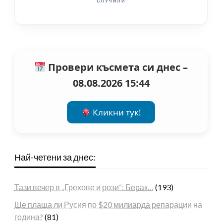
СЛУЧИЛИ
Провери късмета си днес –
08.08.2026 15:44
Кликни тук!
Най-четени за днес:
Тази вечер в „Грехове и рози“: Берак…
(193)
Ще плаща ли Русия по $20 милиарда репарации на
година?
(81)