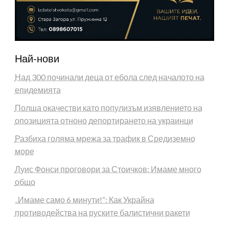
Най-нови
Над 300 починали деца от ебола след началото на
епидемията
Полша окачестви като популизъм изявлението на
опозицията отноно депортирането на украинци
Разбиха голяма мрежа за трафик в Средиземно
море
Луис Фонси проговори за Стоичков: Имаме много
общо
„Имаме само 6 минути!“: Как Украйна
противодейства на руските балистични ракети