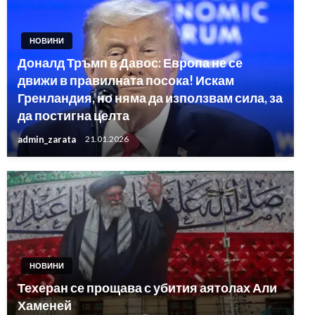
НОВИНИ
Доналд Тръмп в Давос: Европа не се
движи в правилната посока! Искам
Гренландия, но няма да използвам сила, за
да постигна целта
admin_zarata
21.01.2026
НОВИНИ
Техеран се прощава с убития аятолах Али
Хаменей