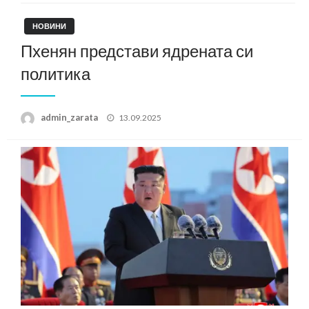
НОВИНИ
Пхенян представи ядрената си
политика
Posted
admin_zarata
13.09.2025
on