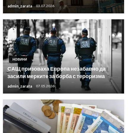
admin_zarata
03.07.2026
НОВИНИ
САЩ призоваха Европа незабавно да
засили мерките за борба с тероризма
admin_zarata
07.05.2026