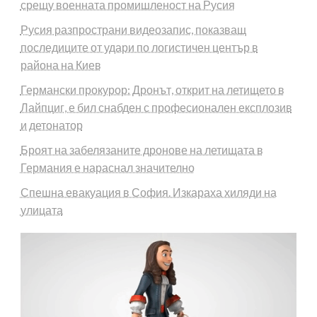
срещу военната промишленост на Русия
Русия разпространи видеозапис, показващ
последиците от удари по логистичен център в
района на Киев
Германски прокурор: Дронът, открит на летището в
Лайпциг, е бил снабден с професионален експлозив
и детонатор
Броят на забелязаните дронове на летищата в
Германия е нараснал значително
Спешна евакуация в София. Изкараха хиляди на
улицата