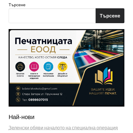
Търсене
Търсене
Най-нови
Зеленски обяви началото на специална операция