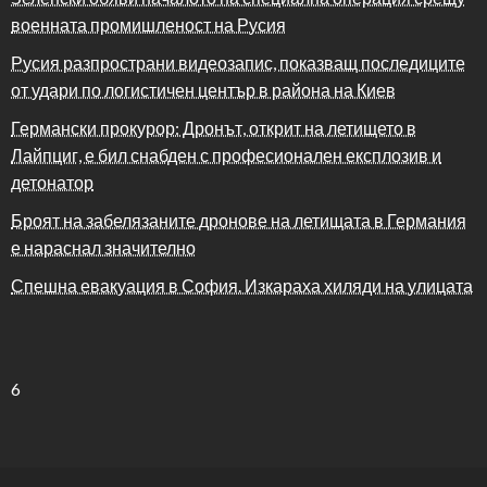
военната промишленост на Русия
Русия разпространи видеозапис, показващ последиците
от удари по логистичен център в района на Киев
Германски прокурор: Дронът, открит на летището в
Лайпциг, е бил снабден с професионален експлозив и
детонатор
Броят на забелязаните дронове на летищата в Германия
е нараснал значително
Спешна евакуация в София. Изкараха хиляди на улицата
6