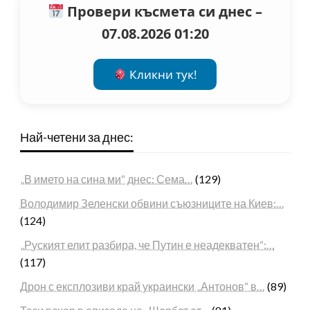
Провери късмета си днес –
07.08.2026 01:20
Кликни тук!
Най-четени за днес:
„В името на сина ми“ днес: Сема…
(129)
Володимир Зеленски обвини съюзниците на Киев:…
(124)
„Руският елит разбира, че Путин е неадекватен“:…
(117)
Дрон с експлозиви край украински „Антонов“ в…
(89)