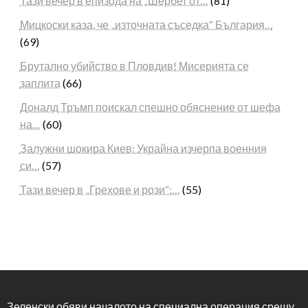
Тази вечер в епизода на „Шербет от…
(81)
Мицкоски каза, че „източната съседка“ България…
(69)
Брутално убийство в Пловдив! Мисерията се
заплита
(66)
Доналд Тръмп поискал спешно обяснение от шефа
на…
(60)
Залужни шокира Киев: Украйна изчерпа военния
си…
(57)
Тази вечер в „Грехове и рози“:…
(55)
Зеленски обяви началото на специална операция срещу