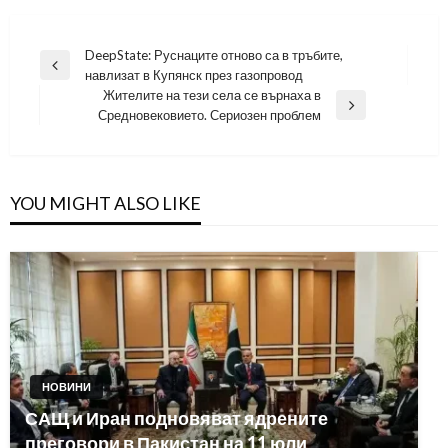
Навигация
DeepState: Руснаците отново са в тръбите,
Previous
навлизат в Купянск през газопровод
Post
Жителите на тези села се върнаха в
Next
Средновековието. Сериозен проблем
Post
YOU MIGHT ALSO LIKE
НОВИНИ
САЩ и Иран подновяват ядрените
преговори в Пакистан на 11 юли