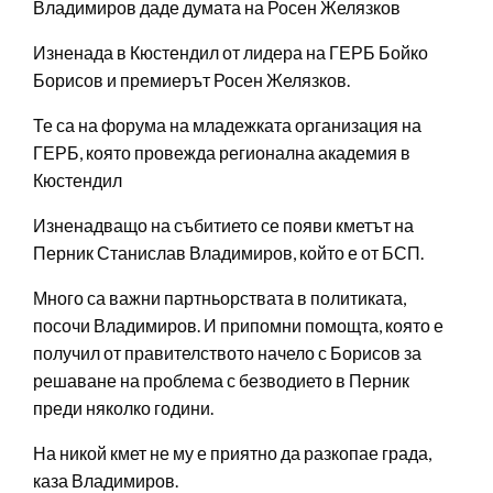
Владимиров даде думата на Росен Желязков
Изненада в Кюстендил от лидера на ГЕРБ Бойко
Борисов и премиерът Росен Желязков.
Те са на форума на младежката организация на
ГЕРБ, която провежда регионална академия в
Кюстендил
Изненадващо на събитието се появи кметът на
Перник Станислав Владимиров, който е от БСП.
Много са важни партньорствата в политиката,
посочи Владимиров. И припомни помощта, която е
получил от правителството начело с Борисов за
решаване на проблема с безводието в Перник
преди няколко години.
На никой кмет не му е приятно да разкопае града,
каза Владимиров.