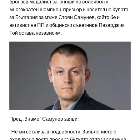
бронзов медалист за юноши по волейбол и
многократен шампион, призьор и носител на Купата
за България за мъже Стоян Самунев, който бе и
активист на ПП и общински съветник в Пазарджик.
Той остава независим.
Пред „Знаме“ Самунев заяви:
„Не ми се влиза в подробности. Заявлението е
входирано доста преди събитията от тази седмица.