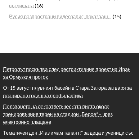
въглищата
(16)
Русия разпространи видеозапис, показващ…
(15)
Петролът поскъпва след рестриктивния проект на Иран
за Ормузкия проток
От 15 август плувният басейн в Стара Загора затваря за
планирана годишна профилактика
Ползването на лекоатлетическата писта около
тренировъчния терен на стадион „Берое“ – чрез
електронно плащане
Тематичен ден „И аз имам талант!“ за деца и ученици със