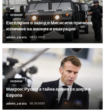
НОВИНИ
Експлозия в завод в Мисисипи причини
изтичане на амоняк и евакуация
admin_zarata
06.11.2025
НОВИНИ
Макрон: Руската тайна армия се шири в
Европа
admin_zarata
02.10.2025