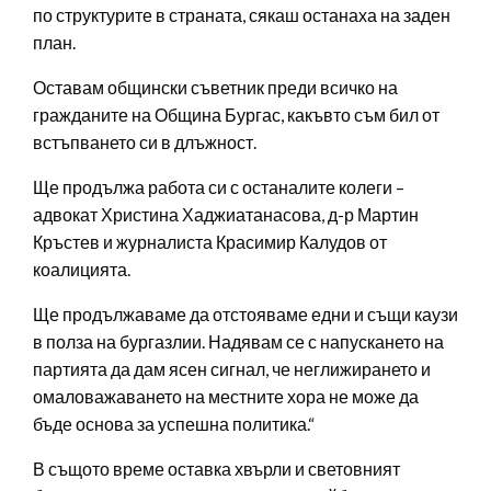
по структурите в страната, сякаш останаха на заден
план.
Оставам общински съветник преди всичко на
гражданите на Община Бургас, какъвто съм бил от
встъпването си в длъжност.
Ще продължа работа си с останалите колеги –
адвокат Христина Хаджиатанасова, д-р Мартин
Кръстев и журналиста Красимир Калудов от
коалицията.
Ще продължаваме да отстояваме едни и същи каузи
в полза на бургазлии. Надявам се с напускането на
партията да дам ясен сигнал, че неглижирането и
омаловажаването на местните хора не може да
бъде основа за успешна политика.“
В същото време оставка хвърли и световният