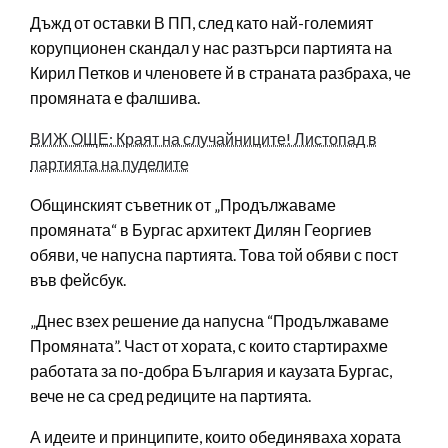
Дъжд от оставки В ПП, след като най-големият
корупционен скандал у нас разтърси партията на
Кирил Петков и членовете й в страната разбраха, че
промяната е фалшива.
ВИЖ ОЩЕ: Краят на случайниците! Листопад в
партията на пуделите
Общинският съветник от „Продължаваме
промяната“ в Бургас архитект Дилян Георгиев
обяви, че напусна партията. Това той обяви с пост
във фейсбук.
„Днес взех решение да напусна “Продължаваме
Промяната”. Част от хората, с които стартирахме
работата за по-добра България и каузата Бургас,
вече не са сред редиците на партията.
А идеите и принципите, които обединяваха хората