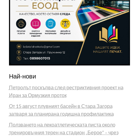
Най-нови
Петролът поскъпва след рестриктивния проект на
Иран за Ормузкия проток
От 15 август плувният басейн в Стара Загора
затваря за планирана годишна профилактика
Ползването на лекоатлетическата писта около
тренировъчния терен на стадион „Берое“ – чрез