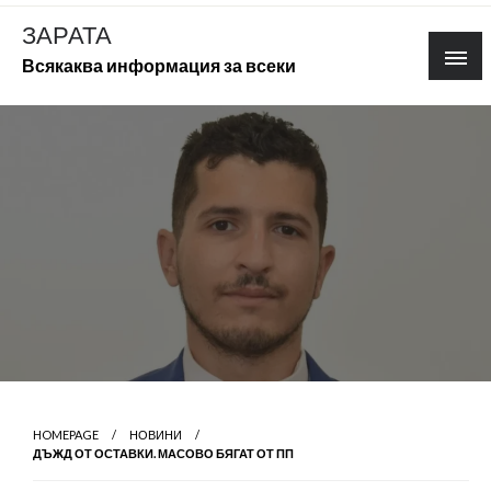
Skip
ЗАРАТА
to
Всякаква информация за всеки
content
HOMEPAGE
НОВИНИ
ДЪЖД ОТ ОСТАВКИ. МАСОВО БЯГАТ ОТ ПП