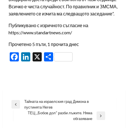
Всичко е чиста случайност. По правилник и ЗМСМА,
заявлението се изчита ма следващото заседание“.
Публикувано с изричното съгласие на
https://www.standartnews.com/
Прочетено 5 пъти, 1 прочита днес
Facebook
LinkedIn
X
Share
Навигация
Тайната на израелския град Димона в
Previous
пустинята Негев
Post
ТЕЦ „Бобов дол“ разби лъжите. Няма
Next
обгазяване
Post