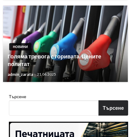
НОВИНИ
Голяма тревога с горивата. Цените
политат
admin_zarata
21.06.2025
Търсене
Търсене