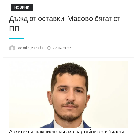
НОВИНИ
Дъжд от оставки. Масово бягат от
ПП
Posted
admin_zarata
27.06.2025
on
Архитект и шампион скъсаха партийните си билети