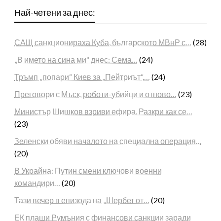
Най-четени за днес:
САЩ санкционираха Куба, българското МВнР с…
(28)
„В името на сина ми“ днес: Сема…
(24)
Тръмп „попари“ Киев за „Пейтриът“,…
(24)
Преговори с Мъск, роботи-убийци и отново…
(23)
Министър Шишков взриви ефира. Разкри как се…
(23)
Зеленски обяви началото на специална операция…
(20)
В Украйна: Путин смени ключови военни
командири…
(20)
Тази вечер в епизода на „Шербет от…
(20)
ЕК плаши Румъния с финансови санкции заради