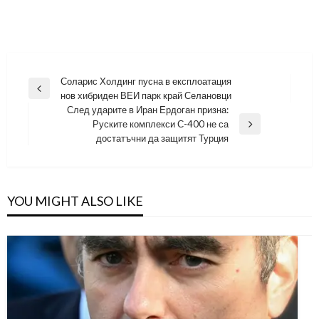
Навигация
Соларис Холдинг пусна в експлоатация
Previous
нов хибриден ВЕИ парк край Селановци
Post
След ударите в Иран Ердоган призна:
Руските комплекси С-400 не са
Next
достатъчни да защитят Турция
Post
YOU MIGHT ALSO LIKE