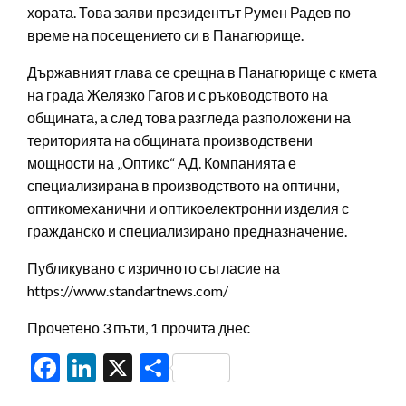
хората. Това заяви президентът Румен Радев по
време на посещението си в Панагюрище.
Държавният глава се срещна в Панагюрище с кмета
на града Желязко Гагов и с ръководството на
общината, а след това разгледа разположени на
територията на общината производствени
мощности на „Оптикс“ АД. Компанията е
специализирана в производството на оптични,
оптикомеханични и оптикоелектронни изделия с
гражданско и специализирано предназначение.
Публикувано с изричното съгласие на
https://www.standartnews.com/
Прочетено 3 пъти, 1 прочита днес
Facebook
LinkedIn
X
Share