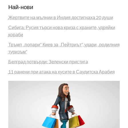
Най-нови
Жертвите на мълнии в Индия достигнаха 20 души
Сибига: Русия търси нова криза с храните, удряйки
кораби
Тръмп „попари“ Киев за „Пейтриът“, удари „родилния
туризъм“
Белград потвърди: Зеленски пристига
11 ранени при атака на хусите в Саудитска Арабия