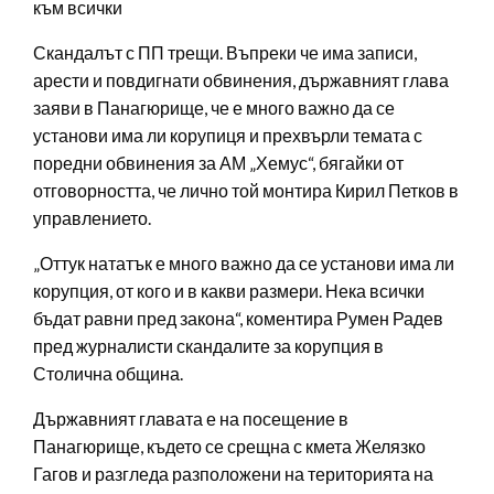
към всички
Скандалът с ПП трещи. Въпреки че има записи,
арести и повдигнати обвинения, държавният глава
заяви в Панагюрище, че е много важно да се
установи има ли корупиця и прехвърли темата с
поредни обвинения за АМ „Хемус“, бягайки от
отговорността, че лично той монтира Кирил Петков в
управлението.
„Оттук нататък е много важно да се установи има ли
корупция, от кого и в какви размери. Нека всички
бъдат равни пред закона“, коментира Румен Радев
пред журналисти скандалите за корупция в
Столична община.
Държавният главата е на посещение в
Панагюрище, където се срещна с кмета Желязко
Гагов и разгледа разположени на територията на