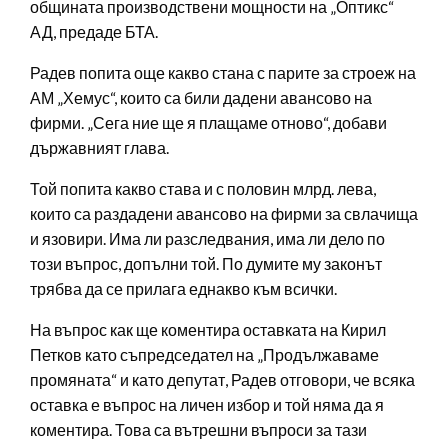
общината производствени мощности на „Оптикс“
АД, предаде БТА.
Радев попита още какво стана с парите за строеж на
АМ „Хемус“, които са били дадени авансово на
фирми. „Сега ние ще я плащаме отново“, добави
държавният глава.
Той попита какво става и с половин млрд. лева,
които са раздадени авансово на фирми за свлачища
и язовири. Има ли разследвания, има ли дело по
този въпрос, допълни той. По думите му законът
трябва да се прилага еднакво към всички.
На въпрос как ще коментира оставката на Кирил
Петков като съпредседател на „Продължаваме
промяната“ и като депутат, Радев отговори, че всяка
оставка е въпрос на личен избор и той няма да я
коментира. Това са вътрешни въпроси за тази