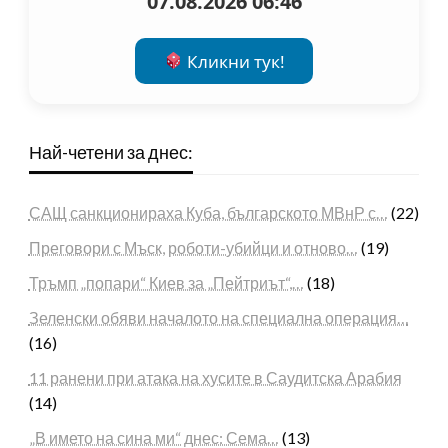
07.08.2026 06:46
Кликни тук!
Най-четени за днес:
САЩ санкционираха Куба, българското МВнР с…
(22)
Преговори с Мъск, роботи-убийци и отново…
(19)
Тръмп „попари“ Киев за „Пейтриът“,…
(18)
Зеленски обяви началото на специална операция…
(16)
11 ранени при атака на хусите в Саудитска Арабия
(14)
„В името на сина ми“ днес: Сема…
(13)