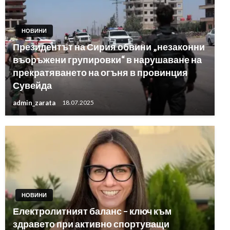
НОВИНИ
Президентът на Сирия обвини „незаконни
въоръжени групировки“ в нарушаване на
прекратяването на огъня в провинция
Сувейда
admin_zarata
18.07.2025
НОВИНИ
Електролитният баланс – ключ към
здравето при активно спортуващи