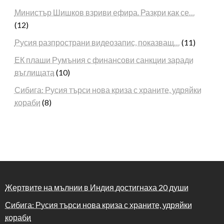
Министър Шишков взриви ефира. Разкри как се…
(12)
Русия разпространи видеозапис, показващ…
(11)
ЕК плаши Румъния с финансови санкции заради
въглищата
(10)
Сибига: Русия търси нова криза с храните, удряйки
кораби
(8)
Жертвите на мълнии в Индия достигнаха 20 души
Сибига: Русия търси нова криза с храните, удряйки
кораби