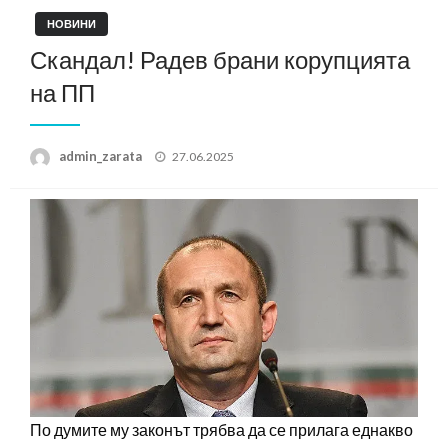
НОВИНИ
Скандал! Радев брани корупцията
на ПП
Posted
admin_zarata
27.06.2025
on
По думите му законът трябва да се прилага еднакво