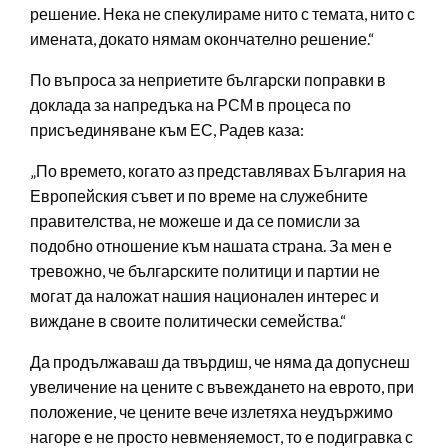
решение. Нека не спекулираме нито с темата, нито с
имената, докато нямам окончателно решение.“
По въпроса за неприетите български поправки в
доклада за напредъка на РСМ в процеса по
присъединяване към ЕС, Радев каза:
„По времето, когато аз представлявах България на
Европейския съвет и по време на служебните
правителства, не можеше и да се помисли за
подобно отношение към нашата страна. За мен е
тревожно, че българските политици и партии не
могат да наложат нашия национален интерес и
виждане в своите политически семейства.“
Да продължаваш да твърдиш, че няма да допуснеш
увеличение на цените с въвеждането на еврото, при
положение, че цените вече излетяха неудържимо
нагоре е не просто невменяемост, то е подигравка с