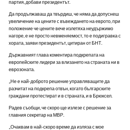
партия, добави президентът.
Да продължаваш да твърдиш, че няма да допуснеш
увеличение на цените с въвеждането на еврото, при
положение че цените вече излетяха неудържимо
нагоре, е не просто невменяемост, то е подигравка с
хората, заяви президентът, цитиран от БНТ.
Държавният глава коментира подкрепата на
европейските лидери за влизането на страната ни в
еврозоната.
„Не е най-доброто решение управляващите да
разчитат на подкрепа отвън, когато българските
граждани протестират и в страната, и в Брюксел.
Радев съобщи, че скоро ще излезе с решение за
главния секретар на МВР.
„Очаквам в най-скоро време да изляза с мое