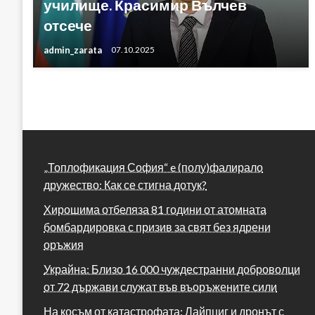
училище. Красимир Вълчев
отсече
admin_zarata
07.10.2025
„Топлофикация София“ e (полу)фалирало
дружество: Как се стигна дотук?
Хирошима отбеляза 81 години от атомната
бомбардировка с призив за свят без ядрени
оръжия
Украйна: Близо 16 000 чуждестранни доброволци
от 72 държави служат във въоръжените сили
На косъм от катастрофата: Лайпциг и дронът с