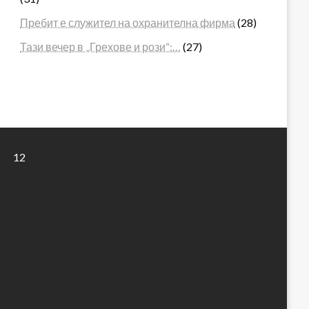
Пребит е служител на охранителна фирма
(28)
Тази вечер в „Грехове и рози“:…
(27)
12