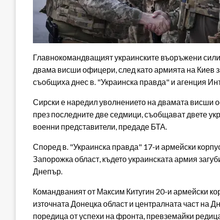
Главнокомандващият украинските въоръжени сили
двама висши офицери, след като армията на Киев з
съобщиха днес в. "Украинска правда" и агенция Ин
Сирски е наредил уволнението на двамата висши о
през последните две седмици, съобщават двете ук
военни представители, предаде БТА.
Според в. "Украинска правда" 17-и армейски корпу
Запорожка област, където украинската армия загуб
Днепър.
Командваният от Максим Китугин 20-и армейски ко
източната Донецка област и централната част на Д
поредица от успехи на фронта, превземайки редиц