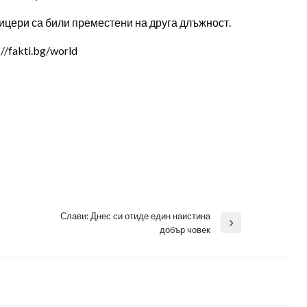
цери са били преместени на друга длъжност.
/fakti.bg/world
Слави: Днес си отиде един наистина
Next
добър човек
Post