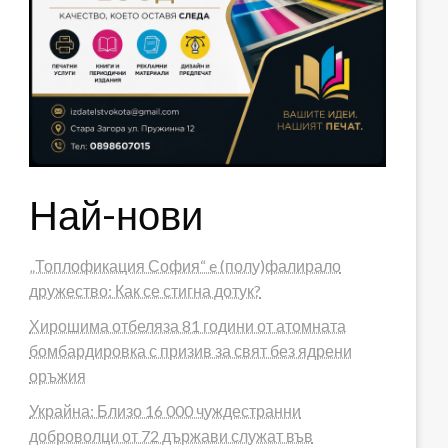
Най-нови
„Топлофикация София“ e (полу)фалирало
дружество: Как се стигна дотук?
Хирошима отбеляза 81 години от атомната
бомбардировка с призив за свят без ядрени
оръжия
Украйна: Близо 16 000 чуждестранни
доброволци от 72 държави служат във