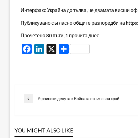
Интерфакс Украйна допълва, че двамата висши офи
Публикувано съгласно общите разпоредби на https:/
Прочетено 80 пъти, 1 прочита днес
Facebook
LinkedIn
X
Share
Навигация
Украински депутат: Войната е към своя край
Previous
Post
YOU MIGHT ALSO LIKE