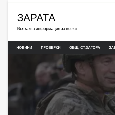
Skip
to
ЗАРАТА
content
Всякаква информация за всеки
НОВИНИ
ПРОВЕРКИ
ОБЩ. СТ.ЗАГОРА
ЗА