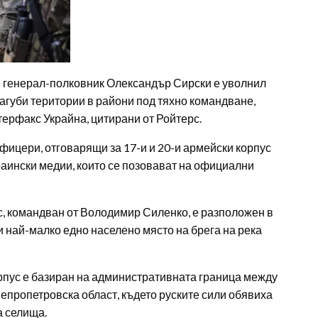
 генерал-полковник Олександър Сирски е уволнил
агуби територии в райони под тяхно командване,
терфакс Украйна, цитирани от Ройтерс.
фицери, отговарящи за 17-и и 20-и армейски корпус
раински медии, които се позовават на официални
с, командван от Володимир Силенко, е разположен в
и най-малко едно населено място на брега на река
рпус е базиран на административната граница между
непропетровска област, където руските сили обявиха
а селища.