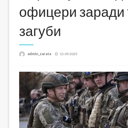
офицери заради
загуби
Posted
admin_zarata
15.09.2025
on