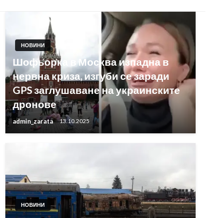
НОВИНИ
Шофьорка в Москва изпадна в
нервна криза, изгуби се заради
GPS заглушаване на украинските
дронове
admin_zarata
13.10.2025
НОВИНИ