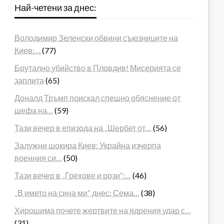
Най-четени за днес:
Володимир Зеленски обвини съюзниците на
Киев:…
(77)
Брутално убийство в Пловдив! Мисерията се
заплита
(65)
Доналд Тръмп поискал спешно обяснение от
шефа на…
(59)
Тази вечер в епизода на „Шербет от…
(56)
Залужни шокира Киев: Украйна изчерпа
военния си…
(50)
Тази вечер в „Грехове и рози“:…
(46)
„В името на сина ми“ днес: Сема…
(38)
Хирошима почете жертвите на ядрения удар с…
(31)