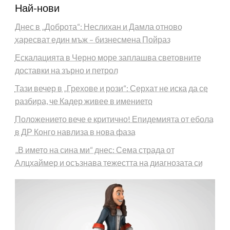
Най-нови
Днес в „Доброта“: Неслихан и Дамла отново
харесват един мъж – бизнесмена Пойраз
Ескалацията в Черно море заплашва световните
доставки на зърно и петрол
Тази вечер в „Грехове и рози“: Серхат не иска да се
разбира, че Кадер живее в имението
Положението вече е критично! Епидемията от ебола
в ДР Конго навлиза в нова фаза
„В името на сина ми“ днес: Сема страда от
Алцхаймер и осъзнава тежестта на диагнозата си