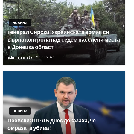
НОВИНИ
Генерал Сирски: Украинската армия си
върна контрола над седем населени места
в Донецка област
admin_zarata
20.09.2025
НОВИНИ
Пеевски: ПП-ДБ днес доказаха, че
омразата убива!