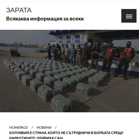
Skip
ЗАРАТА
to
Всякаква информация за всеки
content
HOMEPAGE
НОВИНИ
КОЛУМБИЯ Е СТРАНА, КОЯТО НЕ СЪТРУДНИЧИ В БОРБАТА СРЕЩУ
НАРКОТИЦИТЕ, ОБЯВИХА САЩ