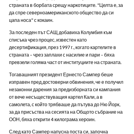
страната в борбата срещу наркотиците. "Целта е, за
да спре северноамериканското общество да си
цапа носа" с кокаин.
За последен път САЩ добавиха Колумбия към
списъка чрез процес, известен като
десертификация, през 1997 г., когато картелите в
страната – чрез заплахи с насилие и пари – бяха
превзели голяма част от институциите на страната.
Тогавашният президент Ернесто Сампер беше
изправен пред достоверни обвинения, че е получил
незаконни дарения за предизборната си кампания
от вече несъществуващия картел Кали, а в
самолета, с който трябваше да пътува до Ню Йорк,
за да присъства на сесията на Общото събрание на
ООН, бяха открити 4 килограма хероин.
След като Сампер напусна поста си, започна