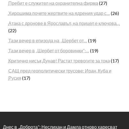
Пребит е служител на охранителна фирма
(27)
Хирошима почете жертвите на ядрения удар с…
(26)
Атака с дронове в Ярославъл, на прицел е ключова…
(22)
Тази вечер в епизода на „Шербет от…
(19)
Тази вечер в „Шербет от боровинки“:…
(19)
Критично нисък Дунав! Растат тревогите за тока
(17)
САЩ пред геополитически трусове: Иран, Куба и
Русия
(17)
Днес в „Доброта“: Неслихан и Дамла отново харесват