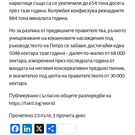
наркотици също са се увеличили до 654 тона досега
през тази година. Колумбия конфискува рекордните
884 тона миналата година.
Но за разлика от предишните правителства, ръчното
унищожаване на кокаиновите насаждения под
ръководството на Петро се забави, достигайки едва
5048 хектара тази година – далеч по-малко от 68 000
хектара, изкоренени през последната година от
мандата на неговия консервативен предшественик,
и значително под целта на правителството от 30 000
хектара.
Публикувано съгласно общите разпоредби на
https://fakti.bg/world
Прочетено 23 пъти, 1 прочита днес
Facebook
LinkedIn
X
Share