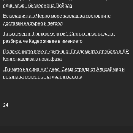
един мъж – бизнесмена Пойраз
Ескалацията в Черно море заплашва световните
доставки на зърно и петрол
Тази вечер в „Грехове и рози“: Серхат не иска да се
разбира, че Кадер живее в имението
Положението вече е критично! Епидемията от ебола в ДР
Конго навлиза в нова фаза
„В името на сина ми“ днес: Сема страда от Алцхаймер и
осъзнава тежестта на диагнозата си
24