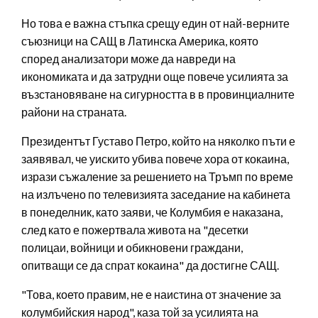
Но това е важна стъпка срещу един от най-верните
съюзници на САЩ в Латинска Америка, която
според анализатори може да навреди на
икономиката и да затрудни още повече усилията за
възстановяване на сигурността в в провинциалните
райони на страната.
Президентът Густаво Петро, който на няколко пъти е
заявявал, че уискито убива повече хора от кокаина,
изрази съжаление за решението на Тръмп по време
на излъчено по телевизията заседание на кабинета
в понеделник, като заяви, че Колумбия е наказана,
след като е пожертвала живота на "десетки
полицаи, войници и обикновени граждани,
опитващи се да спрат кокаина" да достигне САЩ.
"Това, което правим, не е наистина от значение за
колумбийския народ", каза той за усилията на