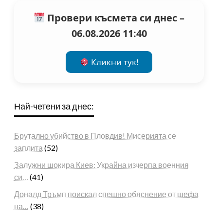
Провери късмета си днес –
06.08.2026 11:40
Кликни тук!
Най-четени за днес:
Брутално убийство в Пловдив! Мисерията се
заплита
(52)
Залужни шокира Киев: Украйна изчерпа военния
си…
(41)
Доналд Тръмп поискал спешно обяснение от шефа
на…
(38)