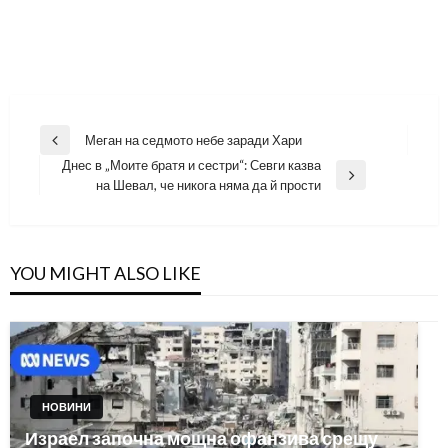
Навигация
Меган на седмото небе заради Хари
Previous
Днес в „Моите братя и сестри“: Севги казва
Post
Next
на Шевал, че никога няма да й прости
Post
YOU MIGHT ALSO LIKE
НОВИНИ
Израел започна мощна офанзива срещу