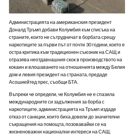
Администрацията на американския президент
Доналд Тръмп добави Колумбия към списъка на
страните, които не сътрудничат в борбата срещу
наркотиците за първи път от почти 30 години, което е
остра критика към традиционен съюзник на САЩ и
отразява неотдавнашния скок в производството на
кокаин и влошаването на отношенията между Белия
дом и левия президент на страната, предаде
Асошиейтед прес, съобщи БТА.
Въпреки че определи, че Колумбия не е спазила
международните си задължения за борба с
наркотиците, администрацията на Тръмп издаде
отказ от санкции, които биха довели до значителни
съкращения на помощта, позовавайки се на
жизненоважни национални интереси на САЩ.