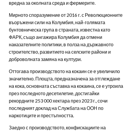
вредна за околната среда и фермерите.
Мирното споразумение от 2016 г. с Революционните
въоръжени сили на Колумбия, най-голямата
бунтовническа група в страната, известна като
ФАРК, също ангажира Колумбия да отмени
наказателните политики, в полза на държавното
строителство, развитието на селските райони и
доброволната замяна на култури.
Оттогава производството на кокаин се е увеличило
значително. Площта, предназначена за отглеждане
на кока, основната съставка на кокаина, се е утроила
през последното десетилетие, достигайки
рекордните 253 000 хектара през 2023 г., сочи
последният доклад на Службата на ООН по
наркотиците и престъпността.
Заедно с производството, конфискациите на