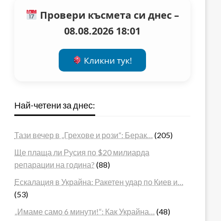
Провери късмета си днес –
08.08.2026 18:01
Кликни тук!
Най-четени за днес:
Тази вечер в „Грехове и рози“: Берак…
(205)
Ще плаща ли Русия по $20 милиарда
репарации на година?
(88)
Ескалация в Украйна: Ракетен удар по Киев и…
(53)
„Имаме само 6 минути!“: Как Украйна…
(48)