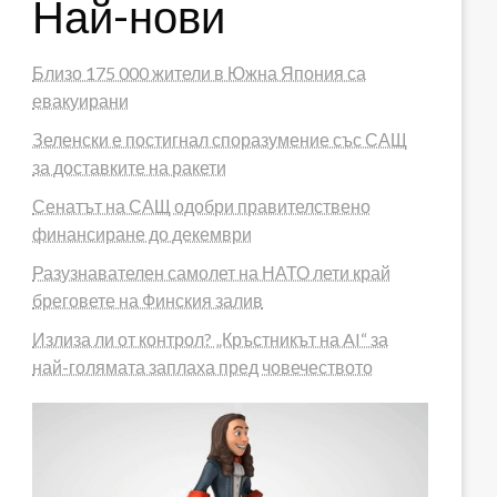
Най-нови
Близо 175 000 жители в Южна Япония са
евакуирани
Зеленски е постигнал споразумение със САЩ
за доставките на ракети
Сенатът на САЩ одобри правителствено
финансиране до декември
Разузнавателен самолет на НАТО лети край
бреговете на Финския залив
Излиза ли от контрол? „Кръстникът на AI“ за
най-голямата заплаха пред човечеството