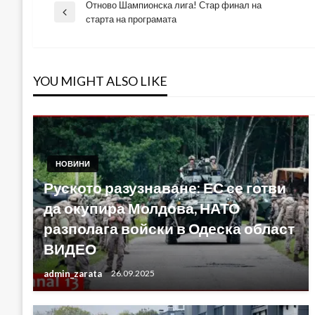
Отново Шампионска лига! Стар финал на
Навигация
Previous
старта на програмата
Post
YOU MIGHT ALSO LIKE
НОВИНИ
Руското разузнаване: ЕС се готви
да окупира Молдова, НАТО
разполага войски в Одеска област
ВИДЕО
admin_zarata
26.09.2025