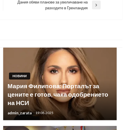
Дания обяви планове за увеличаване на
Next
разходите в Гренландия
Post
НОВИНИ
Мария Филипова: Порталът за
цените е готов, чака одобрението
на НСИ
admin_zarata
19.08.2025