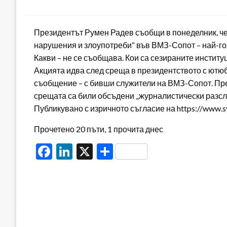
on
Президентът Румен Радев съобщи в понеделник, че 
нарушения и злоупотреби“ във ВМЗ-Сопот – най-г
Какви – не се съобщава. Кои са сезираните институ
Акцията идва след среща в президентството с ютю
съобщение – с бивши служители на ВМЗ-Сопот. Пре
срещата са били обсъдени „журналистически разс
Публикувано с изричното съгласие на https://www.
Прочетено 20 пъти, 1 прочита днес
Facebook
LinkedIn
X
Share