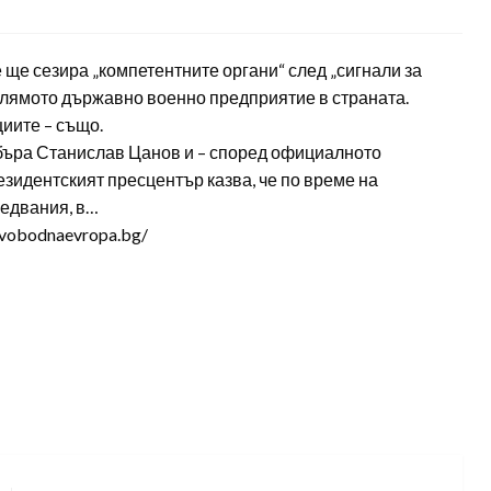
ще сезира „компетентните органи“ след „сигнали за
олямото държавно военно предприятие в страната.
циите – също.
бъра Станислав Цанов и – според официалното
зидентският пресцентър казва, че по време на
ледвания, в…
svobodnaevropa.bg/