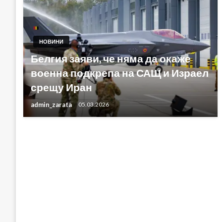
НОВИНИ
Белгия заяви, че няма да окаже
военна подкрепа на САЩ и Израел
срещу Иран
admin_zarata
05.03.2026