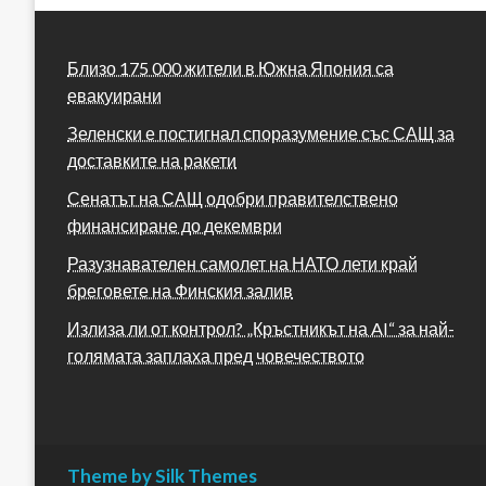
Близо 175 000 жители в Южна Япония са
евакуирани
Зеленски е постигнал споразумение със САЩ за
доставките на ракети
Сенатът на САЩ одобри правителствено
финансиране до декември
Разузнавателен самолет на НАТО лети край
бреговете на Финския залив
Излиза ли от контрол? „Кръстникът на AI“ за най-
голямата заплаха пред човечеството
Theme by Silk Themes