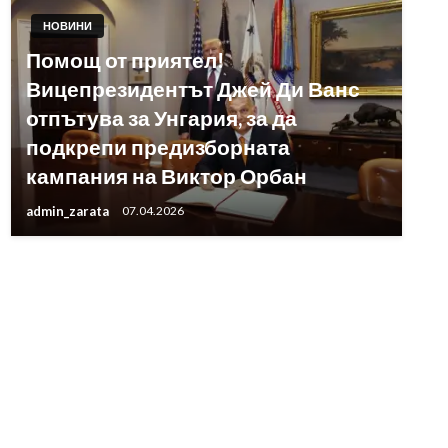
НОВИНИ
Помощ от приятел!
Вицепрезидентът Джей Ди Ванс
отпътува за Унгария, за да
подкрепи предизборната
кампания на Виктор Орбан
admin_zarata
07.04.2026