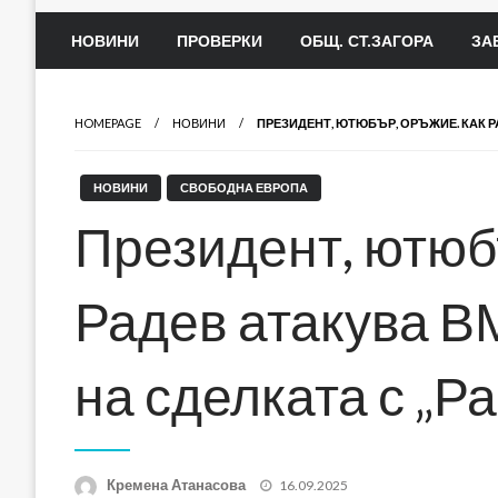
НОВИНИ
ПРОВЕРКИ
ОБЩ. СТ.ЗАГОРА
ЗА
HOMEPAGE
НОВИНИ
ПРЕЗИДЕНТ, ЮТЮБЪР, ОРЪЖИЕ. КАК Р
НОВИНИ
СВОБОДНА ЕВРОПА
Президент, ютюб
Радев атакува В
на сделката с „Р
Posted
Кремена Атанасова
16.09.2025