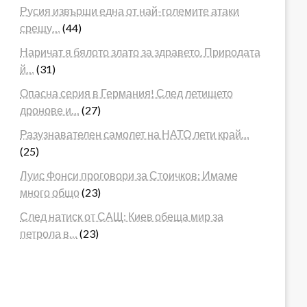
Русия извърши една от най-големите атаки
срещу…
(44)
Наричат я бялото злато за здравето. Природата
й…
(31)
Опасна серия в Германия! След летището
дронове и…
(27)
Разузнавателен самолет на НАТО лети край…
(25)
Луис Фонси проговори за Стоичков: Имаме
много общо
(23)
След натиск от САЩ: Киев обеща мир за
петрола в…
(23)