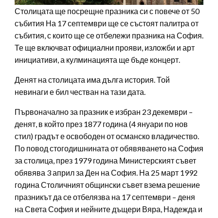
Столицата ще посрещне празника си с повече от 50
събития На 17 септември ще се състоят палитра от
събития, с които ще се отбележи празника на София.
Те ще включват официални прояви, изложби и арт
инициативи, а кулминацията ще бъде концерт.
Денят на столицата има дълга история. Той
невинаги е бил честван на тази дата.
Първоначално за празник е избран 23 декември –
денят, в който през 1877 година (4 януари по нов
стил) градът е освободен от османско владичество.
По повод стогодишнината от обявяването на София
за столица, през 1979 година Министерският съвет
обявява 3 април за Ден на София. На 25 март 1992
година Столичният общински съвет взема решение
празникът да се отбелязва на 17 септември – деня
на Света София и нейните дъщери Вяра, Надежда и