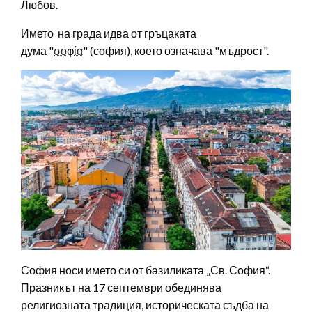
Любов.
Името на града идва от гръцаката
дума "
σο
φ
ία
" (софия), което означава "мъдрост".
София носи името си от базиликата „Св. София“.
Празникът на 17 септември обединява
религиозната традиция, историческата съдба на