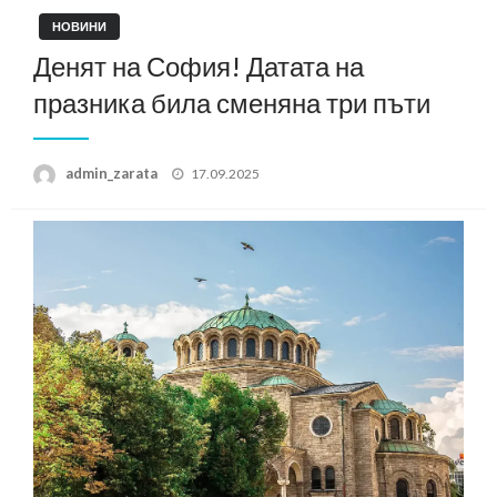
НОВИНИ
Денят на София! Датата на
празника била сменяна три пъти
Posted
admin_zarata
17.09.2025
on