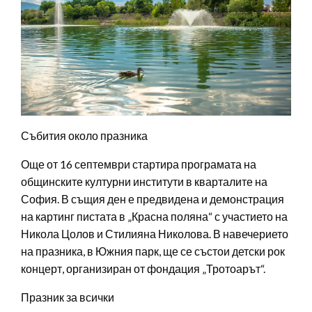
Събития около празника
Още от 16 септември стартира програмата на
общинските културни институти в кварталите на
София. В същия ден е предвидена и демонстрация
на картинг пистата в „Красна поляна“ с участието на
Никола Цолов и Стилияна Николова. В навечерието
на празника, в Южния парк, ще се състои детски рок
концерт, организиран от фондация „Тротоарът“.
Празник за всички