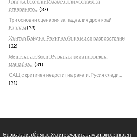
Говори Техеран: Имаме нови условия за
отварянето…
(37)
Три основни сценария за падналия дрон край
Кардам
(33)
Хънтър Байдън: Ракът на баща ми се разпространи
(32)
Мишената е Киев! Руската армия провежда
мащабна…
(31)
САЩ с критичен недостиг на ракети, Русия следи…
(31)
Нови атаки в Йемен! Хутите удариха саудитски петролен