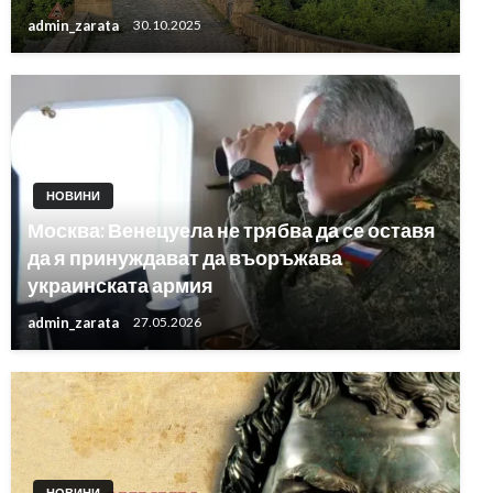
admin_zarata
30.10.2025
НОВИНИ
Москва: Венецуела не трябва да се оставя
да я принуждават да въоръжава
украинската армия
admin_zarata
27.05.2026
НОВИНИ