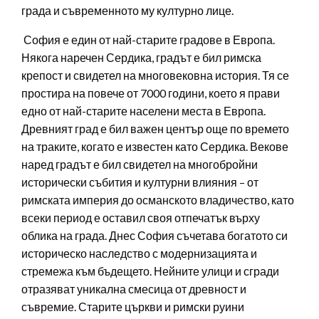
града и съвременното му културно лице.
София е един от най-старите градове в Европа.
Някога наречен Сердика, градът е бил римска
крепост и свидетел на многовековна история. Тя се
простира на повече от 7000 години, което я прави
едно от най-старите населени места в Европа.
Древният град е бил важен център още по времето
на траките, когато е известен като Сердика. Векове
наред градът е бил свидетел на многобройни
исторически събития и културни влияния – от
римската империя до османското владичество, като
всеки период е оставил своя отпечатък върху
облика на града. Днес София съчетава богатото си
историческо наследство с модернизацията и
стремежа към бъдещето. Нейните улици и сгради
отразяват уникална смесица от древност и
съвремие. Старите църкви и римски руини