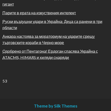
гигант
Парите в ерата на изкуствения интелект
Руски въздушни удари в Украйна: Деца са ранени в три
области
Анкара настоява за мораториум на ударите срещу
търговските кораби в Черно море
Одобрено от Пентагона! Ердоган спасява Украйна с
ATACMS, HIMARS и хиляди снаряди
53
Theme by Silk Themes