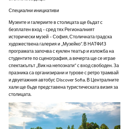
Специални инициативи
Музеите и галериите в столицата ще бъдат с
безплатен вход – сред тях Регионалният
исторически музей – София, Столичната градска
художествена галерия и „Музейко“. В НАТФИЗ
програмата започва с куклен театър и изложба на
студентите по сценография, а вечерта ще се играе
спектакълът „Вик на непознати“ с вход свободен. За
празника са организирани и турове с ретро трамвай
и двуетажния автобус Discover Sofia. В Централните
хали ще бъде представена туристическата визия за
столицата.