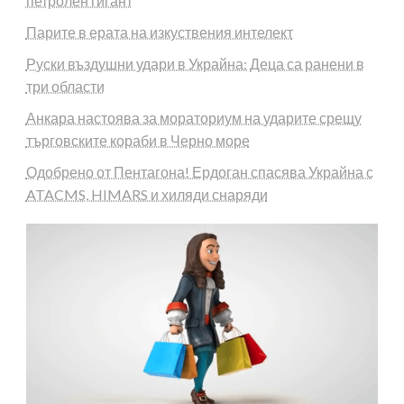
петролен гигант
Парите в ерата на изкуствения интелект
Руски въздушни удари в Украйна: Деца са ранени в
три области
Анкара настоява за мораториум на ударите срещу
търговските кораби в Черно море
Одобрено от Пентагона! Ердоган спасява Украйна с
ATACMS, HIMARS и хиляди снаряди