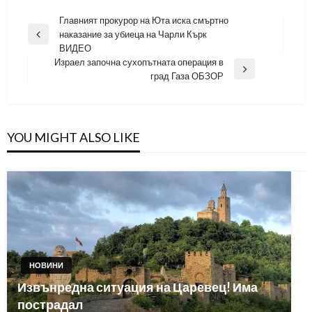
Навигация
Главният прокурор на Юта иска смъртно
наказание за убиеца на Чарли Кърк
Previous
ВИДЕО
Post
Израел започна сухопътната операция в
Next
град Газа ОБЗОР
Post
YOU MIGHT ALSO LIKE
НОВИНИ
Извънредна ситуация на Царевец! Има
пострадал