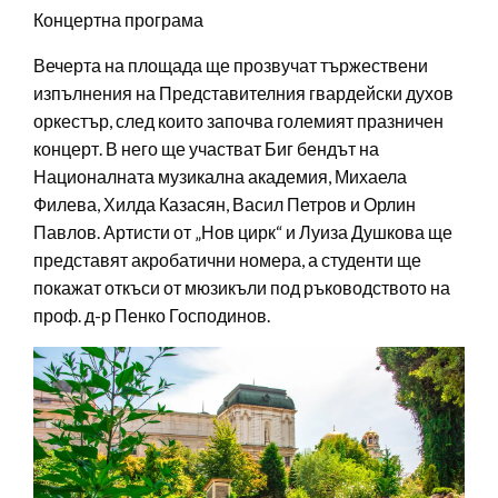
Концертна програма
Вечерта на площада ще прозвучат тържествени
изпълнения на Представителния гвардейски духов
оркестър, след които започва големият празничен
концерт. В него ще участват Биг бендът на
Националната музикална академия, Михаела
Филева, Хилда Казасян, Васил Петров и Орлин
Павлов. Артисти от „Нов цирк“ и Луиза Душкова ще
представят акробатични номера, а студенти ще
покажат откъси от мюзикъли под ръководството на
проф. д-р Пенко Господинов.