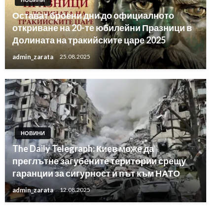
Остават броени дни до официалното
откриване на 20-те юбилейни Празници в
Долината на тракийските царе 2025
admin_zarata
25.08.2025
НОВИНИ
The Daily Telegraph: Киев може да
преглътне загубените територии срещу
гаранции за сигурност и път към НАТО
admin_zarata
12.08.2025