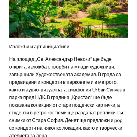
Изложби и арт инициативи
На площад „Св. Александър Невски“ ще бъде
открита изложба с творби на млади художници,
завършили Художествената академия. В града са
предвидени и концерти в парковете и в метрото,
както и аудио-визуалната симфония Urban Canvas в
парка пред НДК. В градина „Кристал“ ще бъде
показана колекция от стари пощенски картички, а
студенти в ретро костюми ще раздават реплики със
снимки от Стара София. Денят ще предложи и pop
up концерти на няколко локации, както и творчески
ателиета за деца.