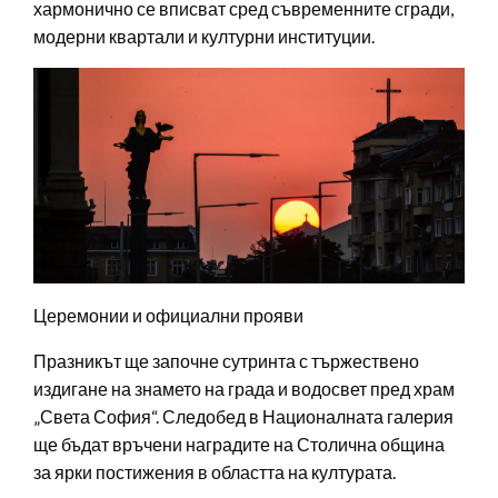
хармонично се вписват сред съвременните сгради,
модерни квартали и културни институции.
Церемонии и официални прояви
Празникът ще започне сутринта с тържествено
издигане на знамето на града и водосвет пред храм
„Света София“. Следобед в Националната галерия
ще бъдат връчени наградите на Столична община
за ярки постижения в областта на културата.