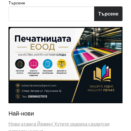
Търсене
Търсене
Най-нови
Нови атаки в Йемен! Хутите удариха саудитски