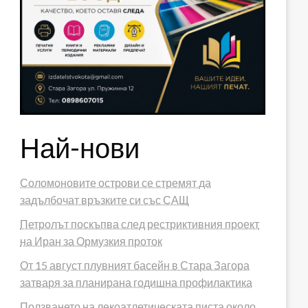
Най-нови
Соломоновите острови се стремят да
задълбочат връзките си със САЩ
Петролът поскъпва след рестриктивния проект
на Иран за Ормузкия проток
От 15 август плувният басейн в Стара Загора
затваря за планирана годишна профилактика
Ползването на лекоатлетическата писта около