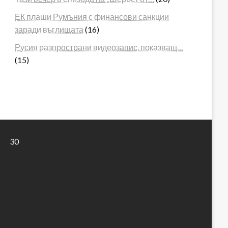
ЕК плаши Румъния с финансови санкции
заради въглищата
(16)
Русия разпространи видеозапис, показващ…
(15)
30