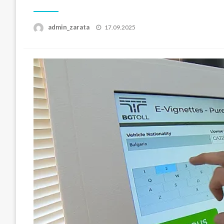
Posted
admin_zarata
17.09.2025
on