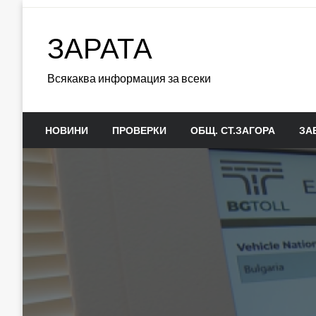
Skip
to
ЗАРАТА
content
Всякаква информация за всеки
НОВИНИ
ПРОВЕРКИ
ОБЩ. СТ.ЗАГОРА
ЗА