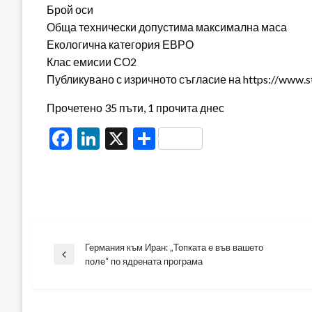
Брой оси
Обща технически допустима максимална маса
Екологична категория ЕВРО
Клас емисии СО2
Публикувано с изричното съгласие на https://www.s
Прочетено 35 пъти, 1 прочита днес
Facebook
LinkedIn
X
Share
Германия към Иран: „Топката е във вашето
Навигация
Previous
поле“ по ядрената програма
Post