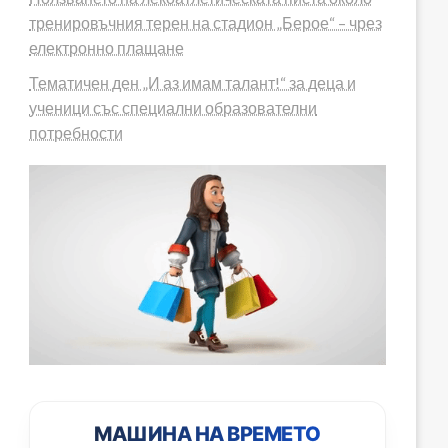
тренировъчния терен на стадион „Берое“ – чрез
електронно плащане
Тематичен ден „И аз имам талант!“ за деца и
ученици със специални образователни
потребности
МАШИНА НА ВРЕМЕТО