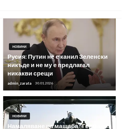
НОВИНИ
Русия: Путин не е канил Зеленски
никъде и не му е предлагал
никакви срещи
admin_zarata
30.01.2026
НОВИНИ
Намаляване на мащаба? Германия