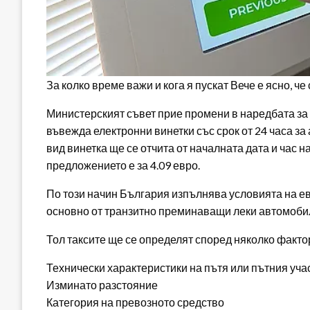
За колко време важи и кога я пускат Вече е ясно, ч
Министерският съвет прие промени в наредбата за 
въвежда електронни винетки със срок от 24 часа за 
вид винетка ще се отчита от началната дата и час н
предложението е за 4.09 евро.
По този начин България изпълнява условията на ев
основно от транзитно преминаващи леки автомоби
Тол таксите ще се определят според няколко факто
Технически характеристики на пътя или пътния уча
Изминато разстояние
Категория на превозното средство