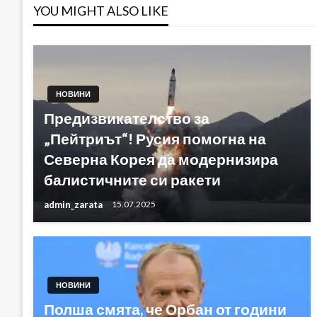
YOU MIGHT ALSO LIKE
НОВИНИ
Предизвикателство за
„Пейтриът“! Русия помогна на
Северна Корея да модернизира
балистичните си ракети
admin_zarata
15.07.2025
НОВИНИ
Полша смята, че Орбан от години