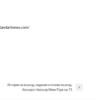
tandartnews.com/
История за възход, падение и отново възход.
Next
Актьорът боксьор Мики Рурк на 73
Post