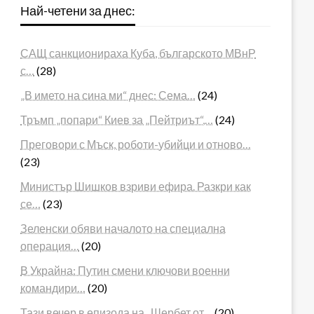
Най-четени за днес:
САЩ санкционираха Куба, българското МВнР
с…
(28)
„В името на сина ми“ днес: Сема…
(24)
Тръмп „попари“ Киев за „Пейтриът“,…
(24)
Преговори с Мъск, роботи-убийци и отново…
(23)
Министър Шишков взриви ефира. Разкри как
се…
(23)
Зеленски обяви началото на специална
операция…
(20)
В Украйна: Путин смени ключови военни
командири…
(20)
Тази вечер в епизода на „Шербет от…
(20)