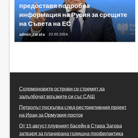
предоставя подробна
информация на Русия за срещите
на Съвета на ЕС
admin_zarata
23.03.2026
Соломоновите острови се стремят да
задълбочат връзките си със САЩ
Петролът поскъпва след рестриктивния проект
на Иран за Ормузкия проток
От 15 август плувният басейн в Стара Загора
затваря за планирана годишна профилактика