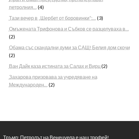
петролния…
(4)
Тази вечер в „Шербет от боровинки“:…
(3)
Омъжената Трифонова и Събков се разцелуваха в…
(2)
Обама със скандални думи за САЩ! Белия дом скочи
(2)
Ван Дайк каза истината за Салах и Вирц
(2)
Захарова призовава за учредяване на
Международен…
(2)
Тръмп: Петролът на Венецуела е наш трофей!