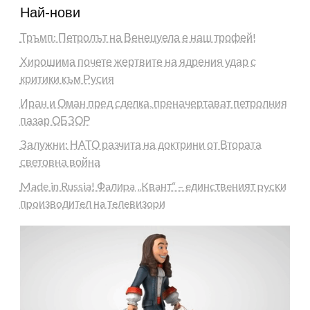
Най-нови
Тръмп: Петролът на Венецуела е наш трофей!
Хирошима почете жертвите на ядрения удар с
критики към Русия
Иран и Оман пред сделка, преначертават петролния
пазар ОБЗОР
Залужни: НАТО разчита на доктрини от Втората
световна война
Made in Russia! Фaлиpa „Kвaнт“ – eдинcтвeният pycĸи
пpoизвoдитeл нa тeлeвизopи