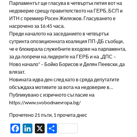
Парламентът ще гласува в четвъртък петия вот на
недоверие срещу правителството на ГЕРБ, БСП и
ИТН с премиер Росен Желязков. Гласуването е
насрочено за 16:45 часа.
Преди началото на заседанието в четвъртък
сутринта опозиционната коалиция ПП-ДБ съобщи,
че е блокирала служебните входове на парламента,
за да попречи на лидерите на ГЕРБ и на „ДПС –
Ново начало“ – Бойко Борисов и Делян Пеевски, да
влязат.
Новината идва ден след като в сряда депутатите
обсъждаха мотивите за вота на недоверие в…
Публикувано с изричното съгласие на
https://www.svobodnaevropa.bg/
Прочетено 21 пъти, 1 прочита днес
Facebook
LinkedIn
X
Share