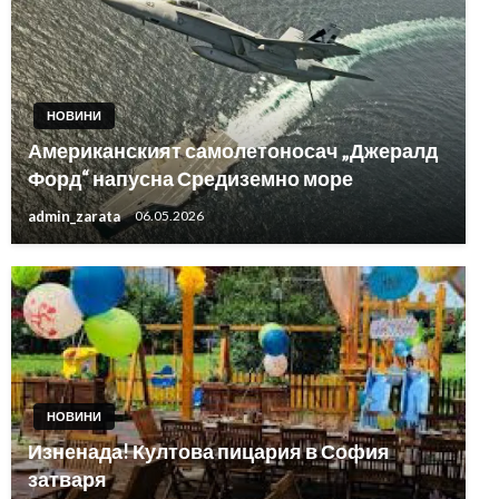
НОВИНИ
Американският самолетоносач „Джералд
Форд“ напусна Средиземно море
admin_zarata
06.05.2026
НОВИНИ
Изненада! Култова пицария в София
затваря