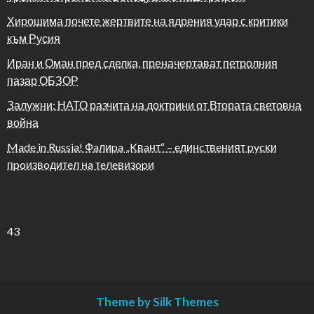
Хирошима почете жертвите на ядрения удар с критики
към Русия
Иран и Оман пред сделка, преначертават петролния
пазар ОБЗОР
Залужни: НАТО разчита на доктрини от Втората световна
война
Made in Russia! Фaлиpa „Kвaнт“ – eдинcтвeният pycĸи
пpoизвoдитeл нa тeлeвизopи
43
Theme by Silk Themes