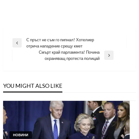
Навигация
С пръст не съм го пипнал! Хотелиер
Previous
отрича нападение срещу кмет
Post
Смърт край парламента! Почина
Next
охраняващ протеста полицай
Post
YOU MIGHT ALSO LIKE
НОВИНИ