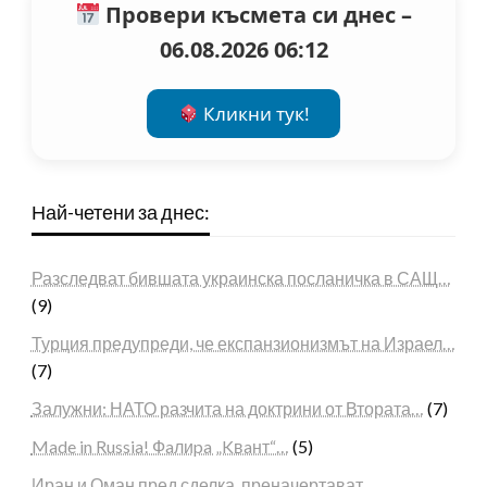
Провери късмета си днес –
06.08.2026 06:12
Кликни тук!
Най-четени за днес:
Разследват бившата украинска посланичка в САЩ…
(9)
Турция предупреди, че експанзионизмът на Израел…
(7)
Залужни: НАТО разчита на доктрини от Втората…
(7)
Made in Russia! Фaлиpa „Kвaнт“…
(5)
Иран и Оман пред сделка, преначертават