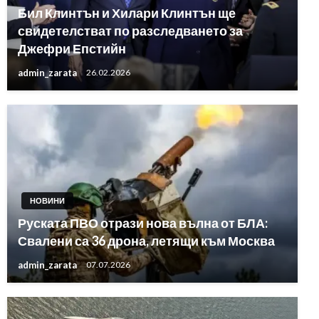
Бил Клинтън и Хилари Клинтън ще
свидетелстват по разследването за
Джефри Епстийн
admin_zarata
26.02.2026
НОВИНИ
Руската ПВО отрази нова вълна от БЛА:
Свалени са 36 дрона, летящи към Москва
admin_zarata
07.07.2026