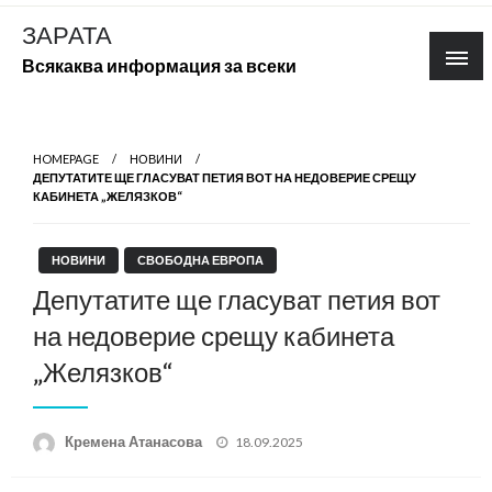
Skip
ЗАРАТА
to
Всякаква информация за всеки
content
HOMEPAGE
НОВИНИ
ДЕПУТАТИТЕ ЩЕ ГЛАСУВАТ ПЕТИЯ ВОТ НА НЕДОВЕРИЕ СРЕЩУ
КАБИНЕТА „ЖЕЛЯЗКОВ“
НОВИНИ
СВОБОДНА ЕВРОПА
Депутатите ще гласуват петия вот
на недоверие срещу кабинета
„Желязков“
Posted
Кремена Атанасова
18.09.2025
on