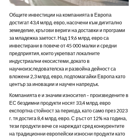
Общите инвестиции на компанията в Европа
достигат 43,4 млрд. евро, насочени към дигитално
земеделие, кръгови вериги на доставки и програми
за младежка заетост. Над 19,6 млрд. евро са
инвестирани в повече от 45 000 малки и средни
предприятия, които укрепват локалните
индустриални екосистеми, докато в
научноизследователска и развойна дейност са
вложени 2,3 млрд. евро, подпомагайки Европа като
център за иновации и научен напредък.
Компанията е и значим износител – произведените в
ЕС бездимни продукти носят 33,4 млрд. евро
експортна стойност за периода, като само през 2023
г. тя достига 8,4 млрд. евро. С ръст от 12% на година,
тези продукти вече се нареждат сред конкурентите
на традиционни европейски износни продукти като