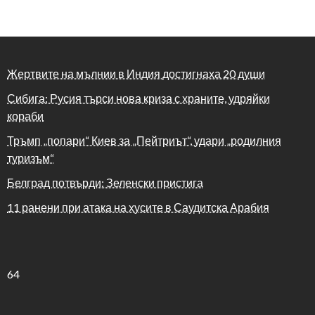
Жертвите на мълнии в Индия достигнаха 20 души
Сибига: Русия търси нова криза с храните, удряйки
кораби
Тръмп „попари“ Киев за „Пейтриът“, удари „родилния
туризъм“
Белград потвърди: Зеленски пристига
11 ранени при атака на хусите в Саудитска Арабия
64