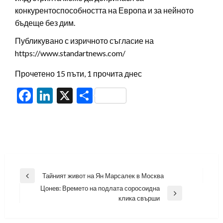
конкурентоспособността на Европа и за нейното
бъдеще без дим.
Публикувано с изричното съгласие на
https://www.standartnews.com/
Прочетено 15 пъти, 1 прочита днес
Facebook
LinkedIn
X
Share
Навигация
Тайният живот на Ян Марсалек в Москва
Previous
Цонев: Времето на подлата соросоидна
Post
Next
клика свърши
Post