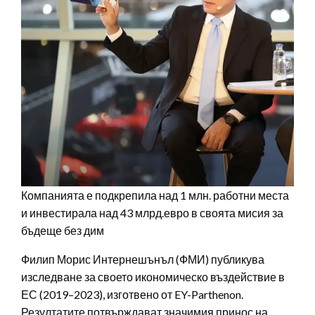
Компанията е подкрепила над 1 млн. работни места
и инвестирала над 43 млрд.евро в своята мисия за
бъдеще без дим
Филип Морис Интернешънъл (ФМИ) публикува
изследване за своето икономическо въздействие в
ЕС (2019–2023), изготвено от EY-Parthenon.
Резултатите потвърждават значимия принос на