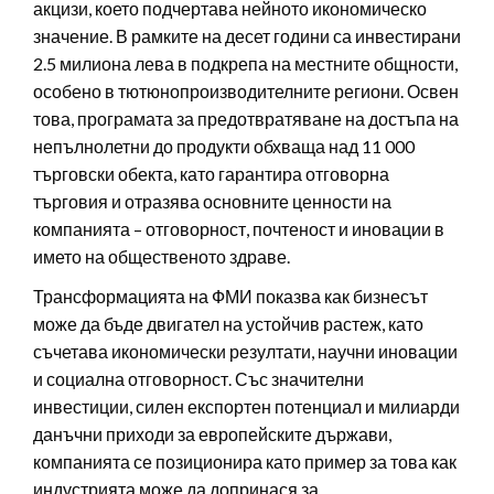
акцизи, което подчертава нейното икономическо
значение. В рамките на десет години са инвестирани
2.5 милиона лева в подкрепа на местните общности,
особено в тютюнопроизводителните региони. Освен
това, програмата за предотвратяване на достъпа на
непълнолетни до продукти обхваща над 11 000
търговски обекта, като гарантира отговорна
търговия и отразява основните ценности на
компанията – отговорност, почтеност и иновации в
името на общественото здраве.
Трансформацията на ФМИ показва как бизнесът
може да бъде двигател на устойчив растеж, като
съчетава икономически резултати, научни иновации
и социална отговорност. Със значителни
инвестиции, силен експортен потенциал и милиарди
данъчни приходи за европейските държави,
компанията се позиционира като пример за това как
индустрията може да допринася за