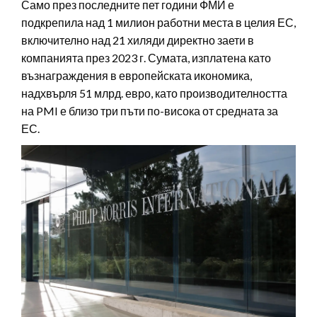
Само през последните пет години ФМИ е
подкрепила над 1 милион работни места в целия ЕС,
включително над 21 хиляди директно заети в
компанията през 2023 г. Сумата, изплатена като
възнаграждения в европейската икономика,
надхвърля 51 млрд. евро, като производителността
на PMI е близо три пъти по-висока от средната за
ЕС.