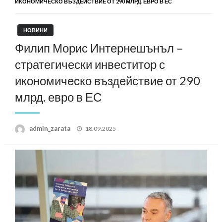
ИКОНОМИЧЕСКО ВЪЗДЕЙСТВИЕ ОТ 290 МЛРД. ЕВРО В ЕС
НОВИНИ
Филип Морис Интернешънъл –
стратегически инвеститор с
икономическо въздействие от 290
млрд. евро в ЕС
Posted
admin_zarata
18.09.2025
on