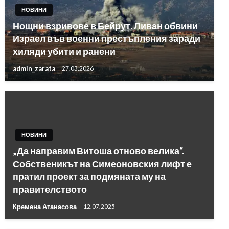
НОВИНИ
Нощни взривове в Бейрут. Ливан обвини
Израел във военни престъпления заради
хиляди убити и ранени
admin_zarata
27.03.2026
НОВИНИ
„Да направим Витоша отново велика“.
Собственикът на Симеоновския лифт е
пратил проект за подмяната му на
правителството
Кремена Атанасова
12.07.2025