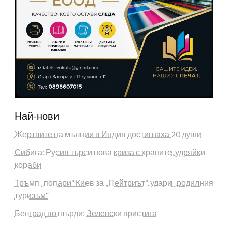
Най-нови
Жертвите на мълнии в Индия достигнаха 20 души
Сибига: Русия търси нова криза с храните, удряйки
кораби
Тръмп „попари“ Киев за „Пейтриът“, удари „родилния
туризъм“
Белград потвърди: Зеленски пристига