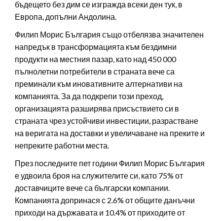
бъдещето без дим се изгражда всеки ден тук, в
Европа, допълни Андолина.
Филип Морис България също отбелязва значителен
напредък в трансформацията към бездимни
продукти на местния пазар, като над 450 000
пълнолетни потребители в страната вече са
преминали към иновативните алтернативи на
компанията. За да подкрепи този преход,
организацията разширява присъствието си в
страната чрез устойчиви инвестиции, разрастване
на веригата на доставки и увеличаване на преките и
непреките работни места.
През последните пет години Филип Морис България
е удвоила броя на служителите си, като 75% от
доставчиците вече са български компании.
Компанията допринася с 2.6% от общите данъчни
приходи на държавата и 10.4% от приходите от