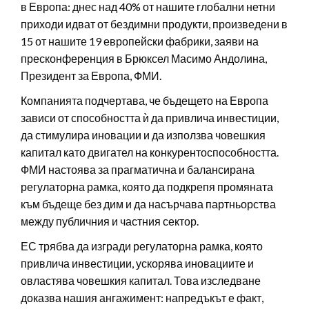
в Европа: днес над 40% от нашите глобални нетни
приходи идват от бездимни продукти, произведени в
15 от нашите 19 европейски фабрики, заяви на
пресконференция в Брюксел Масимо Андолина,
Президент за Европа, ФМИ.
Компанията подчертава, че бъдещето на Европа
зависи от способността ѝ да привлича инвестиции,
да стимулира иновации и да използва човешкия
капитал като двигател на конкурентоспособността.
ФМИ настоява за прагматична и балансирана
регулаторна рамка, която да подкрепя промяната
към бъдеще без дим и да насърчава партньорства
между публичния и частния сектор.
ЕС трябва да изгради регулаторна рамка, която
привлича инвестиции, ускорява иновациите и
овластява човешкия капитал. Това изследване
доказва нашия ангажимент: напредъкът е факт,