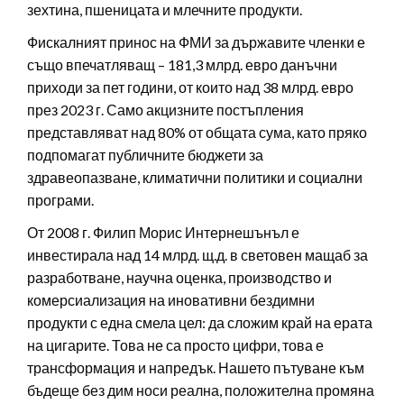
зехтина, пшеницата и млечните продукти.
Фискалният принос на ФМИ за държавите членки е
също впечатляващ – 181,3 млрд. евро данъчни
приходи за пет години, от които над 38 млрд. евро
през 2023 г. Само акцизните постъпления
представляват над 80% от общата сума, като пряко
подпомагат публичните бюджети за
здравеопазване, климатични политики и социални
програми.
От 2008 г. Филип Морис Интернешънъл е
инвестирала над 14 млрд. щ.д. в световен мащаб за
разработване, научна оценка, производство и
комерсиализация на иновативни бездимни
продукти с една смела цел: да сложим край на ерата
на цигарите. Това не са просто цифри, това е
трансформация и напредък. Нашето пътуване към
бъдеще без дим носи реална, положителна промяна