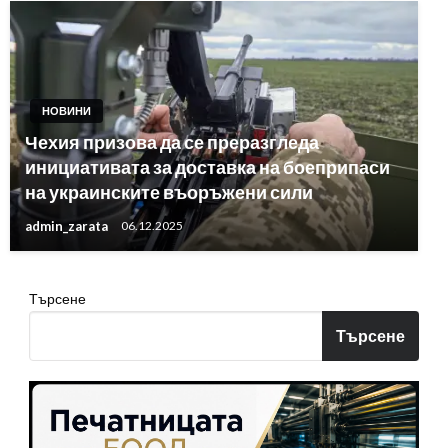
НОВИНИ
Чехия призова да се преразгледа
инициативата за доставка на боеприпаси
на украинските въоръжени сили
admin_zarata
06.12.2025
Търсене
Търсене