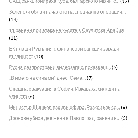
САЩ санкционираха Куба, българското МВнР с…
(17)
Зеленски обяви началото на специална операция…
(13)
11 ранени при атака на хусите в Саудитска Арабия
(11)
ЕК плаши Румъния с финансови санкции заради
въглищата
(10)
Русия разпространи видеозапис, показващ…
(9)
„В името на сина ми“ днес: Сема…
(7)
Спешна евакуация в София. Изкараха хиляди на
улицата
(6)
Министър Шишков взриви ефира. Разкри как се…
(6)
Дронове убиха две жени в Павлоград, ранени в…
(5)