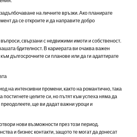
ения.
 задълбочаване на личните връзки. Ако планирате
мент да се откроите и да направите добро
въпроси, свързани с недвижими имоти и собственост.
вашата бдителност. В кариерата ви очаква важен
 към дългосрочните си планове или да ги адаптирате
ата
иод на интензивни промени, както на романтично, така
 постигнете целите си, но пътят към успеха няма да
 преодолеете, ще ви дадат важни уроци и
отвори нови възможности през този период.
ства и бизнес контакти, защото те могат да донесат