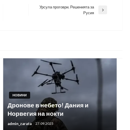
Урсула проговри. Решенията за
Next
Русия
Post
НОВИНИ
Дронове в небето! Дания и
Норвегия на нокти
admin_zarata
27.09.2025