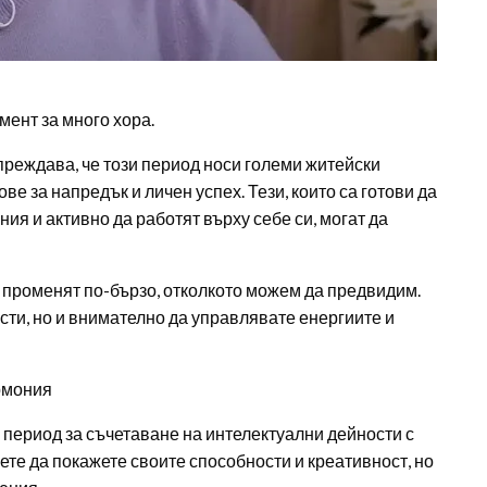
ент за много хора.
реждава, че този период носи големи житейски
е за напредък и личен успех. Тези, които са готови да
ия и активно да работят върху себе си, могат да
е променят по-бързо, отколкото можем да предвидим.
сти, но и внимателно да управлявате енергиите и
армония
период за съчетаване на интелектуални дейности с
жете да покажете своите способности и креативност, но