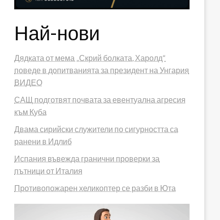
Най-нови
Дядката от мема „Скрий болката, Харолд“
поведе в допитванията за президент на Унгария
ВИДЕО
САЩ подготвят почвата за евентуална агресия
към Куба
Двама сирийски служители по сигурността са
ранени в Идлиб
Испания въвежда гранични проверки за
пътници от Италия
Противопожарен хеликоптер се разби в Юта