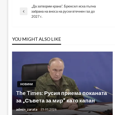
„Да затворим крана“. Брюксел иска пълна
Навигация
забрана на вноса на руски втечнен газ до
Previous
2027 г.
Post
YOU MIGHT ALSO LIKE
НОВИНИ
The Times: Русия приема поканата
за „Съвета за мир“ като капан
admin_zarata
25.01.2026