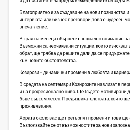
и да постигнете напредък в ежедневните си задълж
Благоприятно е за създаване на нови познанства и
интервюта или бизнес преговори, това е чудесен мо
впечатление.
В края на месеца обърнете специално внимание на 
Възможни са неочаквани ситуации, които изискват 
обрат, ще трябва да решите дали да се придържате
към новите обстоятелства.
Козирози – динамични промени в любовта и кариер
В средата на септември Козирозите навлизат в пер
и на професионално ниво. Ще бъдете мотивирани да
бъде съвсем лесен. Предизвикателствата, които ще
преживявания.
Хората около вас ще претърпят промени и това ще 
Възползвайте се от възможностите за нови запознан