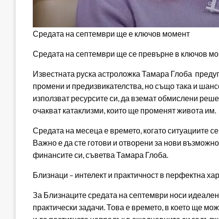
Средата на септември ще е ключов момент
Средата на септември ще се превърне в ключов мом
Известната руска астроложка Тамара Глоба предуп
промени и предизвикателства, но също така и шансов
използват ресурсите си, да вземат обмислени решен
очакват катаклизми, които ще променят живота им.
Средата на месеца е времето, когато ситуациите с
Важно е да сте готови и отворени за нови възможно
финансите си, съветва Тамара Глоба.
Близнаци – интелект и практичност в перфектна х
За Близнаците средата на септември носи идеален 
практически задачи. Това е времето, в което ще мо