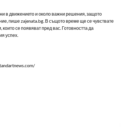
ни в движението и около важни решения, защото
ие, пише zajenata.bg. В същото време ще се чувствате
 които се появяват пред вас. Готовността да
я успех.
tandartnews.com/