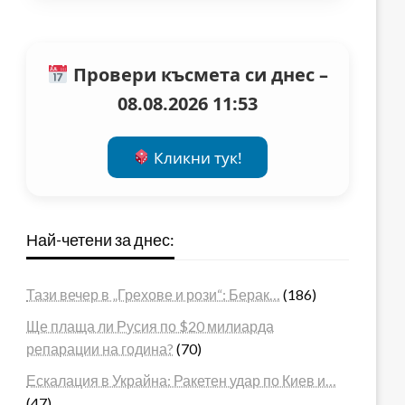
Провери късмета си днес –
08.08.2026 11:53
Кликни тук!
Най-четени за днес:
Тази вечер в „Грехове и рози“: Берак…
(186)
Ще плаща ли Русия по $20 милиарда
репарации на година?
(70)
Ескалация в Украйна: Ракетен удар по Киев и…
(47)