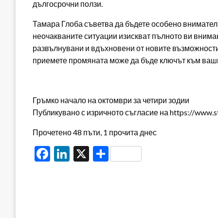
дългосрочни ползи.
Тамара Глоба съветва да бъдете особено внимател
неочакваните ситуации изискват пълното ви вниман
развълнувани и вдъхновени от новите възможности,
приемете промяната може да бъде ключът към ваши
Гръмко начало на октомври за четири зодии
Публикувано с изричното съгласие на https://www.s
Прочетено 48 пъти, 1 прочита днес
Facebook
LinkedIn
X
Share