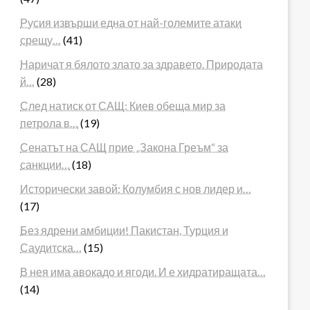
Русия извърши една от най-големите атаки
срещу…
(41)
Наричат я бялото злато за здравето. Природата
й…
(28)
След натиск от САЩ: Киев обеща мир за
петрола в…
(19)
Сенатът на САЩ прие „Закона Греъм“ за
санкции…
(18)
Исторически завой: Колумбия с нов лидер и…
(17)
Без ядрени амбиции! Пакистан, Турция и
Саудитска…
(15)
В нея има авокадо и ягоди. И е хидратиращата…
(14)