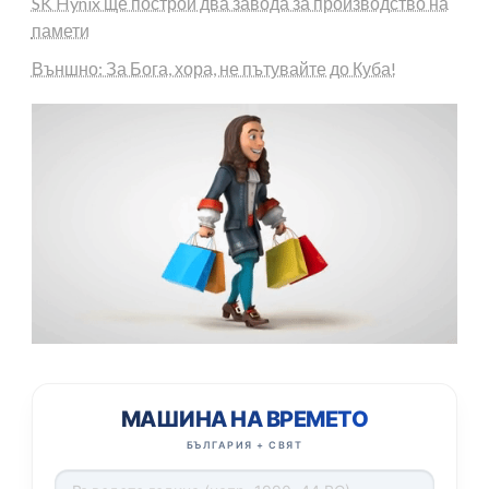
SK Hynix ще построи два завода за производство на
памети
Външно: За Бога, хора, не пътувайте до Куба!
МАШИНА НА ВРЕМЕТО
БЪЛГАРИЯ + СВЯТ