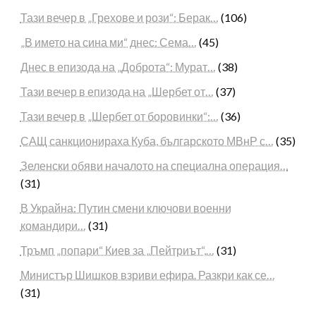
Тази вечер в „Грехове и рози“: Берак…
(106)
„В името на сина ми“ днес: Сема…
(45)
Днес в епизода на „Доброта“: Мурат…
(38)
Тази вечер в епизода на „Шербет от…
(37)
Тази вечер в „Шербет от боровинки“:…
(36)
САЩ санкционираха Куба, българското МВнР с…
(35)
Зеленски обяви началото на специална операция…
(31)
В Украйна: Путин смени ключови военни
командири…
(31)
Тръмп „попари“ Киев за „Пейтриът“,…
(31)
Министър Шишков взриви ефира. Разкри как се…
(31)