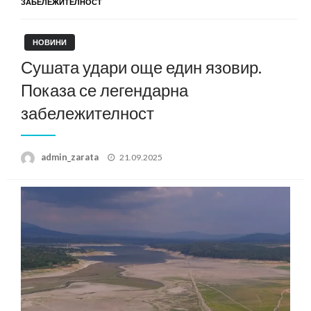
ЗАБЕЛЕЖИТЕЛНОСТ
НОВИНИ
Сушата удари още един язовир.
Показа се легендарна
забележителност
Posted
admin_zarata
21.09.2025
on