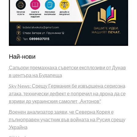
Най-нови
Сапьори премахнаха съветски експлозиви от Дунав
в центъра на Будапеща
Sky News: Срещу Германия бе извършена сериозна
атака, технически дефект е попречил на дрона да се
взриви до украинския самолет „Антонов“
Военен анализатор заяви, че Северна Корея е
пълноправен участник във войната на Русия срещу
Украйна