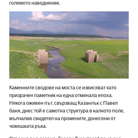
голямото наводнение.
Каменните сводове на моста се извисяват като
призрачен паметник на една отминала епоха.
Някога оживен път, свързващ Казанлък с Павел
баня, днес той е самотна структура в калното поле,
мълчалив свидетел на промените, донесени от
човешката ръка.