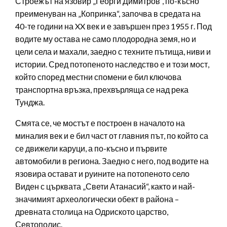
Строежът на язовир „Георги Димитров“, по-късно
преименуван на „Копринка“, започва в средата на
40-те години на XX век и е завършен през 1955 г. Под
водите му остава не само плодородна земя, но и
цели села и махали, заедно с техните пътища, ниви и
истории. Сред потопеното наследство е и този мост,
който според местни спомени е бил ключова
транспортна връзка, прехвърляща се над река
Тунджа.
Смята се, че мостът е построен в началото на
миналия век и е бил част от главния път, по който са
се движели каруци, а по-късно и първите
автомобили в региона. Заедно с него, под водите на
язовира остават и руините на потопеното село
Виден с църквата „Свети Атанасий“, както и най-
значимият археологически обект в района –
древната столица на Одриското царство,
Севтополис.