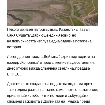
Някога оживен път, свързващ Казанлък с Павел
баня Сушата удари още един язовир, но
на повърхността изплува една отдавна потопена
история.
Легендарният мост „Шейтана“, скрит под водите на
язовир „Копринка“ в продължение на десетилетия,
днес отново вижда слънчева светлина, предава
БГНЕС.
Драстичното спадане на водите на водоема през
тази година разкри напълно каменното съоръжение,
привличайки любопитни погледи и събуждайки
спомени за живота в Долината на Тунджа преди