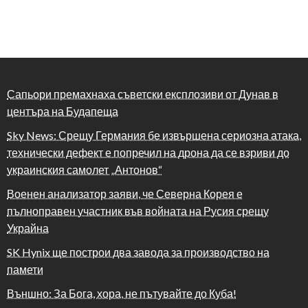
Сапьори премахнаха съветски експлозиви от Дунав в
центъра на Будапеща
Sky News: Срещу Германия бе извършена сериозна атака,
технически дефект е попречил на дрона да се взриви до
украинския самолет „Антонов“
Военен анализатор заяви, че Северна Корея е
пълноправен участник във войната на Русия срещу
Украйна
SK Hynix ще построи два завода за производство на
памети
Външно: За Бога, хора, не пътувайте до Куба!