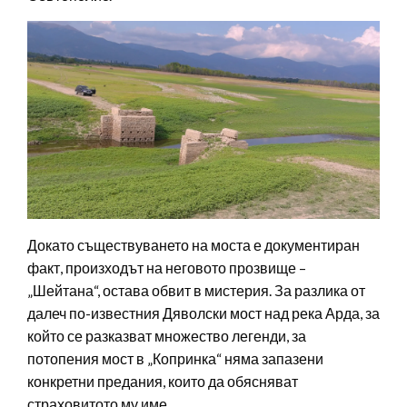
Докато съществуването на моста е документиран
факт, произходът на неговото прозвище –
„Шейтана“, остава обвит в мистерия. За разлика от
далеч по-известния Дяволски мост над река Арда, за
който се разказват множество легенди, за
потопения мост в „Копринка“ няма запазени
конкретни предания, които да обясняват
страховитото му име.