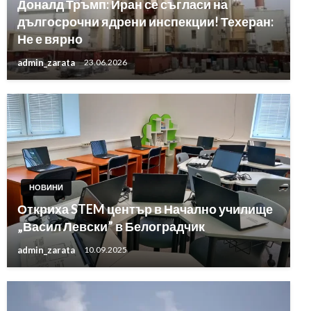
Доналд Тръмп: Иран се съгласи на
дългосрочни ядрени инспекции! Техеран:
Не е вярно
admin_zarata
23.06.2026
НОВИНИ
Откриха STEM център в Начално училище
„Васил Левски” в Белоградчик
admin_zarata
10.09.2025