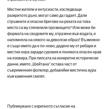
Местни жители и ентусиасти, изследващи
разкритото дъно, могат само да гадаят. Дали
стръмните и опасни брегове на реката на това
място са му спечелили прозвището? Или може би
формата на сводовете му, отразени във водата, е
напомняла на някого за дяволски образ? Възможно
е също името да е по-ново, дадено му от рибари и
местни хора заради суровия и понякога опасен нрав
на язовира. При липсата на конкретни исторически
данни, името „Шейтана“ остава част от
съвременния фолклор, добавяйки мистична аура
към каменния скелет.
Публикувано с изричното съгласие на