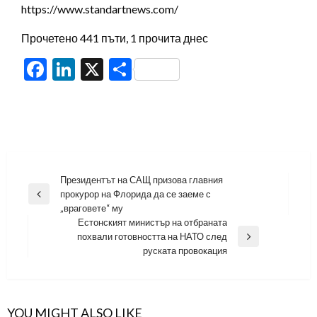
https://www.standartnews.com/
Прочетено 441 пъти, 1 прочита днес
Facebook
LinkedIn
X
Share
Навигация
Президентът на САЩ призова главния
прокурор на Флорида да се заеме с
Previous
„враговете“ му
Post
Естонският министър на отбраната
похвали готовността на НАТО след
Next
руската провокация
Post
YOU MIGHT ALSO LIKE