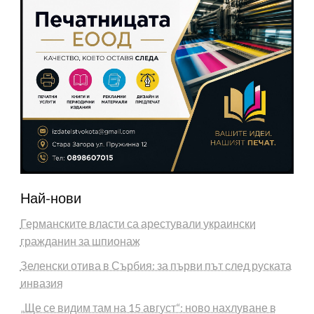
Най-нови
Германските власти са арестували украински
гражданин за шпионаж
Зеленски отива в Сърбия: за първи път след руската
инвазия
„Ще се видим там на 15 август“: ново нахлуване в