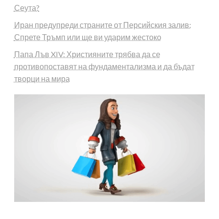
Сеута?
Иран предупреди страните от Персийския залив:
Спрете Тръмп или ще ви ударим жестоко
Папа Лъв XIV: Християните трябва да се
противопоставят на фундаментализма и да бъдат
творци на мира