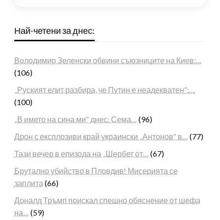
Най-четени за днес:
Володимир Зеленски обвини съюзниците на Киев:…
(106)
„Руският елит разбира, че Путин е неадекватен“:…
(100)
„В името на сина ми“ днес: Сема…
(96)
Дрон с експлозиви край украински „Антонов“ в…
(77)
Тази вечер в епизода на „Шербет от…
(67)
Брутално убийство в Пловдив! Мисерията се
заплита
(66)
Доналд Тръмп поискал спешно обяснение от шефа
на…
(59)