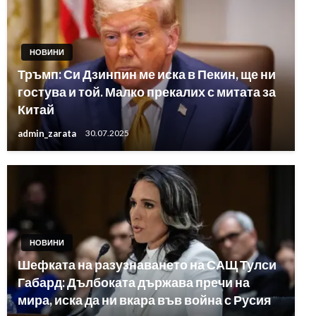
НОВИНИ
Тръмп: Си Дзинпин ме иска в Пекин, ще ни
гостува и той. Малко прекалих с митата за
Китай
admin_zarata
30.07.2025
НОВИНИ
Шефката на разузнаването на САЩ Тулси
Габард: Дълбоката държава пречи на
мира, иска да ни вкара във война с Русия