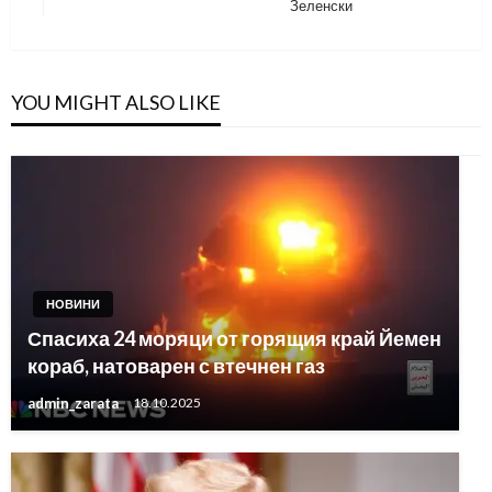
Зеленски
Post
YOU MIGHT ALSO LIKE
НОВИНИ
Спасиха 24 моряци от горящия край Йемен
кораб, натоварен с втечнен газ
admin_zarata
18.10.2025