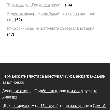
Тази вечер в „Грехове и рози“:…
(54)
Залужни шокира Киев: Украйна изчерпа военния
си…
(52)
Мицкоски каза, че „източната съседка“ България…
(47)
Германските власти са арестували украински гражданин
за шпионаж
Зеленски отива в Сърбия: за първи път след руската
инвазия
„Ще се видим там на 15 август“: ново нахлуване в Сеута?