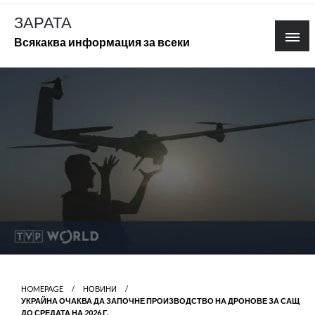
Skip
ЗАРАТА
to
Всякаква информация за всеки
content
HOMEPAGE
НОВИНИ
УКРАЙНА ОЧАКВА ДА ЗАПОЧНЕ ПРОИЗВОДСТВО НА ДРОНОВЕ ЗА САЩ
ДО СРЕДАТА НА 2026 Г.