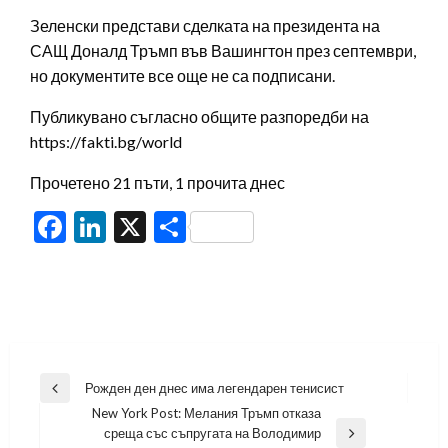
Зеленски представи сделката на президента на
САЩ Доналд Тръмп във Вашингтон през септември,
но документите все още не са подписани.
Публикувано съгласно общите разпоредби на
https://fakti.bg/world
Прочетено 21 пъти, 1 прочита днес
Facebook
LinkedIn
X
Share
Навигация
Рожден ден днес има легендарен тенисист
Previous
New York Post: Мелания Тръмп отказа
Post
среща със съпругата на Володимир
Next