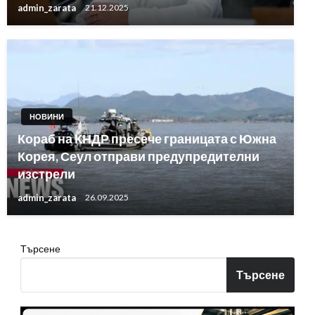
admin_zarata
21.12.2025
НОВИНИ
Кораб на КНДР пресече границата с Южна
Корея, Сеул отправи предупредителни
изстрели
admin_zarata
26.09.2025
Търсене
Търсене