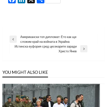
Навигация
Американски топ дипломат: Ето как ще
Previous
сложим край на войната в Украйна
Post
Истинска еуфория сред цесекарите заради
Next
Христо Янев
Post
YOU MIGHT ALSO LIKE