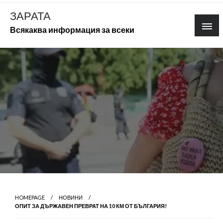
Skip
ЗАРАТА
to
Всякаква информация за всеки
content
HOMEPAGE
НОВИНИ
ОПИТ ЗА ДЪРЖАВЕН ПРЕВРАТ НА 10 КМ ОТ БЪЛГАРИЯ!