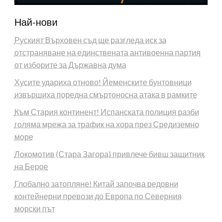
Най-нови
Руският Върховен съд ще разгледа иск за
отстраняване на единствената антивоенна партия
от изборите за Държавна дума
Хусите удариха отново! Йеменските бунтовници
извършиха поредна смъртоносна атака в рамките
Към Стария континент! Испанската полиция разби
голяма мрежа за трафик на хора през Средиземно
море
Локомотив (Стара Загора) привлече бивш защитник
на Берое
Глобално затопляне! Китай започва редовни
контейнерни превози до Европа по Северния
морски път