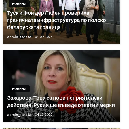
НОВИНИ
Туск и Фон дер Лайен провериха
граничната инфраструктура по полско-
беларуската граница
admin_zarata
01.09.2025
НОВИНИ
Захарова: Това са нови неприятелски
действия, Русия ще въведе ответни мерки
admin_zarata
04.12.2025