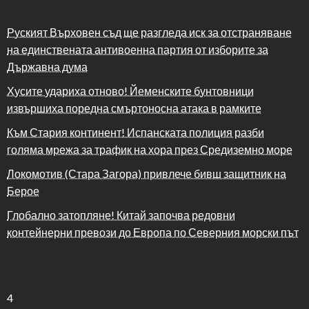
Руският Върховен съд ще разгледа иск за отстраняване
на единствената антивоенна партия от изборите за
Държавна дума
Хусите удариха отново! Йеменските бунтовници
извършиха поредна смъртоносна атака в рамките
Към Стария континент! Испанската полиция разби
голяма мрежа за трафик на хора през Средиземно море
Локомотив (Стара Загора) привлече бивш защитник на
Берое
Глобално затопляне! Китай започва редовни
контейнерни превози до Европа по Северния морски път
4