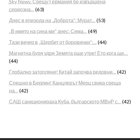
Sky News: Срещу Германия бе извършена
сериозна…
(63)
Днес в епизода на „Доброта“: Мурат…
(53)
„В името на сина ми“ днес: Сема…
(49)
Тази вечер в „Шербет от боровинки“:…
(44)
Магнитна буря удря Земята още утре! Ето кога ще…
(44)
Глобално затопляне! Китай започва редовни…
(42)
Спешно в Берлин! Канцлерът Мерц свика среща
на…
(42)
САЩ санкционираха Куба, българското МВнР с…
(42)