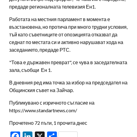
предаде регионалната телевизия Ен1.
Работата на местния парламент в момента е
възстановена, но протича при много трудни условия,
тъй като съветниците от опозицията отказват да
седнат по местата си и активно нарушават хода на
заседанието, предаде РТС.
"Това е държавен преврат", се чува в заседателната
зала, съобщи Ен 1.
В дневния ред има точка за избор на председател на
Общинския съвет на Зайчар.
Публикувано с изричното съгласие на
https://www.standartnews.com/
Прочетено 72 пъти, 1 прочита днес
Facebook
LinkedIn
X
Share