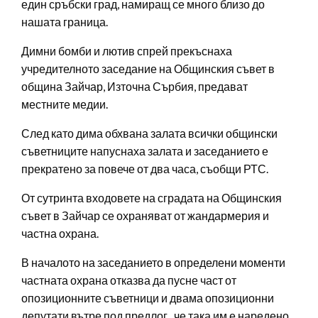
един сръбски град, намиращ се много близо до
нашата граница.
Димни бомби и лютив спрей прекъснаха
учредителното заседание на Общинския съвет в
община Зайчар, Източна Сърбия, предават
местните медии.
След като дима обхвана залата всички общински
съветниците напуснаха залата и заседанието е
прекратено за повече от два часа, съобщи РТС.
От сутринта входовете на сградата на Общинския
съвет в Зайчар се охраняват от жандармерия и
частна охрана.
В началото на заседанието в определени моменти
частната охрана отказва да пусне част от
опозиционните съветници и двама опозиционни
депутати вътре под предлог, че така им е наредено,