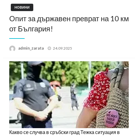
НОВИНИ
Опит за държавен преврат на 10 км
от България!
Posted
admin_zarata
24.09.2025
on
Какво се случва в сръбски град Тежка ситуация в