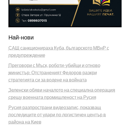
Най-нови
САЩ санкционираха Куба, българското МВнР с
предупреждение
Преговори с Мъск, роботи-убийци и отново
министър: Отстраненият Федоров разкри
стратегията си за водене на войната
Зеленски обяви началото на специална операция
срещу военната промишленост на Русия
Русия разпространи видеозапис, показващ
последиците от удари по логистичен център в
района на Киев