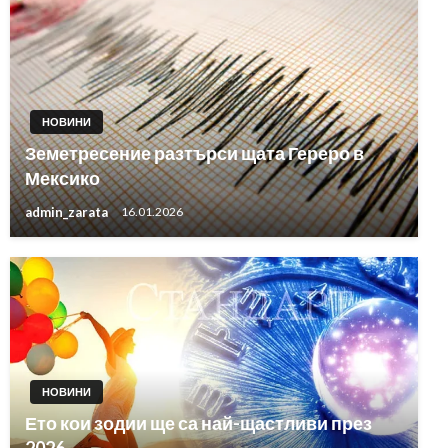
НОВИНИ
Земетресение разтърси щата Гереро в
Мексико
admin_zarata
16.01.2026
НОВИНИ
Ето кои зодии ще са най-щастливи през