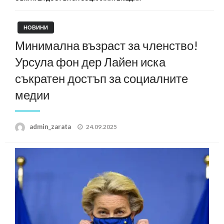
НОВИНИ
Минимална възраст за членство!
Урсула фон дер Лайен иска
съкратен достъп за социалните
медии
Posted
admin_zarata
24.09.2025
on