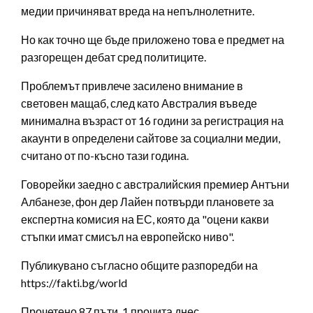
медии причиняват вреда на непълнолетните.
Но как точно ще бъде приложено това е предмет на
разгорещен дебат сред политиците.
Проблемът привлече засилено внимание в
световен мащаб, след като Австралия въведе
минимална възраст от 16 години за регистрация на
акаунти в определени сайтове за социални медии,
считано от по-късно тази година.
Говорейки заедно с австралийския премиер Антъни
Албанезе, фон дер Лайен потвърди плановете за
експертна комисия на ЕС, която да "оцени какви
стъпки имат смисъл на европейско ниво".
Публикувано съгласно общите разпоредби на
https://fakti.bg/world
Прочетено 87 пъти, 1 прочита днес