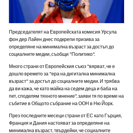
Председателят на Европейската комисия Урсула
фон дер Лайен днес подкрепи призива за
определяне на минимална възраст за достъп до
социалните медии, съобщи "Политико".
Много страни от Европейския съюз "вярват, че е
дошло времето за "ера на дигитална минимална
възраст" за достъп до социалните медии. И трябва
да ви кажа, че като майка на седем деца и баба на
пет, споделям тяхното мнение", заяви тя по време на
събитие в Общото събрание на ООН в Ню Йорк.
През последните месеци страни от ЕС като Гърция,
Франция и Дания настояват за определяне на
минимална възраст, твърдейки, че социалните