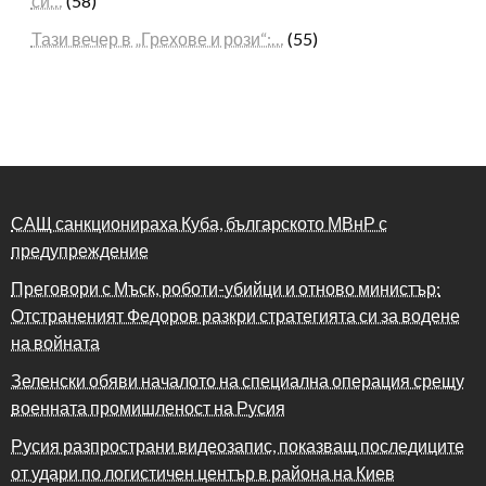
си…
(58)
Тази вечер в „Грехове и рози“:…
(55)
САЩ санкционираха Куба, българското МВнР с
предупреждение
Преговори с Мъск, роботи-убийци и отново министър:
Отстраненият Федоров разкри стратегията си за водене
на войната
Зеленски обяви началото на специална операция срещу
военната промишленост на Русия
Русия разпространи видеозапис, показващ последиците
от удари по логистичен център в района на Киев