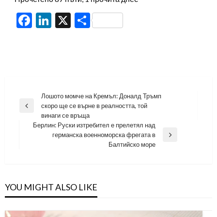
Facebook
LinkedIn
X
Share
Навигация
Лошото момче на Кремъл: Доналд Тръмп
скоро ще се върне в реалността, той
Previous
винаги се връща
Post
Берлин: Руски изтребител е прелетял над
германска военноморска фрегата в
Next
Балтийско море
Post
YOU MIGHT ALSO LIKE