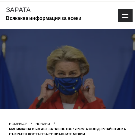
Skip
ЗАРАТА
to
Всякаква информация за всеки
content
HOMEPAGE
НОВИНИ
МИНИМАЛНА ВЪЗРАСТ ЗА ЧЛЕНСТВО! УРСУЛА ФОН ДЕР ЛАЙЕН ИСКА
СЪКРАТЕН ДОСТЪП ЗА СОЦИАЛНИТЕ МЕДИИ