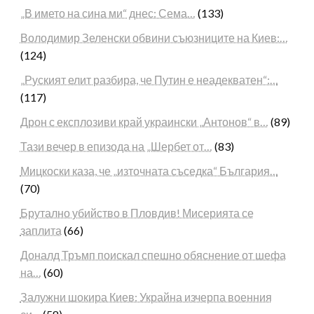
„В името на сина ми“ днес: Сема…
(133)
Володимир Зеленски обвини съюзниците на Киев:…
(124)
„Руският елит разбира, че Путин е неадекватен“:…
(117)
Дрон с експлозиви край украински „Антонов“ в…
(89)
Тази вечер в епизода на „Шербет от…
(83)
Мицкоски каза, че „източната съседка“ България…
(70)
Брутално убийство в Пловдив! Мисерията се
заплита
(66)
Доналд Тръмп поискал спешно обяснение от шефа
на…
(60)
Залужни шокира Киев: Украйна изчерпа военния