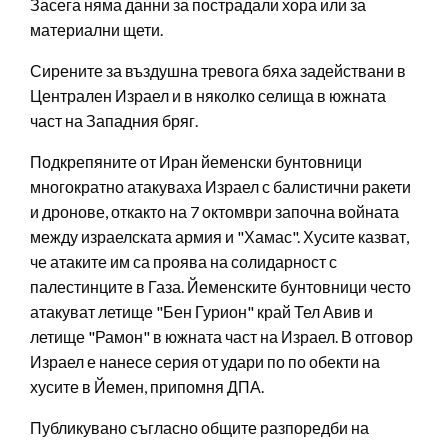
Засега няма данни за пострадали хора или за
материални щети.
Сирените за въздушна тревога бяха задействани в
Централен Израел и в няколко селища в южната
част на Западния бряг.
Подкрепяните от Иран йеменски бунтовници
многократно атакуваха Израел с балистични ракети
и дронове, откакто на 7 октомври започна войната
между израелската армия и "Хамас". Хусите казват,
че атаките им са проява на солидарност с
палестинците в Газа. Йеменските бунтовници често
атакуват летище "Бен Гурион" край Тел Авив и
летище "Рамон" в южната част на Израел. В отговор
Израел е нанесе серия от удари по по обекти на
хусите в Йемен, припомня ДПА.
Публикувано съгласно общите разпоредби на