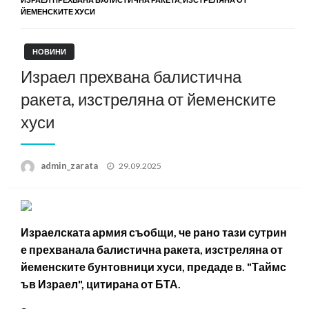
ЙЕМЕНСКИТЕ ХУСИ
НОВИНИ
Израел прехвана балистична
ракета, изстреляна от йеменските
хуси
Posted
admin_zarata
29.09.2025
on
Израелската армия съобщи, че рано тази сутрин
е прехванала балистична ракета, изстреляна от
йеменските бунтовници хуси, предаде в. "Таймс
ъв Израел", цитирана от БТА.