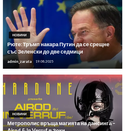
НОВИНИ
Рюте: Тръмп накара Путин да се срещне
със Зеленски до две седмици
admin_zarata
19.08.2025
НОВИНИ
Метрополис връща магията на дансинга –
Airod & In Verruf в Зоки