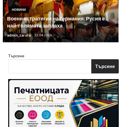
НОВИНИ
Военна стратегия на Германия: Русия е
най-голямата заплаха
admin_zarata
22.04.2026
Търсене
Търсене