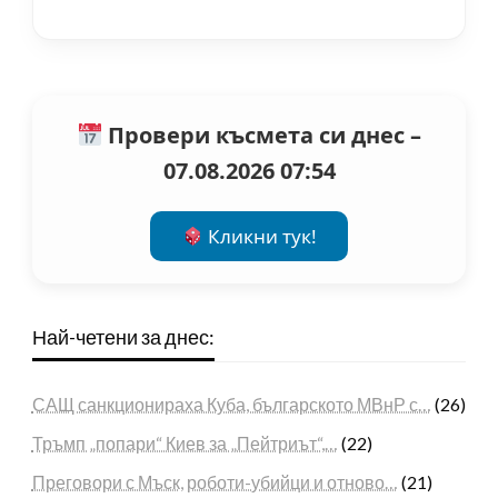
Провери късмета си днес –
07.08.2026 07:54
Кликни тук!
Най-четени за днес:
САЩ санкционираха Куба, българското МВнР с…
(26)
Тръмп „попари“ Киев за „Пейтриът“,…
(22)
Преговори с Мъск, роботи-убийци и отново…
(21)