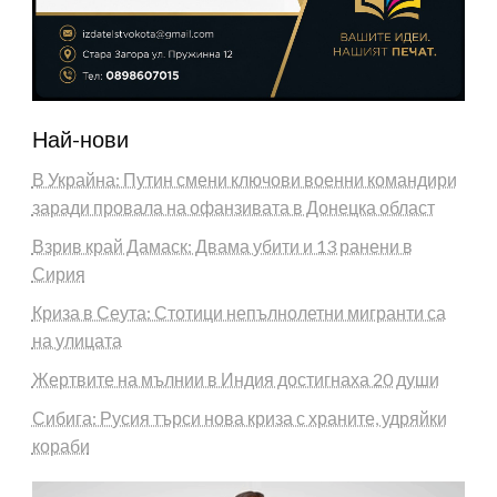
Най-нови
В Украйна: Путин смени ключови военни командири
заради провала на офанзивата в Донецка област
Взрив край Дамаск: Двама убити и 13 ранени в
Сирия
Криза в Сеута: Стотици непълнолетни мигранти са
на улицата
Жертвите на мълнии в Индия достигнаха 20 души
Сибига: Русия търси нова криза с храните, удряйки
кораби