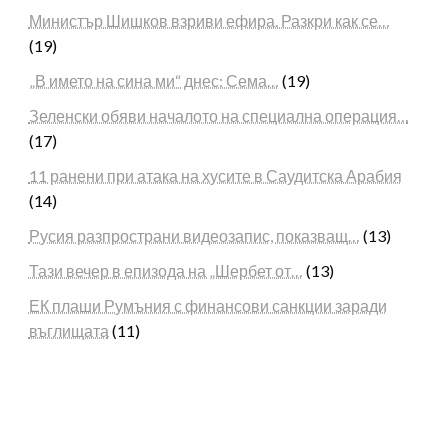
Министър Шишков взриви ефира. Разкри как се…
(19)
„В името на сина ми“ днес: Сема…
(19)
Зеленски обяви началото на специална операция…
(17)
11 ранени при атака на хусите в Саудитска Арабия
(14)
Русия разпространи видеозапис, показващ…
(13)
Тази вечер в епизода на „Шербет от…
(13)
ЕК плаши Румъния с финансови санкции заради
въглищата
(11)