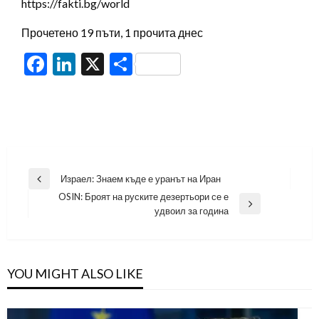
https://fakti.bg/world
Прочетено 19 пъти, 1 прочита днес
Facebook
LinkedIn
X
Share
Навигация
Израел: Знаем къде е уранът на Иран
Previous
OSIN: Броят на руските дезертьори се е
Post
Next
удвоил за година
Post
YOU MIGHT ALSO LIKE