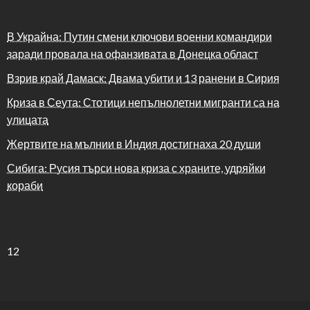
В Украйна: Путин смени ключови военни командири
заради провала на офанзивата в Донецка област
Взрив край Дамаск: Двама убити и 13 ранени в Сирия
Криза в Сеута: Стотици непълнолетни мигранти са на
улицата
Жертвите на мълнии в Индия достигнаха 20 души
Сибига: Русия търси нова криза с храните, удряйки
кораби
12