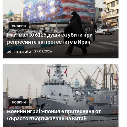
НОВИНИ
Най-малко 6126 души са убити при
репресиите на протестите в Иран
admin_zarata
27.01.2026
НОВИНИ
Военни игри! Япония е притеснена от
бързото въоръжаване на Китай