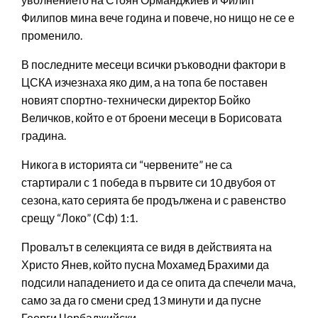
Филипов мина вече година и повече, но нищо не се е
променило.
В последните месеци всички ръководни фактори в
ЦСКА изчезнаха яко дим, а на топа бе поставен
новият спортно-технически директор Бойко
Величков, който е от броени месеци в Борисовата
градина.
Никога в историята си “червените” не са
стартирали с 1 победа в първите си 10 двубоя от
сезона, като серията бе продължена и с равенство
срещу “Локо” (Сф) 1:1.
Провалът в селекцията се видя в действията на
Христо Янев, който пусна Мохамед Брахими да
подсили нападението и да се опита да спечели мача,
само за да го смени сред 13 минути и да пусне
Георги Чорбаджийски.