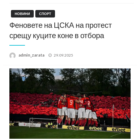
НОВИНИ
СПОРТ
Феновете на ЦСКА на протест
срещу куците коне в отбора
Posted
admin_zarata
29.09.2025
on