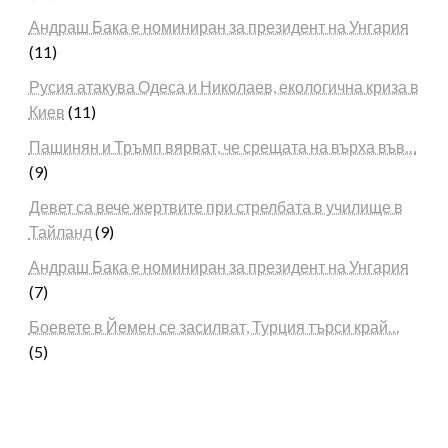
Андраш Бака е номиниран за президент на Унгария
(11)
Русия атакува Одеса и Николаев, екологична криза в
Киев
(11)
Пашинян и Тръмп вярват, че срещата на върха във…
(9)
Девет са вече жертвите при стрелбата в училище в
Тайланд
(9)
Андраш Бака е номиниран за президент на Унгария
(7)
Боевете в Йемен се засилват, Турция търси край…
(5)