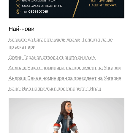
Най-нови
Везните да бягат от чужди драми, Телецът да не
пръска пари
Орлин Горанов отвори сърцето си на 69
Андраш Бака е номиниран за президент на Унгария
Андраш Бака е номиниран за президент на Унгария
Ванс: Има напредък в преговорите с Иран