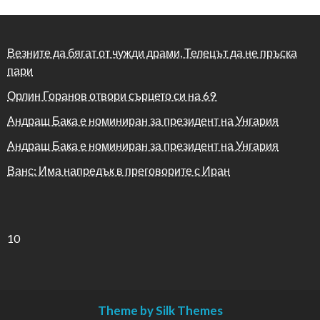
Везните да бягат от чужди драми, Телецът да не пръска
пари
Орлин Горанов отвори сърцето си на 69
Андраш Бака е номиниран за президент на Унгария
Андраш Бака е номиниран за президент на Унгария
Ванс: Има напредък в преговорите с Иран
10
Theme by Silk Themes