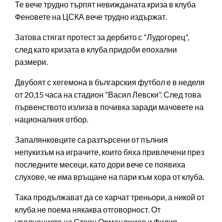
Те вече трудно търпят невижданата криза в клуба
Феновете на ЦСКА вече трудно издържат.
Затова стягат протест за дербито с “Лудогорец”,
след като кризата в клуба придоби епохални
размери.
Двубоят с хегемона в българския футбол е в неделя
от 20,15 часа на стадион “Васил Левски”. След това
първенството излиза в почивка заради мачовете на
националния отбор.
Запалянковците са разтърсени от пълния
непукизъм на играчите, които бяха привлечени през
последните месеци, като дори вече се появиха
слухове, че има връщане на пари към хора от клуба.
Така продължават да се харчат треньори, а никой от
клуба не поема някаква отговорност. От
уволнението на Стоян Орманджиев и Филип