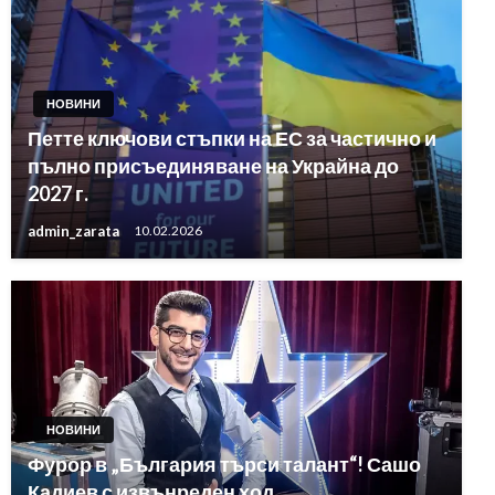
НОВИНИ
Петте ключови стъпки на ЕС за частично и
пълно присъединяване на Украйна до
2027 г.
admin_zarata
10.02.2026
НОВИНИ
Фурор в „България търси талант“! Сашо
Кадиев с извънреден ход