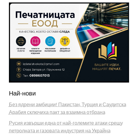
Най-нови
Без ядрени амбиции! Пакистан, Турция и Саудитска
Арабия сключиха пакт за взаимна отбрана
Русия извърши една от най-големите атаки срещу
петролната и газовата индустрия на Украйна