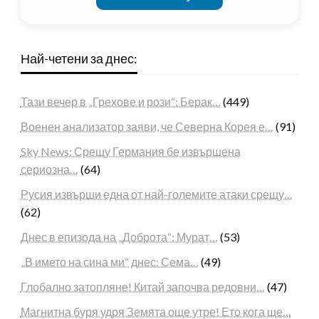
Най-четени за днес:
Тази вечер в „Грехове и рози“: Берак…
(449)
Военен анализатор заяви, че Северна Корея е…
(91)
Sky News: Срещу Германия бе извършена
сериозна…
(64)
Русия извърши една от най-големите атаки срещу…
(62)
Днес в епизода на „Доброта“: Мурат…
(53)
„В името на сина ми“ днес: Сема…
(49)
Глобално затопляне! Китай започва редовни…
(47)
Магнитна буря удря Земята още утре! Ето кога ще…