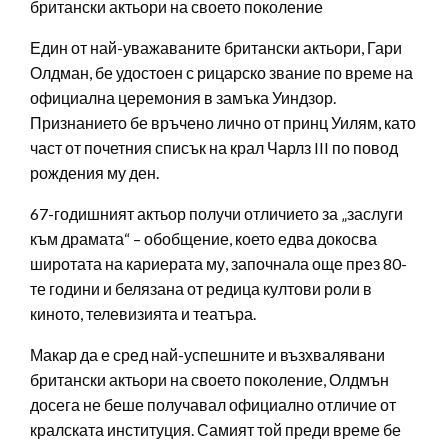
британски актьори на своето поколение
Един от най-уважаваните британски актьори, Гари
Олдман, бе удостоен с рицарско звание по време на
официална церемония в замъка Уиндзор.
Признанието бе връчено лично от принц Уилям, като
част от почетния списък на крал Чарлз III по повод
рождения му ден.
67-годишният актьор получи отличието за „заслуги
към драмата“ – обобщение, което едва докосва
широтата на кариерата му, започнала още през 80-
те години и белязана от редица култови роли в
киното, телевизията и театъра.
Макар да е сред най-успешните и възхвалявани
британски актьори на своето поколение, Олдмън
досега не беше получавал официално отличие от
кралската институция. Самият той преди време бе