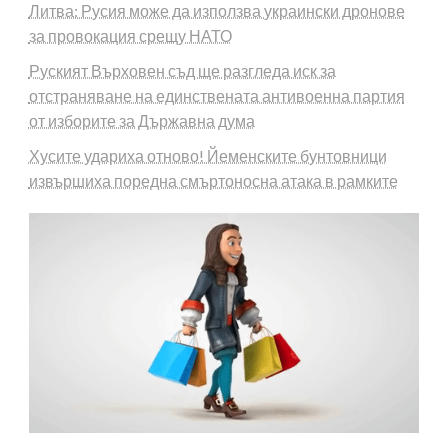
Литва: Русия може да използва украински дронове
за провокация срещу НАТО
Руският Върховен съд ще разгледа иск за
отстраняване на единствената антивоенна партия
от изборите за Държавна дума
Хусите удариха отново! Йеменските бунтовници
извършиха поредна смъртоносна атака в рамките