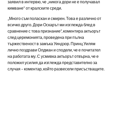
заявил в интервю, че „никога дори не е получавал
кимване“ от кралските среди.
„Много съм поласкан и смирен. Това е различно от
всичко друго. Дори Оскарът ми изглежда блед в
сравнение с това признание“, коментира актьорът
след церемонията, проведена при пълна
тържественост в замъка Уиндзор. Принц Уилям
лично поздрави Олдман и сподели, че е почитател
на работата му. С усмивка актьорът отвърна, че е
положил усилия да изглежда представително за
случая – коментар, който развесели присъстващите.