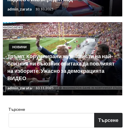
admin_zarata
10.10.2025
НОВИНИ
Тръмп: Корумпирани журналисти на най-
близкия ни съюзник опитаха да повлияят
на изборите. Ужасно за демокрацията
ВИДЕО
admin_zarata
10.11.2025
Търсене
Търсене