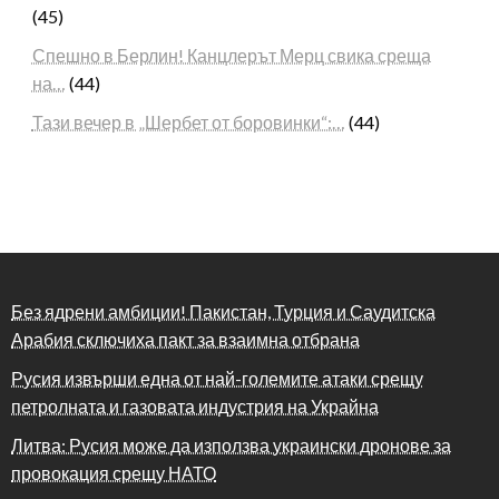
(45)
Спешно в Берлин! Канцлерът Мерц свика среща
на…
(44)
Тази вечер в „Шербет от боровинки“:…
(44)
Без ядрени амбиции! Пакистан, Турция и Саудитска
Арабия сключиха пакт за взаимна отбрана
Русия извърши една от най-големите атаки срещу
петролната и газовата индустрия на Украйна
Литва: Русия може да използва украински дронове за
провокация срещу НАТО