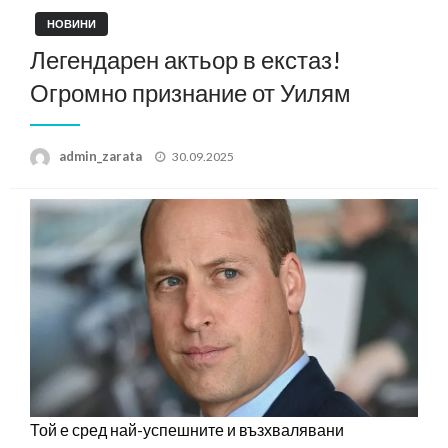
НОВИНИ
Легендарен актьор в екстаз!
Огромно признание от Уилям
Posted
admin_zarata
30.09.2025
on
Той е сред най-успешните и възхвалявани