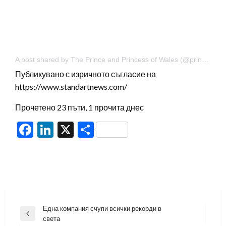
A post shared by The Prince and Princess of Wales (@princeandprincessofwales)
Публикувано с изричното съгласие на
https://www.standartnews.com/
Прочетено 23 пъти, 1 прочита днес
Facebook
LinkedIn
X
Share
Навигация
Една компания счупи всички рекорди в
Previous
света