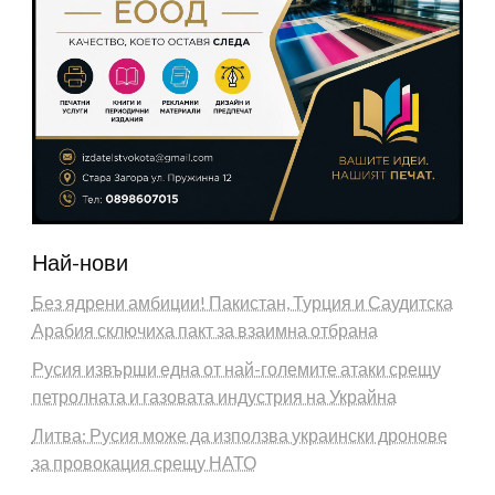
Най-нови
Без ядрени амбиции! Пакистан, Турция и Саудитска
Арабия сключиха пакт за взаимна отбрана
Русия извърши една от най-големите атаки срещу
петролната и газовата индустрия на Украйна
Литва: Русия може да използва украински дронове
за провокация срещу НАТО