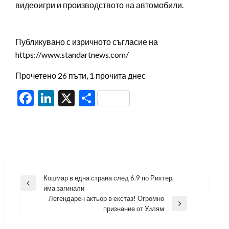
видеоигри и производството на автомобили.
Публикувано с изричното съгласие на
https://www.standartnews.com/
Прочетено 26 пъти, 1 прочита днес
Facebook
LinkedIn
X
Share
Навигация
Кошмар в една страна след 6.9 по Рихтер,
Previous
има загинали
Post
Легендарен актьор в екстаз! Огромно
Next
признание от Уилям
Post