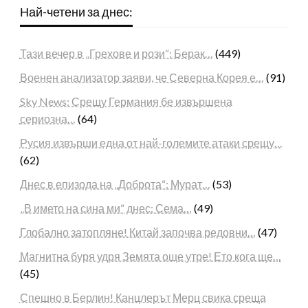
Най-четени за днес:
Тази вечер в „Грехове и рози“: Берак…
(449)
Военен анализатор заяви, че Северна Корея е…
(91)
Sky News: Срещу Германия бе извършена
сериозна…
(64)
Русия извърши една от най-големите атаки срещу…
(62)
Днес в епизода на „Доброта“: Мурат…
(53)
„В името на сина ми“ днес: Сема…
(49)
Глобално затопляне! Китай започва редовни…
(47)
Магнитна буря удря Земята още утре! Ето кога ще…
(45)
Спешно в Берлин! Канцлерът Мерц свика среща