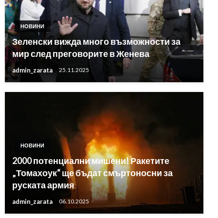
НОВИНИ
Зеленски вижда много възможности за
мир след преговорите в Женева
admin_zarata
25.11.2025
НОВИНИ
2000 потенциални мишени! Ракетите
„Томахоук“ ще бъдат смъртоносни за
руската армия
admin_zarata
06.10.2025