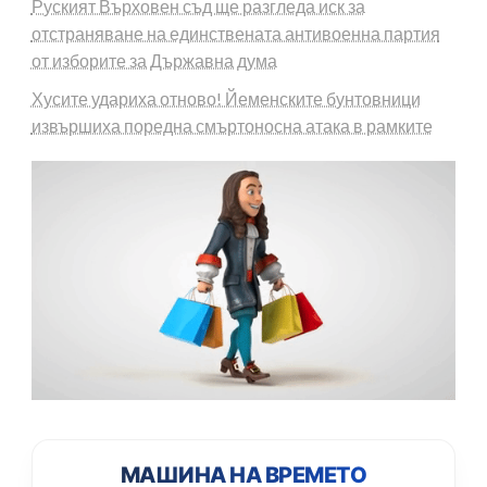
Руският Върховен съд ще разгледа иск за
отстраняване на единствената антивоенна партия
от изборите за Държавна дума
Хусите удариха отново! Йеменските бунтовници
извършиха поредна смъртоносна атака в рамките
МАШИНА НА ВРЕМЕТО