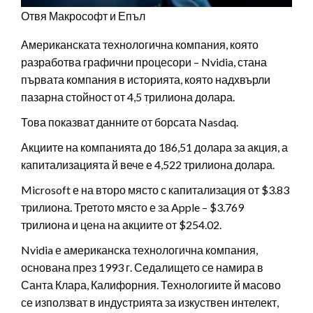
Отвя Макрософт и Епъл
Американската технологична компания, която
разработва графични процесори – Nvidia, стана
първата компания в историята, която надхвърли
пазарна стойност от 4,5 трилиона долара.
Това показват данните от борсата Nasdaq.
Акциите на компанията до 186,51 долара за акция, а
капитализацията й вече е 4,522 трилиона долара.
Microsoft е на второ място с капитализация от $3.83
трилиона. Третото място е за Apple – $3.769
трилиона и цена на акциите от $254.02.
Nvidia е американска технологична компания,
основана през 1993 г. Седалището се намира в
Санта Клара, Калифорния. Технологиите й масово
се използват в индустрията за изкуствен интелект,