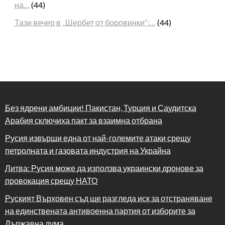
на…
(44)
Тази вечер в „Шербет от боровинки“:…
(44)
Без ядрени амбиции! Пакистан, Турция и Саудитска
Арабия сключиха пакт за взаимна отбрана
Русия извърши една от най-големите атаки срещу
петролната и газовата индустрия на Украйна
Литва: Русия може да използва украински дронове за
провокация срещу НАТО
Руският Върховен съд ще разгледа иск за отстраняване
на единствената антивоенна партия от изборите за
Държавна дума