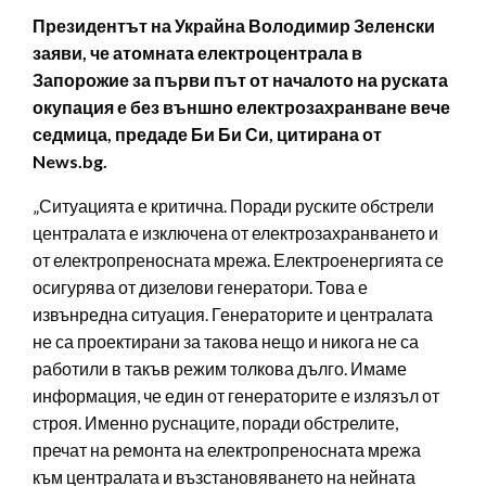
Президентът на Украйна Володимир Зеленски
заяви, че атомната електроцентрала в
Запорожие за първи път от началото на руската
окупация е без външно електрозахранване вече
седмица, предаде Би Би Си, цитирана от
News.bg.
„Ситуацията е критична. Поради руските обстрели
централата е изключена от електрозахранването и
от електропреносната мрежа. Електроенергията се
осигурява от дизелови генератори. Това е
извънредна ситуация. Генераторите и централата
не са проектирани за такова нещо и никога не са
работили в такъв режим толкова дълго. Имаме
информация, че един от генераторите е излязъл от
строя. Именно руснаците, поради обстрелите,
пречат на ремонта на електропреносната мрежа
към централата и възстановяването на нейната