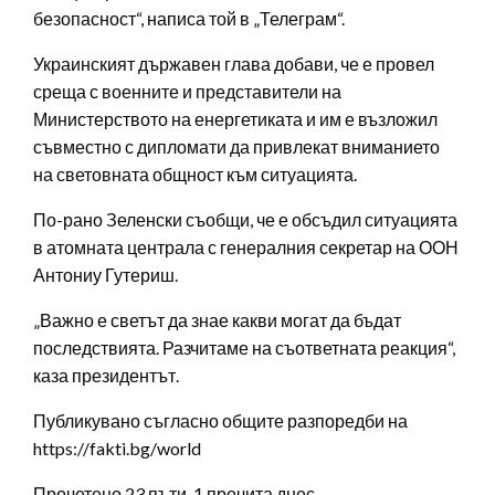
безопасност“, написа той в „Телеграм“.
Украинският държавен глава добави, че е провел
среща с военните и представители на
Министерството на енергетиката и им е възложил
съвместно с дипломати да привлекат вниманието
на световната общност към ситуацията.
По-рано Зеленски съобщи, че е обсъдил ситуацията
в атомната централа с генералния секретар на ООН
Антониу Гутериш.
„Важно е светът да знае какви могат да бъдат
последствията. Разчитаме на съответната реакция“,
каза президентът.
Публикувано съгласно общите разпоредби на
https://fakti.bg/world
Прочетено 23 пъти, 1 прочита днес