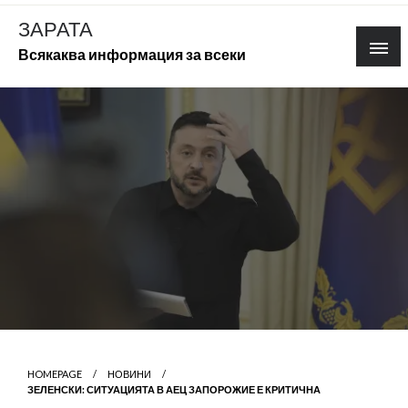
Skip
ЗАРАТА
to
Всякаква информация за всеки
content
HOMEPAGE
НОВИНИ
ЗЕЛЕНСКИ: СИТУАЦИЯТА В АЕЦ ЗАПОРОЖИЕ Е КРИТИЧНА