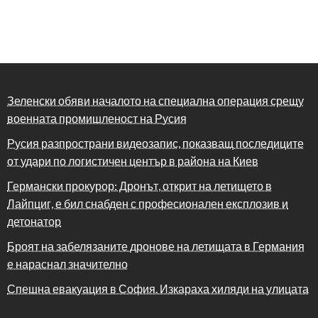
Зеленски обяви началото на специална операция срещу
военната промишленост на Русия
Русия разпространи видеозапис, показващ последиците
от удари по логистичен център в района на Киев
Германски прокурор: Дронът, открит на летището в
Лайпциг, е бил снабден с професионален експлозив и
детонатор
Броят на забелязаните дронове на летищата в Германия
е нараснал значително
Спешна евакуация в София. Изкараха хиляди на улицата