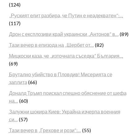
(124)
„Руският елит разбира, че Путин е неадекватен“:…
(117)
Дрон с експлозиви край украински „Антонов“ в…
(89)
Тази вечер в епизода на „Шербет от…
(82)
Мицкоски каза, че „източната съседка“ България…
(69)
Брутално убийство в Пловдив! Мисерията се
заплита
(66)
Доналд Тръмп поискал спешно обяснение от шефа
на…
(60)
Залужни шокира Киев: Украйна изчерпа военния
си…
(57)
Тази вечер в „Грехове и рози“:…
(55)