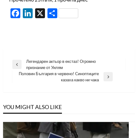
Facebook
LinkedIn
X
Share
Навигация
Легендарен актьор в екстаз! Огромно
Previous
признание от Уилям
Post
Половин България в червено! Синоптиците
Next
казаха какво ни чака
Post
YOU MIGHT ALSO LIKE