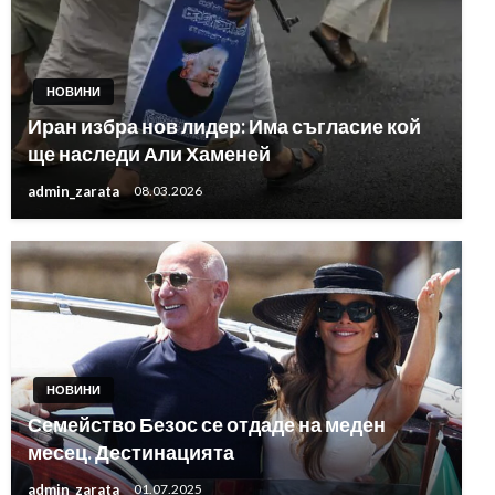
НОВИНИ
Иран избра нов лидер: Има съгласие кой
ще наследи Али Хаменей
admin_zarata
08.03.2026
НОВИНИ
Семейство Безос се отдаде на меден
месец. Дестинацията
admin_zarata
01.07.2025