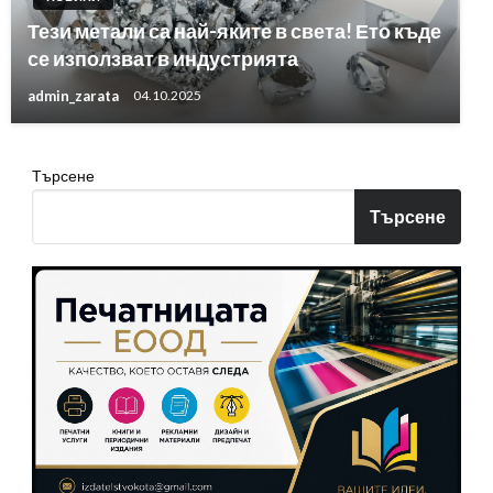
Тези метали са най-яките в света! Ето къде
се използват в индустрията
admin_zarata
04.10.2025
Търсене
Търсене