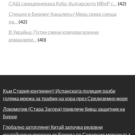
САЩ санкционираха Куба, българското МВнР с…
(42)
Спешно в Берлин! Канцлерът Мерц свика среща
на…
(42)
В Украйна: Путин смени ключови военни
командири…
(40)
Към Стария континент! Испанската полиция разби
голяма мрежа за трафик на хора през Средиземно море
Локомотив (Стара Загора) привлече бивш защитник на
Берое
Глобално затопляне! Китай започва редовни
контейнерни превози до Европа по Северния морски път