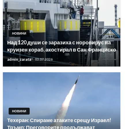
НОВИНИ
Над 120 души се заразиха с норовирус на
круизен кораб, акостирал в Сан Франциско
admin_zarata
03.07.2026
НОВИНИ
Техеран: Спираме атаките срещу Израел!
Тръмп: Преговорите продължават