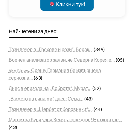
Кликни тук!
Най-четени за днес:
Тази вечер в „Грехове и рози“: Берак…
(349)
Военен анализатор заяви, че Северна Корея е…
(85)
Sky News: Срещу Германия бе извършена
сериозна…
(63)
Днес в епизода на „Доброта“: Мурат…
(52)
„В името на сина ми“ днес: Сема…
(48)
Тази вечер в „Шербет от боровинки“:…
(44)
Магнитна буря удря Земята още утре! Ето кога ще…
(43)