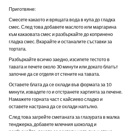
Приготвяне:
Смесете какаото и врящата вода в купа до гладка
смес. След това добавете маслото или маргарина
към какаовата смес и разбъркайте до копринено
гладка смес. Вкарайте и останалите съставки за
тортата.
Разбъркайте всичко заедно, изсипете тестото в
тавата и печете около 30 минути или докато блатът
започне да се отделя от стените на тавата.
Оставете блата да се охлади във формата за 10
минути, извадете го и отстранете хартията за печене.
Намажете горната част с кайсиево сладко и
оставете настрана да се охлади напълно.
След това загрейте сметаната за глазурата в малка
тенджерка, добавете млечния шоколад и