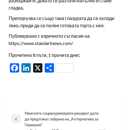
разбъркайте, докато се разтопи напълно и стане
гладка.
Препоръчва се също така глазурата да се охлади
леко, преди да се полее готовата торта с нея.
Публикувано с изричното съгласие на
https://www.standartnews.com/
Прочетено 8 пъти, 1 прочита днес
Facebook
LinkedIn
X
Share
Навигация
Немските социалдемократи решават дали
да предложат забрана на „Алтернатива за
Previous
Германия“
Post