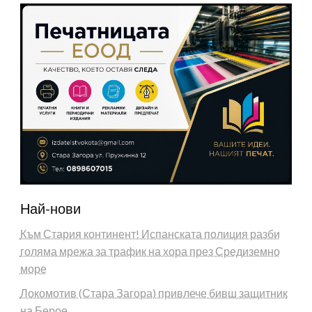
Най-нови
Към Стария континент! Испанската полиция разби
голяма мрежа за трафик на хора през Средиземно
море
Локомотив (Стара Загора) привлече бивш защитник
на Берое