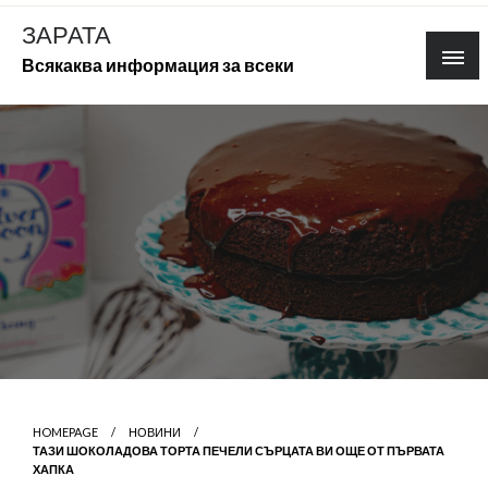
Skip
ЗАРАТА
to
Всякаква информация за всеки
content
HOMEPAGE
НОВИНИ
ТАЗИ ШОКОЛАДОВА ТОРТА ПЕЧЕЛИ СЪРЦАТА ВИ ОЩЕ ОТ ПЪРВАТА
ХАПКА