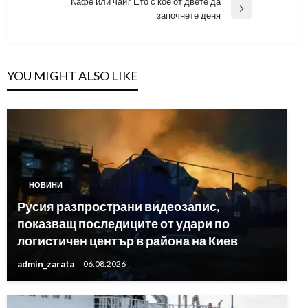
Кафе или чай? Ето с кое от двете да
Next
започнете деня
Post
YOU MIGHT ALSO LIKE
НОВИНИ
Русия разпространи видеозапис,
показващ последиците от удари по
логистичен център в района на Киев
admin_zarata
06.08.2026