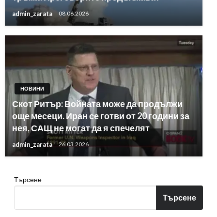
admin_zarata
08.06.2026
НОВИНИ
Скот Ритър: Войната може да продължи
още месеци. Иран се готви от 20 години за
нея, САЩ не могат да я спечелят
admin_zarata
26.03.2026
Търсене
Търсене