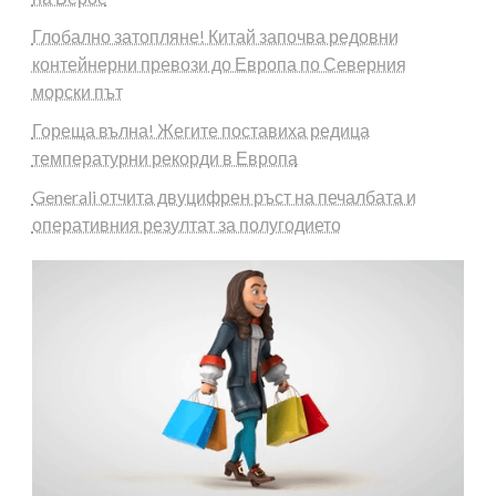
Глобално затопляне! Китай започва редовни
контейнерни превози до Европа по Северния
морски път
Гореща вълна! Жегите поставиха редица
температурни рекорди в Европа
Generali отчита двуцифрен ръст на печалбата и
оперативния резултат за полугодието