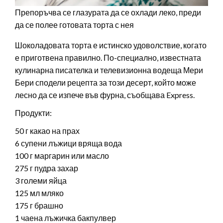
Препоръчва се глазурата да се охлади леко, преди
да се полее готовата торта с нея
Шоколадовата торта е истинско удоволствие, когато
е приготвена правилно. По-специално, известната
кулинарна писателка и телевизионна водеща Мери
Бери сподели рецепта за този десерт, който може
лесно да се изпече във фурна, съобщава Express.
Продукти:
50 г какао на прах
6 супени лъжици вряща вода
100 г маргарин или масло
275 г пудра захар
3 големи яйца
125 мл мляко
175 г брашно
1 чаена лъжичка бакпулвер