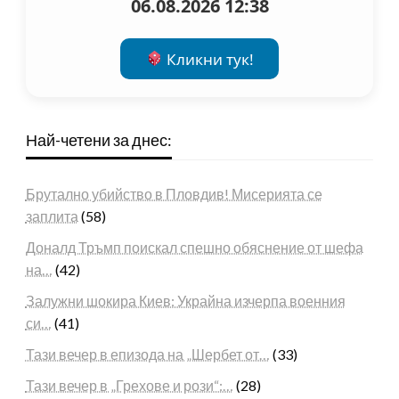
06.08.2026 12:38
Кликни тук!
Най-четени за днес:
Брутално убийство в Пловдив! Мисерията се
заплита
(58)
Доналд Тръмп поискал спешно обяснение от шефа
на…
(42)
Залужни шокира Киев: Украйна изчерпа военния
си…
(41)
Тази вечер в епизода на „Шербет от…
(33)
Тази вечер в „Грехове и рози“:…
(28)