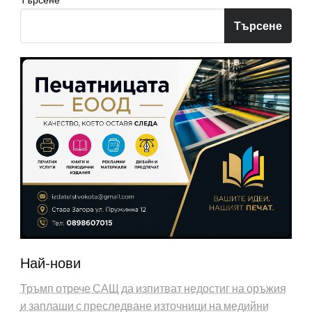
Търсене
Най-нови
Тръмп отрече САЩ да изпитват недостиг на оръжия
и заплаши с преследване източници на медийни