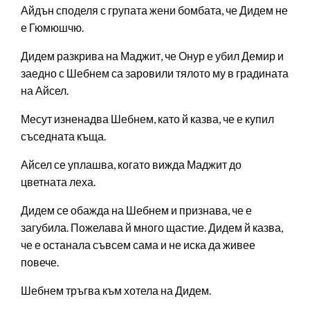
Айдън споделя с групата жени бомбата, че Дидем не
е Гюмюшчю.
Дидем разкрива на Маджит, че Онур е убил Демир и
заедно с Шебнем са заровили тялото му в градината
на Айсел.
Месут изненадва Шебнем, като й казва, че е купил
съседната къща.
Айсел се уплашва, когато вижда Маджит до
цветната леха.
Дидем се обажда на Шебнем и признава, че е
загубила. Пожелава й много щастие. Дидем й казва,
че е останала съвсем сама и не иска да живее
повече.
Шебнем тръгва към хотела на Дидем.