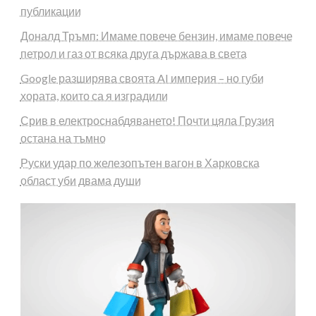
публикации
Доналд Тръмп: Имаме повече бензин, имаме повече
петрол и газ от всяка друга държава в света
Google разширява своята AI империя – но губи
хората, които са я изградили
Срив в електроснабдяването! Почти цяла Грузия
остана на тъмно
Руски удар по железопътен вагон в Харковска
област уби двама души