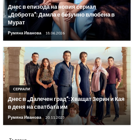
Днес в епизода на новия сериал
„Доброта“: Дамла е безумно влюбена в
Мурат
Румяна Иванова
18.06.2026
СЕРИАЛИ
Днес в „Далечен град“: Хващат Зерин и Кая
в деня на сватбата им
Румяна Иванова
20.11.2025
Търсене