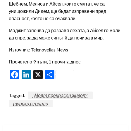
Шебнем, Мелиса и Айсел, които смятат, че са
унищожили Дидем, ще бъдат изправени пред
опасност, която не са очаквали.
Маджит започва да разравя лехата, а Айсел го моли
да спре, за да може синът й да почива в мир.
Източник: Telenovellas News
Прочетено 9 пъти, 1 прочита днес
Facebook
LinkedIn
X
Share
Tagged:
"Моят прекрасен живот"
турски сериали