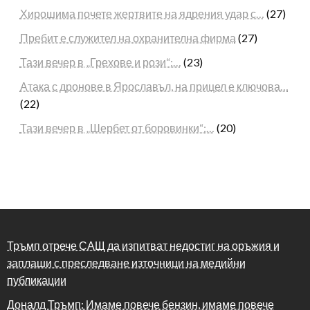
Хирошима почете жертвите на ядрения удар с…
(27)
Пребит е служител на охранителна фирма
(27)
Тази вечер в „Грехове и рози“:…
(23)
Атака с дронове в Ярославъл, на прицел е ключова…
(22)
Тази вечер в „Шербет от боровинки“:…
(20)
Тръмп отрече САЩ да изпитват недостиг на оръжия и
заплаши с преследване източници на медийни
публикации
Доналд Тръмп: Имаме повече бензин, имаме повече