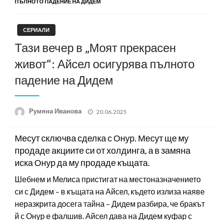
ПЪЛНОТО ПАДЕНИЕ НА ДИДЕМ
СЕРИАЛИ
Тази вечер в „Моят прекрасен
живот“: Айсел осигурява пълното
падение на Дидем
Posted
Румяна Иванова
20.06.2025
on
Месут сключва сделка с Онур. Месут ще му
продаде акциите си от холдинга, а в замяна
иска Онур да му продаде къщата.
Шебнем и Мелиса пристигат на местоназначението
си с Дидем – в къщата на Айсел, където излиза наяве
неразкрита досега тайна – Дидем разбира, че бракът
й с Онур е фалшив. Айсел дава на Дидем куфар с