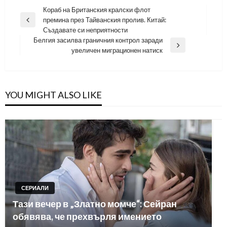
Навигация
Кораб на Британския кралски флот
премина през Тайванския пролив. Китай:
Previous
Създавате си неприятности
Post
Белгия засилва граничния контрол заради
Next
увеличен миграционен натиск
Post
YOU MIGHT ALSO LIKE
СЕРИАЛИ
Тази вечер в „Златно момче“: Сейран
обявява, че прехвърля имението