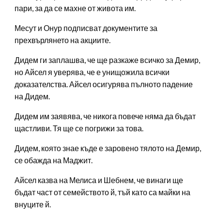
пари, за да се махне от живота им.
Месут и Онур подписват документите за
прехвърлянето на акциите.
Дидем ги заплашва, че ще разкаже всичко за Демир,
но Айсел я уверява, че е унищожила всички
доказателства. Айсел осигурява пълното падение
на Дидем.
Дидем им заявява, че никога повече няма да бъдат
щастливи. Тя ще се погрижи за това.
Дидем, която знае къде е заровено тялото на Демир,
се обажда на Маджит.
Айсел казва на Мелиса и Шебнем, че винаги ще
бъдат част от семейството й, тъй като са майки на
внуците й.