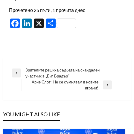
Прочетено 25 пъти, 1 прочита днес
Facebook
LinkedIn
X
Share
Навигация
Зрителите решиха съдбата на скандален
Previous
участник в „Биг Брадър“
Post
Арне Слот : Не се съмнявам в новите
Next
играчи!
Post
YOU MIGHT ALSO LIKE