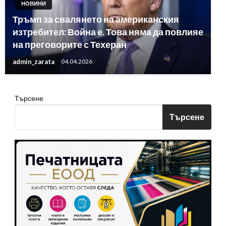
НОВИНИ
Тръмп за свалянето на американския
изтребител: Война е. Това няма да повлияе
на преговорите с Техеран
admin_zarata
04.04.2026
Търсене
Търсене