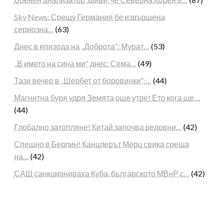
Sky News: Срещу Германия бе извършена
сериозна…
(63)
Днес в епизода на „Доброта“: Мурат…
(53)
„В името на сина ми“ днес: Сема…
(49)
Тази вечер в „Шербет от боровинки“:…
(44)
Магнитна буря удря Земята още утре! Ето кога ще…
(44)
Глобално затопляне! Китай започва редовни…
(42)
Спешно в Берлин! Канцлерът Мерц свика среща
на…
(42)
САЩ санкционираха Куба, българското МВнР с…
(42)