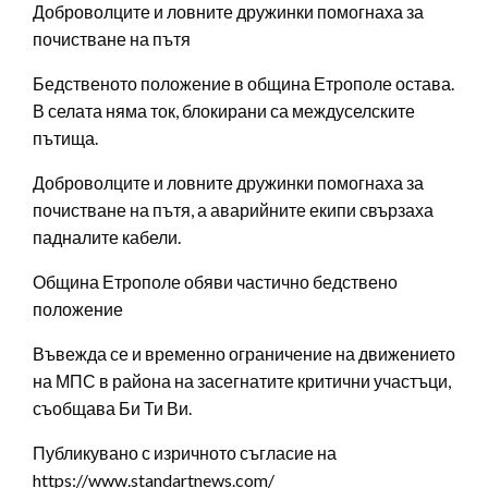
Доброволците и ловните дружинки помогнаха за
почистване на пътя
Бедственото положение в община Етрополе остава.
В селата няма ток, блокирани са междуселските
пътища.
Доброволците и ловните дружинки помогнаха за
почистване на пътя, а аварийните екипи свързаха
падналите кабели.
Община Етрополе обяви частично бедствено
положение
Въвежда се и временно ограничение на движението
на МПС в района на засегнатите критични участъци,
съобщава Би Ти Ви.
Публикувано с изричното съгласие на
https://www.standartnews.com/