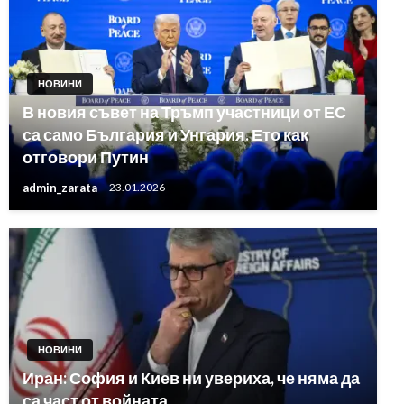
НОВИНИ
В новия съвет на Тръмп участници от ЕС
са само България и Унгария. Ето как
отговори Путин
admin_zarata
23.01.2026
НОВИНИ
Иран: София и Киев ни увериха, че няма да
са част от войната