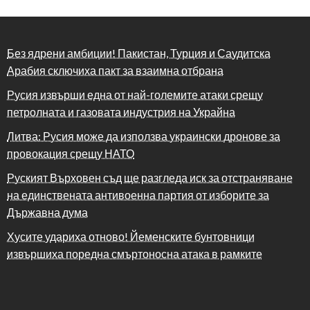
Без ядрени амбиции! Пакистан, Турция и Саудитска
Арабия сключиха пакт за взаимна отбрана
Русия извърши една от най-големите атаки срещу
петролната и газовата индустрия на Украйна
Литва: Русия може да използва украински дронове за
провокация срещу НАТО
Руският Върховен съд ще разгледа иск за отстраняване
на единствената антивоенна партия от изборите за
Държавна дума
Хусите удариха отново! Йеменските бунтовници
извършиха поредна смъртоносна атака в рамките