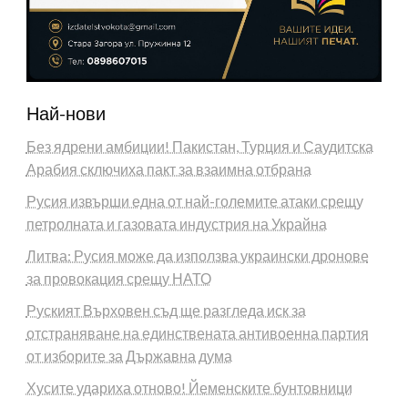
Най-нови
Без ядрени амбиции! Пакистан, Турция и Саудитска
Арабия сключиха пакт за взаимна отбрана
Русия извърши една от най-големите атаки срещу
петролната и газовата индустрия на Украйна
Литва: Русия може да използва украински дронове
за провокация срещу НАТО
Руският Върховен съд ще разгледа иск за
отстраняване на единствената антивоенна партия
от изборите за Държавна дума
Хусите удариха отново! Йеменските бунтовници