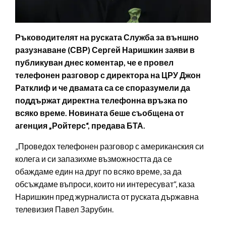
Ръководителят на руската Служба за външно
разузнаване (СВР) Сергей Наришкин заяви в
публикуван днес коментар, че е провел
телефонен разговор с директора на ЦРУ Джон
Ратклиф и че двамата са се споразумели да
поддържат директна телефонна връзка по
всяко време. Новината беше съобщена от
агенция „Ройтерс“, предава БТА.
„Проведох телефонен разговор с американския си
колега и си запазихме възможността да се
обаждаме един на друг по всяко време, за да
обсъждаме въпроси, които ни интересуват“, каза
Наришкин пред журналиста от руската държавна
телевизия Павел Зарубин.