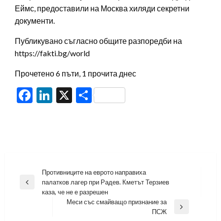
Еймс, предоставили на Москва хиляди секретни
документи.
Публикувано съгласно общите разпоредби на
https://fakti.bg/world
Прочетено 6 пъти, 1 прочита днес
Facebook
LinkedIn
X
Share
Навигация
Противниците на еврото направиха
палатков лагер при Радев. Кметът Терзиев
Previous
каза, че не е разрешен
Post
Меси със смайващо признание за
Next
ПСЖ
Post