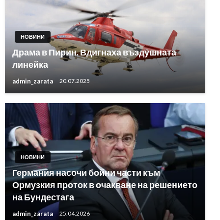
НОВИНИ
Драма в Пирин. Вдигнаха въздушната
линейка
admin_zarata
20.07.2025
НОВИНИ
Германия насочи бойни части към
Ормузкия проток в очакване на решението
на Бундестага
admin_zarata
25.04.2026