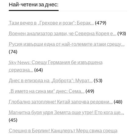
Най-четени за днес:
Тази вечер в „Грехове и рози“: Берак…
(479)
Военен анализатор заяви, че Северна Корея е…
(93)
Русия извърши една от най-големите атаки срещу…
(74)
Sky News: Срещу Германия бе извършена
сериозна…
(64)
Днес в епизода на „Доброта“: Мурат…
(53)
„В името на сина ми“ днес: Сема…
(49)
Глобално затопляне! Китай започва редовни…
(48)
Магнитна буря удря Земята още утре! Ето кога ще…
(45)
Спешно в Берлин! Канцлерът Мерц свика среща