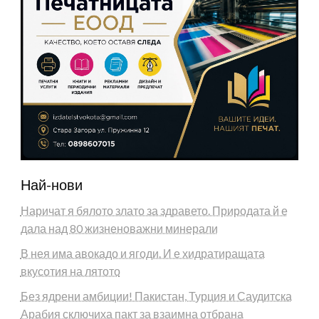
Най-нови
Наричат я бялото злато за здравето. Природата й е
дала над 80 жизненоважни минерали
В нея има авокадо и ягоди. И е хидратиращата
вкусотия на лятото
Без ядрени амбиции! Пакистан, Турция и Саудитска
Арабия сключиха пакт за взаимна отбрана