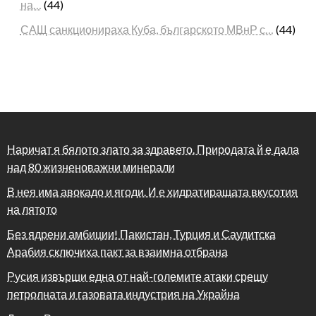
на…
(44)
САЩ санкционираха Куба, българското МВнР с…
(44)
Наричат я бялото злато за здравето. Природата й е дала
над 80 жизненоважни минерали
В нея има авокадо и ягоди. И е хидратиращата вкусотия
на лятото
Без ядрени амбиции! Пакистан, Турция и Саудитска
Арабия сключиха пакт за взаимна отбрана
Русия извърши една от най-големите атаки срещу
петролната и газовата индустрия на Украйна