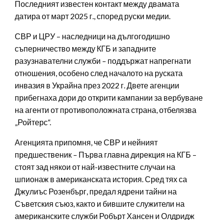
Последният известен контакт между двамата
датира от март 2025 г., според руски медии.
СВР и ЦРУ – наследници на дългогодишно
съперничество между КГБ и западните
разузнавателни служби – поддържат напрегнати
отношения, особено след началото на руската
инвазия в Украйна през 2022 г. Двете агенции
прибегнаха дори до открити кампании за вербуване
на агенти от противоположната страна, отбелязва
„Ройтерс“.
Агенцията припомня, че СВР и нейният
предшественик – Първа главна дирекция на КГБ –
стоят зад някои от най-известните случаи на
шпионаж в американската история. Сред тях са
Джулиъс Розенбърг, предал ядрени тайни на
Съветския съюз, както и бившите служители на
американските служби Робърт Хансен и Олдридж