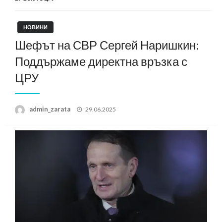
НОВИНИ
Шефът на СВР Сергей Наришкин:
Поддържаме директна връзка с
ЦРУ
Posted
admin_zarata
29.06.2025
on