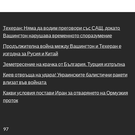
Техеран: Няма да водим преговори със САЩ, докато
Вашингтон нарушава временното споразумение
Продължителна война между Вашингтон и Техеран е
изгодна за Русия и Китай
Земетресение на крачка от България. Турция изтръпна
Киев отвръща на удара! Украинските балистични ракети
влизат във войната
Какви условия постави Иран за отварянето на Ормузкия
проток
97