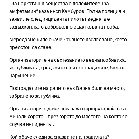
„За наркотични вещества е положителен за
амфетамин“, каза инсп Камбуров, Пътна полиция и
заяви, че след инцидента пилотът веднага е
задържан, като доброволно е дал кръвна проба.
Меродавно било обаче кръвното изследване, което
предстои да стане.
Организаторите на състезанието веднага обявиха,
че публиката, сред която са и пострадалите, била в
нарушение.
Пострадалите на ралито във Варна били на място,
забранено за публика.
Организаторите даже показаха маршрута, който са
минали хората – през гората до мястото, на което се
случва инцидентът.
Кой обаче следи за спазване на правилата?