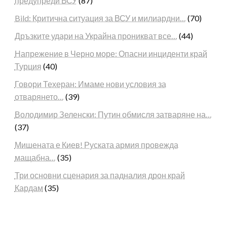
предупреди ВСУ
(87)
Bild: Критична ситуация за ВСУ и милиардни…
(70)
Дръзките удари на Украйна проникват все…
(44)
Напрежение в Черно море: Опасни инциденти край
Турция
(40)
Говори Техеран: Имаме нови условия за
отварянето…
(39)
Володимир Зеленски: Путин обмисля затваряне на…
(37)
Мишената е Киев! Руската армия провежда
мащабна…
(35)
Три основни сценария за падналия дрон край
Кардам
(35)