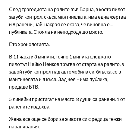
След трагедията на ралито във Варна, в което пилот
загуби контрол, скъса мантинелата, има една жертва
и 8 ранени, най-накрая се оказа, че виновна е…
публиката. Стояла на неподходящо място.
Ето хронологията:
В 11 часа и 8 минути, точно 1 минута след като
пилотът Нейко Нейков тръгва от старта на ралито, в
завой губи контрол над автомобила си, блъска се в
мантинелата и я къса. Зад нея – има публика,
предаде БТВ.
5 линейки пристигат на място. 8 души са ранени. 1 от
ранените издъхва.
Жена все още се бори за живота си с редица тежки
наранявания.