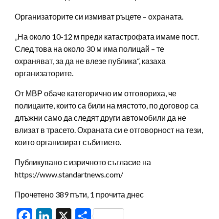
Организаторите си измиват ръцете – охраната.
„На около 10-12 м преди катастрофата имаме пост.
След това на около 30 м има полицай – те
охраняват, за да не влезе публика“, казаха
организаторите.
От МВР обаче категорично им отговориха, че
полицаите, които са били на мястото, по договор са
длъжни само да следят други автомобили да не
влизат в трасето. Охраната си е отговорност на тези,
които организират събитието.
Публикувано с изричното съгласие на
https://www.standartnews.com/
Прочетено 389 пъти, 1 прочита днес
Facebook
LinkedIn
X
Share