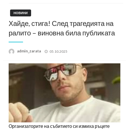
НОВИНИ
Хайде, стига! След трагедията на
ралито – виновна била публиката
Posted
admin_zarata
05.10.2025
on
Организаторите на събитието си измиха ръцете