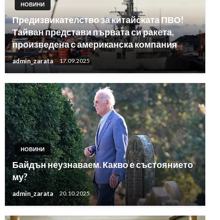
НОВИНИ
Предизвикателство за китайската ПВО!
Тайван представи първата си ракета,
произведена с американска компания
admin_zarata
17.09.2025
НОВИНИ
Байдън неузнаваем. Какво е състоянието
му?
admin_zarata
20.10.2025