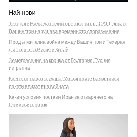
Най-нови
Техеран: Няма да водим преговори със САЩ, докато
Вашингтон нарушава временното споразумение
Продължителна война между Вашингтон и Техеран
е изгодна за Русия и Китай
Земетресение на крачка от България. Турция
изтръпна
Киев отвръща на удара! Украинските балистични
ракети влизат във войната
Какви условия постави Иран за отварянето на
Ормузкия проток