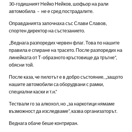
30-годишният Нейко Нейков, шофьор на рали
автомобила – не е сред пострадалите.
Оправданията започнаха със Слави Славов,
спортен директор на състезанието.
„Веднага разпоредих червен флаг. Това по нашите
правила е спиране на трасето. После разпоредих на
линейката от Т-образното кръстовище да тръгне“,
обясни той.
После каза, че пилотът е в добро състояние, „защото
нашите автомобили са оборудвани с рамки,
специални каски и т.н.“
Тествали го за алкохол, но „за наркотици нямаме
възможност да изследваме“, казва организаторът.
Веднага обаче беше контриран.