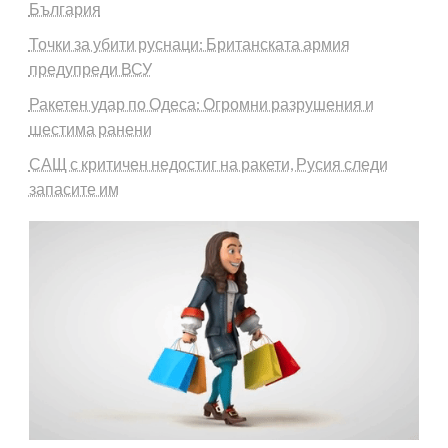
България
Точки за убити руснаци: Британската армия
предупреди ВСУ
Ракетен удар по Одеса: Огромни разрушения и
шестима ранени
САЩ с критичен недостиг на ракети, Русия следи
запасите им