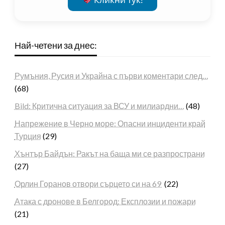
Най-четени за днес:
Румъния, Русия и Украйна с първи коментари след…
(68)
Bild: Критична ситуация за ВСУ и милиардни…
(48)
Напрежение в Черно море: Опасни инциденти край
Турция
(29)
Хънтър Байдън: Ракът на баща ми се разпространи
(27)
Орлин Горанов отвори сърцето си на 69
(22)
Атака с дронове в Белгород: Експлозии и пожари
(21)