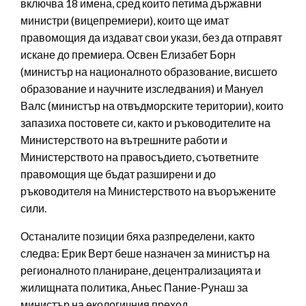
включва 18 имена, сред които петима държавни
министри (вицепремиери), които ще имат
правомощия да издават свои укази, без да отправят
искане до премиера. Освен Елизабет Борн
(министър на националното образование, висшето
образование и научните изследвания) и Мануел
Валс (министър на отвъдморските територии), които
запазиха постовете си, както и ръководителите на
Министерството на вътрешните работи и
Министерството на правосъдието, съответните
правомощия ще бъдат разширени и до
ръководителя на Министерството на въоръжените
сили.
Останалите позиции бяха разпределени, както
следва: Ерик Верт беше назначен за министър на
регионалното планиране, децентрализацията и
жилищната политика, Аньес Пание-Рунаш за
министър на екологичния преход,