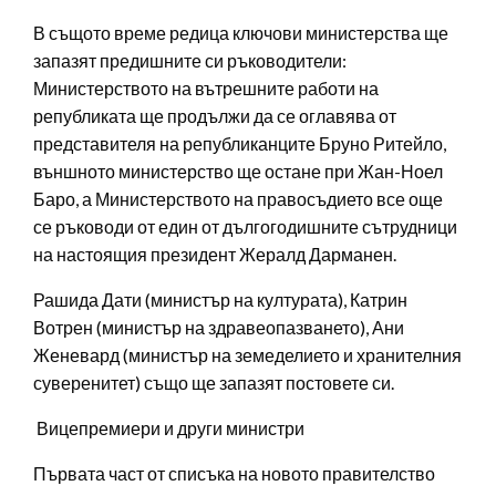
В същото време редица ключови министерства ще
запазят предишните си ръководители:
Министерството на вътрешните работи на
републиката ще продължи да се оглавява от
представителя на републиканците Бруно Ритейло,
външното министерство ще остане при Жан-Ноел
Баро, а Министерството на правосъдието все още
се ръководи от един от дългогодишните сътрудници
на настоящия президент Жералд Дарманен.
Рашида Дати (министър на културата), Катрин
Вотрен (министър на здравеопазването), Ани
Женевард (министър на земеделието и хранителния
суверенитет) също ще запазят постовете си.
Вицепремиери и други министри
Първата част от списъка на новото правителство