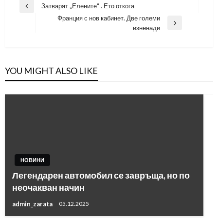
Навигация
Затварят „Елените“ . Ето откога
Previous
Франция с нов кабинет. Две големи
Post
Next
изненади
Post
YOU MIGHT ALSO LIKE
НОВИНИ
Легендарен автомобил се завръща, но по
неочакван начин
admin_zarata
05.12.2025