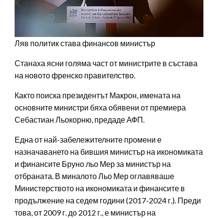
Ляв политик става финансов министър
Станаха ясни голяма част от министрите в състава
на новото френско правителство.
Както поиска президентът Макрон, имената на
основните министри бяха обявени от премиера
Себастиан Льокорню, предаде АФП.
Една от най-забележителните промени е
назначаването на бившия министър на икономиката
и финансите Бруно льо Мер за министър на
отбраната. В миналото Льо Мер оглавяваше
Министерството на икономиката и финансите в
продължение на седем години (2017-2024 г.). Преди
това, от 2009 г. до 2012 г., е министър на