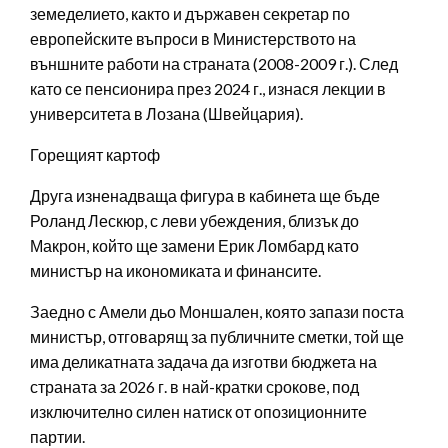
земеделието, както и държавен секретар по
европейските въпроси в Министерството на
външните работи на страната (2008-2009 г.). След
като се пенсионира през 2024 г., изнася лекции в
университета в Лозана (Швейцария).
Горещият картоф
Друга изненадваща фигура в кабинета ще бъде
Роланд Лескюр, с леви убеждения, близък до
Макрон, който ще замени Ерик Ломбард като
министър на икономиката и финансите.
Заедно с Амели дьо Моншален, която запази поста
министър, отговарящ за публичните сметки, той ще
има деликатната задача да изготви бюджета на
страната за 2026 г. в най-кратки срокове, под
изключително силен натиск от опозиционните
партии.