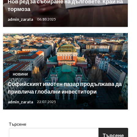
Нов ред за събиране на дълговете. Край на
тормоза
admin_zarata
06.10.2025
НОВИНИ
Софийският имотен пазар продължава да
привлича глобални инвеститори
admin_zarata
22.07.2025
Търсене
Търсене