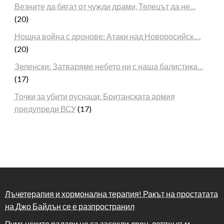
Везните да бягат от чужди драми, Телецът да не…
(20)
Нощна война с дронове: Атаки над Новоросийск,…
(20)
Зеленски: Затваряме небето ни с наша балистика…
(17)
Точки за убити руснаци: Британската армия
предупреди ВСУ
(17)
Лъчетерапия и хормонална терапия! Ракът на простатата
на Джо Байдън се е разпространил
Румънските радари не са засекли дрон, летящ към