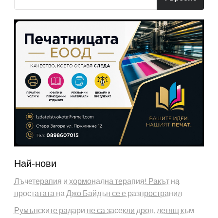
Най-нови
Лъчетерапия и хормонална терапия! Ракът на
простатата на Джо Байдън се е разпространил
Румънските радари не са засекли дрон, летящ към