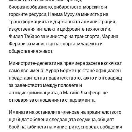
биоразнообразието, рибарството, морските и
горските ресурси, Наима Муху за министър на
трансформацията и държавната администрация,
изкуствения интелект и цифровите технологии,
Филип Табаро за министър на транспорта, Марина
Ферари за министър на спорта, младежта и
обществения живот.
Министрите-делегати на премиера засега включват
само две имена: Аурор Берже ще стане официален
представител на правителството, както и отговарящ
за равенството между половете и
антидискриминацията, а Матийо Льофевр ще
отговаря за отношенията с парламента.
Имената на останалите членове на правителството
ще бъдат обявени следващата седмица, общият
брой на кабинета на министрите, според съобщения