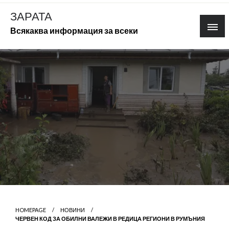
Skip
ЗАРАТА
to
Всякаква информация за всеки
content
HOMEPAGE
НОВИНИ
ЧЕРВЕН КОД ЗА ОБИЛНИ ВАЛЕЖИ В РЕДИЦА РЕГИОНИ В РУМЪНИЯ