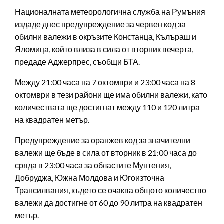
Националната метеорологична служба на Румъния
издаде днес предупреждение за червен код за
обилни валежи в окръзите Констанца, Кълъраш и
Яломица, който влиза в сила от вторник вечерта,
предаде Аджерпрес, съобщи БТА.
Между 21:00 часа на 7 октомври и 23:00 часа на 8
октомври в тези райони ще има обилни валежи, като
количествата ще достигнат между 110 и 120 литра
на квадратен метър.
Предупреждение за оранжев код за значителни
валежи ще бъде в сила от вторник в 21:00 часа до
сряда в 23:00 часа за областите Мунтения,
Добруджа, Южна Молдова и Югоизточна
Трансилвания, където се очаква общото количество
валежи да достигне от 60 до 90 литра на квадратен
метър.