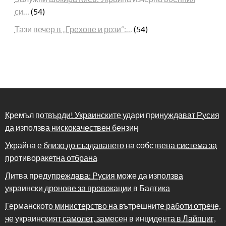
си…
(54)
Тази вечер в „Грехове и рози“:…
(54)
Кремъл потвърди! Украинските удари принуждават Русия
да използва нискокачествен бензин
Украйна е близо до създаването на собствена система за
противоракетна отбрана
Литва предупреждава: Русия може да използва
украински дронове за провокации в Балтика
Германското министерство на вътрешните работи отрече,
че украинският самолет, замесен в инцидента в Лайпциг,