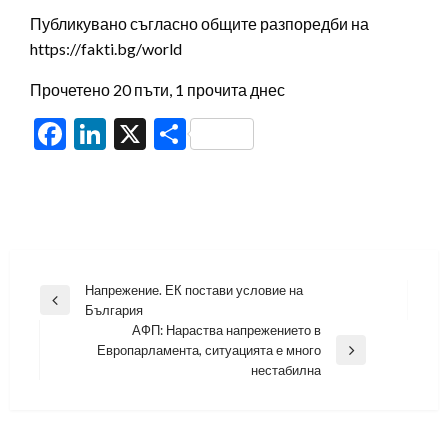
Публикувано съгласно общите разпоредби на
https://fakti.bg/world
Прочетено 20 пъти, 1 прочита днес
Facebook
LinkedIn
X
Share
Навигация
Напрежение. ЕК постави условие на
Previous
България
Post
АФП: Нараства напрежението в
Европарламента, ситуацията е много
Next
нестабилна
Post