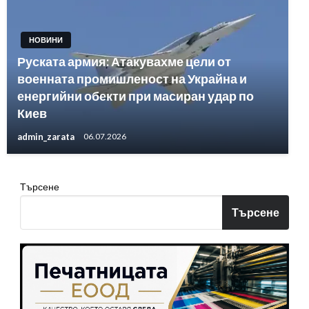
НОВИНИ
Руската армия: Атакувахме цели от
военната промишленост на Украйна и
енергийни обекти при масиран удар по
Киев
admin_zarata
06.07.2026
Търсене
Търсене