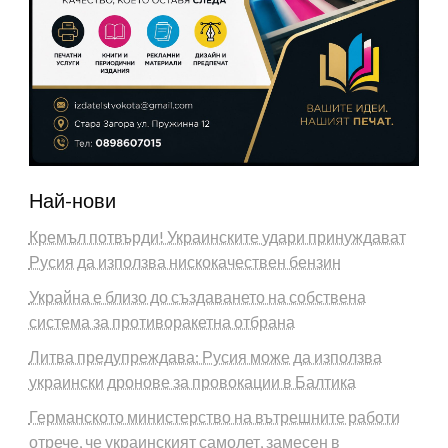
Най-нови
Кремъл потвърди! Украинските удари принуждават
Русия да използва нискокачествен бензин
Украйна е близо до създаването на собствена
система за противоракетна отбрана
Литва предупреждава: Русия може да използва
украински дронове за провокации в Балтика
Германското министерство на вътрешните работи
отрече, че украинският самолет, замесен в