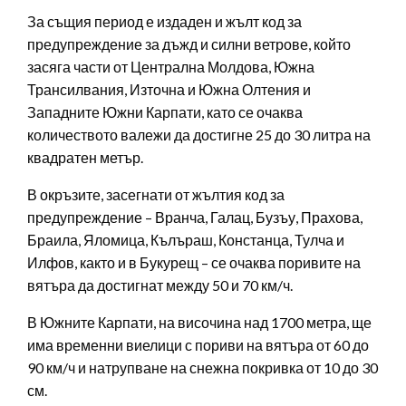
За същия период е издаден и жълт код за
предупреждение за дъжд и силни ветрове, който
засяга части от Централна Молдова, Южна
Трансилвания, Източна и Южна Олтения и
Западните Южни Карпати, като се очаква
количеството валежи да достигне 25 до 30 литра на
квадратен метър.
В окръзите, засегнати от жълтия код за
предупреждение – Вранча, Галац, Бузъу, Прахова,
Браила, Яломица, Кълъраш, Констанца, Тулча и
Илфов, както и в Букурещ – се очаква поривите на
вятъра да достигнат между 50 и 70 км/ч.
В Южните Карпати, на височина над 1700 метра, ще
има временни виелици с пориви на вятъра от 60 до
90 км/ч и натрупване на снежна покривка от 10 до 30
см.