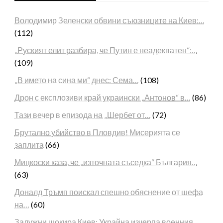
Володимир Зеленски обвини съюзниците на Киев:…
(112)
„Руският елит разбира, че Путин е неадекватен“:…
(109)
„В името на сина ми“ днес: Сема…
(108)
Дрон с експлозиви край украински „Антонов“ в…
(86)
Тази вечер в епизода на „Шербет от…
(72)
Брутално убийство в Пловдив! Мисерията се
заплита
(66)
Мицкоски каза, че „източната съседка“ България…
(63)
Доналд Тръмп поискал спешно обяснение от шефа
на…
(60)
Залужни шокира Киев: Украйна изчерпа военния