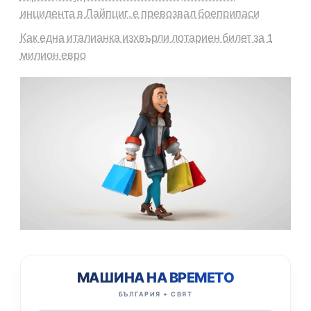
инцидента в Лайпциг, е превозвал боеприпаси
Как една италианка изхвърли лотариен билет за 1
милион евро
МАШИНА НА ВРЕМЕТО
БЪЛГАРИЯ + СВЯТ