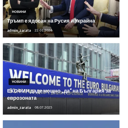
НОВИНИ
Тръмп е ядосан на Русия и Украйна
admin_zarata
22.01.2026
НОВИНИ
ЕКОФИН даде мощно „да“ на България за
еврозоната
admin_zarata
08.07.2025