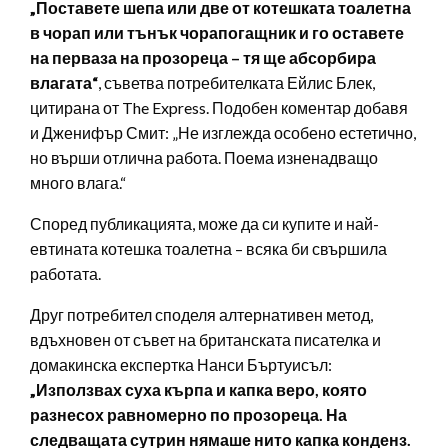
„Поставете шепа или две от котешката тоалетна
в чорап или тънък чорапогащник и го оставете
на перваза на прозореца – тя ще абсорбира
влагата“
, съветва потребителката Ейлис Блек,
цитирана от The Express. Подобен коментар добавя
и Дженифър Смит: „Не изглежда особено естетично,
но върши отлична работа. Поема изненадващо
много влага.“
Според публикацията, може да си купите и най-
евтината котешка тоалетна – всяка би свършила
работата.
Друг потребител споделя алтернативен метод,
вдъхновен от съвет на британската писателка и
домакинска експертка Нанси Бъртуисъл:
„Използвах суха кърпа и капка веро, която
разнесох равномерно по прозореца. На
следващата сутрин нямаше нито капка конденз.