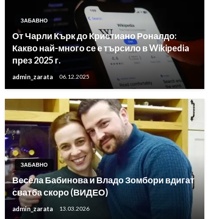
ЗАБАВНО
От Чарли Кърк до Кристиано Роналдо:
Какво най-много се е търсило в Wikipedia
през 2025 г.
admin_zarata
06.12.2025
ЗАБАВНО
Весела Бабинова и Владо Зомбори вдигат
сватба скоро (ВИДЕО)
admin_zarata
13.03.2026