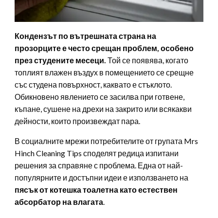
Кондензът по вътрешната страна на
прозорците е често срещан проблем, особено
през студените месеци.
Той се появява, когато
топлият влажен въздух в помещението се срещне
със студена повърхност, каквато е стъклото.
Обикновено явлението се засилва при готвене,
къпане, сушене на дрехи на закрито или всякакви
дейности, които произвеждат пара.
В социалните мрежи потребителите от групата Mrs
Hinch Cleaning Tips споделят редица изпитани
решения за справяне с проблема. Една от най-
популярните и достъпни идеи е използването на
пясък от
котешка тоалетна като естествен
абсорбатор на влагата
.