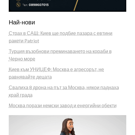
Най-нови
Страх в САЩ: Киев ще подбие пазара с евтини
ракети Patriot
Турция възобнови преминаването на кораби в
Черно море
Киев към УНИЦЕФ: Москва е агресорът, не
равнявайте децата
Свалиха 8 дрона на път за Москва, някои паднаха
край града
Москва порази немски завод и енергийни обекти