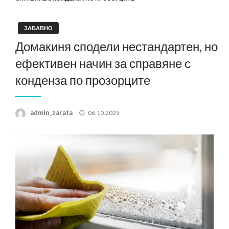
ЗАБАВНО
Домакиня сподели нестандартен, но
ефективен начин за справяне с
конденза по прозорците
Posted
admin_zarata
06.10.2025
on