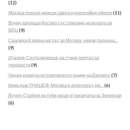
(12)
Москва порази немски завод и енергийни обекти
(11)
Вучич заплаши Косово със спиране на водата за
ВЕЦ
(9)
Свалиха 8 дрона на път за Москва, някои паднаха…
(9)
Италия: Сеута можеше да стане портал за
терористи
(9)
Чехия издигна историческото знаме на Беларус
(7)
Киев към УНИЦЕФ: Москва е агресорът, не…
(6)
Вучич: Сърбия не губи нищо от визитата на Зеленски
(6)