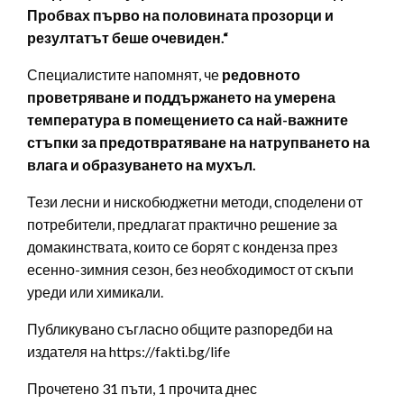
Пробвах първо на половината прозорци и
резултатът беше очевиден.“
Специалистите напомнят, че
редовното
проветряване и поддържането на умерена
температура в помещението са най-важните
стъпки за предотвратяване на натрупването на
влага и образуването на мухъл.
Тези лесни и нискобюджетни методи, споделени от
потребители, предлагат практично решение за
домакинствата, които се борят с конденза през
есенно-зимния сезон, без необходимост от скъпи
уреди или химикали.
Публикувано съгласно общите разпоредби на
издателя на https://fakti.bg/life
Прочетено 31 пъти, 1 прочита днес