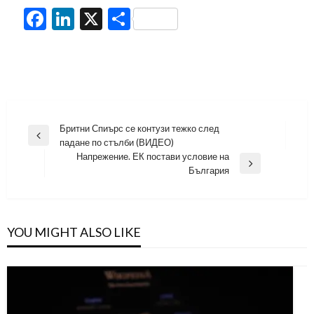
Facebook
LinkedIn
X
Share
Навигация
Бритни Спиърс се контузи тежко след
Previous
падане по стълби (ВИДЕО)
Post
Напрежение. ЕК постави условие на
Next
България
Post
YOU MIGHT ALSO LIKE