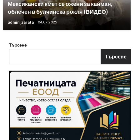
Мексикански кмет се ожени за кайман,
облечен в булчинска рокля (ВИДЕО)
admin_zarata
04.07.2025
Търсене
Търсене