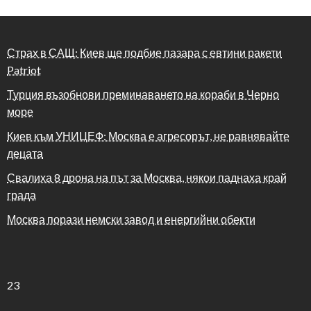
Страх в САЩ: Киев ще подбие пазара с евтини ракети
Patriot
Турция възобнови преминаването на кораби в Черно
море
Киев към УНИЦЕФ: Москва е агресорът, не равнявайте
децата
Свалиха 8 дрона на път за Москва, някои паднаха край
града
Москва порази немски завод и енергийни обекти
23