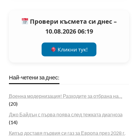
Провери късмета си днес –
10.08.2026 06:19
Кликни тук!
Най-четени за днес:
Военна модернизация! Разходите за отбрана на…
(20)
Джо Байдън с първа поява след тежката диагноза
(14)
Кипър доставя първия си газ за Европа през 2028 г.