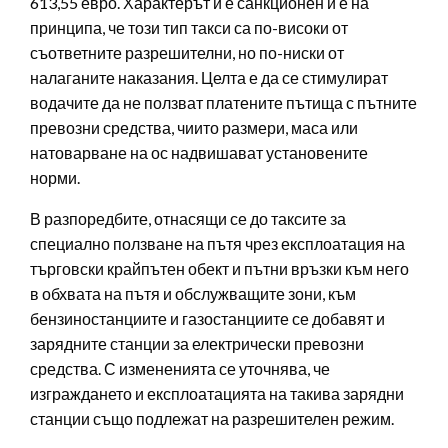
613,55 евро. Характерът й е санкционен и е на
принципа, че този тип такси са по-високи от
съответните разрешителни, но по-ниски от
налаганите наказания. Целта е да се стимулират
водачите да не ползват платените пътища с пътните
превозни средства, чиито размери, маса или
натоварване на ос надвишават установените
норми.
В разпоредбите, отнасящи се до таксите за
специално ползване на пътя чрез експлоатация на
търговски крайпътен обект и пътни връзки към него
в обхвата на пътя и обслужващите зони, към
бензиностанциите и газостанциите се добавят и
зарядните станции за електрически превозни
средства. С измененията се уточнява, че
изграждането и експлоатацията на такива зарядни
станции също подлежат на разрешителен режим.