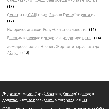
След натиск от САЩ: Киев обеща мир за петрола в…
(18)
Сенатът на САЩ прие „Закона Греъм“ за санкции…
(17)
Исторически завой: Колумбия с нов лидер и…
(16)
В нея има авокадо и ягоди. И е хидратиращата…
(14)
Земетресението в Япония: Жертвите нараснаха до
39 души
(13)
Дядката от мема „Скрий болката, Харолд“ поведе в
допитванията за президент на Унгария ВИДЕО
САЩ подготвят почвата за евентуална агресия към Куба