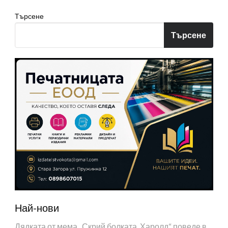
Търсене
Търсене
Най-нови
Дядката от мема „Скрий болката, Харолд“ поведе в