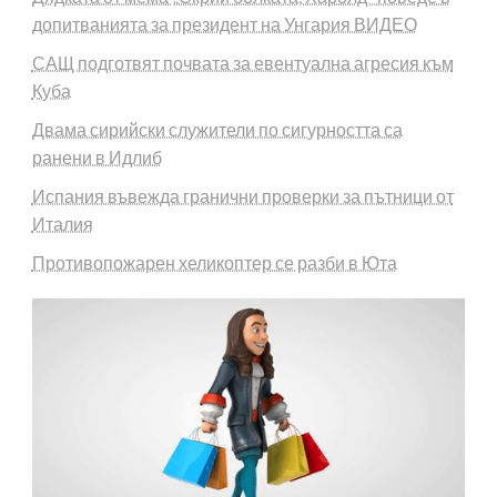
допитванията за президент на Унгария ВИДЕО
САЩ подготвят почвата за евентуална агресия към
Куба
Двама сирийски служители по сигурността са
ранени в Идлиб
Испания въвежда гранични проверки за пътници от
Италия
Противопожарен хеликоптер се разби в Юта