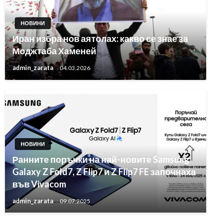
НОВИНИ
Иран избра нов аятолах: какво се знае за
Моджтаба Хаменей
admin_zarata
04.03.2026
НОВИНИ
Ранните поръчки на най-новите Samsung
Galaxy Z Fold7, Z Flip7 и Z Flip7 FE започнаха
във Vivacom
admin_zarata
09.07.2025