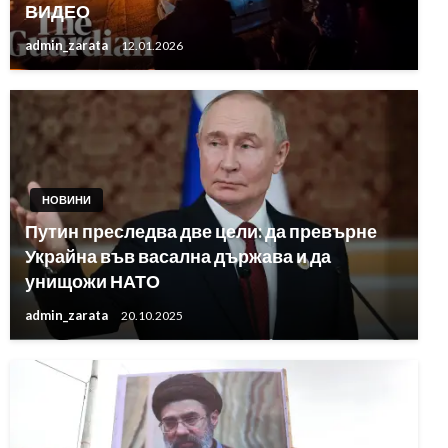
ВИДЕО
admin_zarata
12.01.2026
НОВИНИ
Путин преследва две цели: да превърне
Украйна във васална държава и да
унищожи НАТО
admin_zarata
20.10.2025