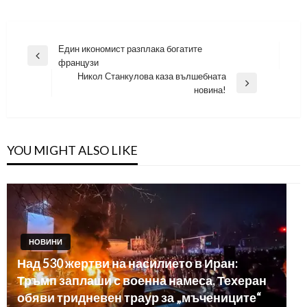
Навигация
Един икономист разплака богатите
Previous
французи
Post
Никол Станкулова каза вълшебната
Next
новина!
Post
YOU MIGHT ALSO LIKE
НОВИНИ
Над 530 жертви на насилието в Иран:
Тръмп заплаши с военна намеса, Техеран
обяви тридневен траур за „мъчениците“