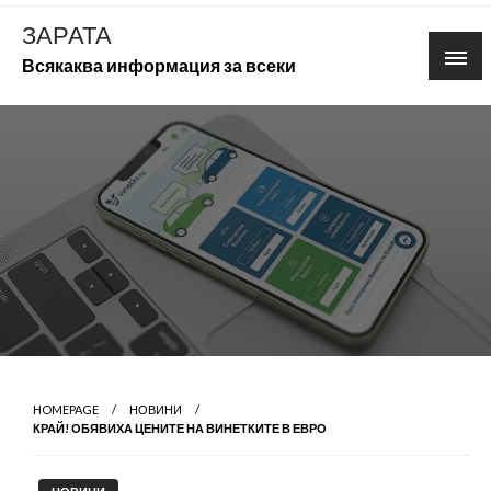
Skip
ЗАРАТА
to
Всякаква информация за всеки
content
HOMEPAGE
НОВИНИ
КРАЙ! ОБЯВИХА ЦЕНИТЕ НА ВИНЕТКИТЕ В ЕВРО