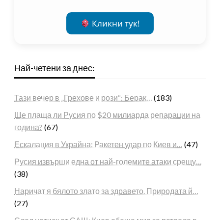
Кликни тук!
Най-четени за днес:
Тази вечер в „Грехове и рози“: Берак…
(183)
Ще плаща ли Русия по $20 милиарда репарации на
година?
(67)
Ескалация в Украйна: Ракетен удар по Киев и…
(47)
Русия извърши една от най-големите атаки срещу…
(38)
Наричат я бялото злато за здравето. Природата й…
(27)