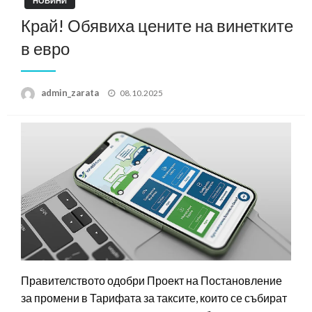
НОВИНИ
Край! Обявиха цените на винетките
в евро
Posted
admin_zarata
08.10.2025
on
Правителството одобри Проект на Постановление
за промени в Тарифата за таксите, които се събират