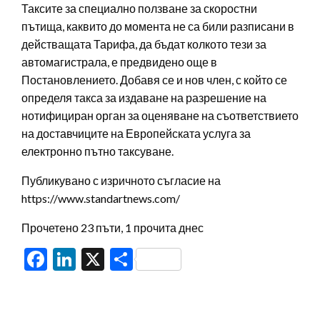
Таксите за специално ползване за скоростни
пътища, каквито до момента не са били разписани в
действащата Тарифа, да бъдат колкото тези за
автомагистрала, е предвидено още в
Постановлението. Добавя се и нов член, с който се
определя такса за издаване на разрешение на
нотифициран орган за оценяване на съответствието
на доставчиците на Европейската услуга за
електронно пътно таксуване.
Публикувано с изричното съгласие на
https://www.standartnews.com/
Прочетено 23 пъти, 1 прочита днес
Facebook
LinkedIn
X
Share