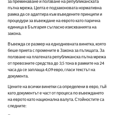
за преминаване и ползване на републиканската
пътна мрежа. Целта е подзаконовата нормативна
рамка да се адаптира към въведените принципи и
процедури за въвеждане на еврото като парична
единица в България съгласно изискванията на
закона.
Въвежда се размер на еднодневната винетка, която
беше приета с промените в Закона за пътищата. За
ползване на платената републиканска пътна мрежа
от превозните средства до 3,5 тона в рамките на 24
часа да се заплаща 4,09 евро, гласи текстът на
документа.
Цените на всички винетки са определени в евро, тъй
като документът е част от процеса по въвеждането
на еврото като национална валута. Стойностите са
следните: