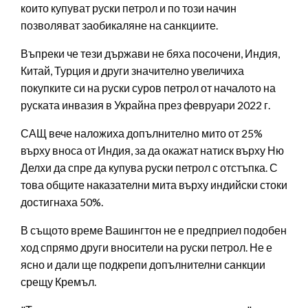
които купуват руски петрол и по този начин
позволяват заобикаляне на санкциите.
Въпреки че тези държави не бяха посочени, Индия,
Китай, Турция и други значително увеличиха
покупките си на руски суров петрол от началото на
руската инвазия в Украйна през февруари 2022 г.
САЩ вече наложиха допълнително мито от 25%
върху вноса от Индия, за да окажат натиск върху Ню
Делхи да спре да купува руски петрол с отстъпка. С
това общите наказателни мита върху индийски стоки
достигнаха 50%.
В същото време Вашингтон не е предприел подобен
ход спрямо други вносители на руски петрол. Не е
ясно и дали ще подкрепи допълнителни санкции
срещу Кремъл.