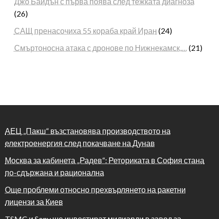
Джо Байдън с първа поява след тежката диагноза
(26)
САЩ пренасочиха 55 кораба край Иран
(24)
Смъртоносна атака с дронове по Нижнекамск,…
(21)
АЕЦ „Пакш“ възстановява производството на
електроенергия след покачване на Дунав
Москва за кабинета „Радев“: Реториката в София стана
по-сдържана и рационална
Още проблеми относно прехвърлянето на ракетни
лицензи за Киев
TSMC и Sony ще инвестират милиарди в завод за