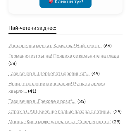
Кликни тук!
Най-четени за днес:
Извънредни мерки в Камчатка! Най-тежко…
(66)
Германия изтръпна! Появиха се камъните на глада
(58)
Тази вечер в „Шербет от боровинки“:…
(49)
Нови технологии и иновации! Руската армия
хвърля…
(41)
Тази вечер в „Грехове и рози“:…
(35)
Страх в САЩ: Киев ще подбие пазара с евтини…
(29)
Москва: Киев може да плати за „Северен поток“
(29)