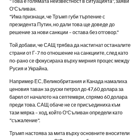
"Това е голямата неизвестност в ситуацията", заяви
О'Съливан.
"Има признаци, че Тръмп губи търпение с
президента Путин, но дали това ще доведе до
решение за нови санкции – остава без отговор."
Той добави, че САЩ трябва да настигнат останалите
страни от Г-7 по отношение на санкциите, след като
по-рано се фокусираха върху мирния процес между
Русия и Украйна.
Например ЕС, Великобритания и Канада намалиха
ценовия таван за руски петрол до 47,60 долара за
барел от началото на септември, спрямо 60 долара
преди това. САЩ обаче не се присъединиха към
тази мярка – ход, който О'Съливан определи като
"съжаление".
Тръмп настоява за мита върху основните вносители