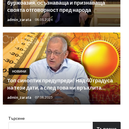
буржоазия, осъзнаваща и признаваща
своята отговорност пред народа
admin_zarata
08.01.2026
НОВИНИ
Топ синоптик предупреди! Над 40 градуса
на тези дати, а след това ни връхлита…
admin_zarata
07.08.2025
Търсене
Търсене