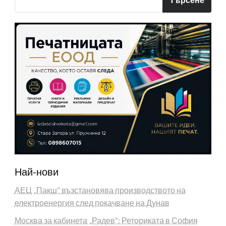
Най-нови
АЕЦ „Пакш“ възстановява производството на
електроенергия след покачване на Дунав
Москва за кабинета „Радев“: Реториката в София