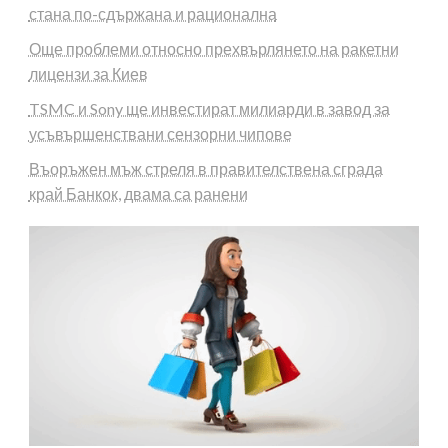
стана по-сдържана и рационална
Още проблеми относно прехвърлянето на ракетни
лицензи за Киев
TSMC и Sony ще инвестират милиарди в завод за
усъвършенствани сензорни чипове
Въоръжен мъж стреля в правителствена сграда
край Банкок, двама са ранени