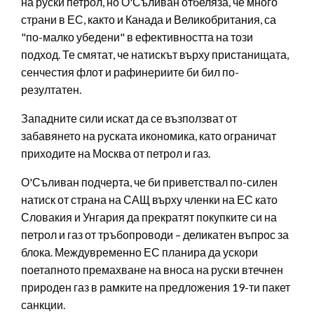
на руски петрол, но О'Съливан отбеляза, че много
страни в ЕС, както и Канада и Великобритания, са
"по-малко убедени" в ефективността на този
подход. Те смятат, че натискът върху пристанищата,
сенчестия флот и рафинериите би бил по-
резултатен.
Западните сили искат да се възползват от
забавянето на руската икономика, като ограничат
приходите на Москва от петрол и газ.
О'Съливан подчерта, че би приветствал по-силен
натиск от страна на САЩ върху членки на ЕС като
Словакия и Унгария да прекратят покупките си на
петрол и газ от тръбопроводи – деликатен въпрос за
блока. Междувременно ЕС планира да ускори
поетапното премахване на вноса на руски втечнен
природен газ в рамките на предложения 19-ти пакет
санкции.