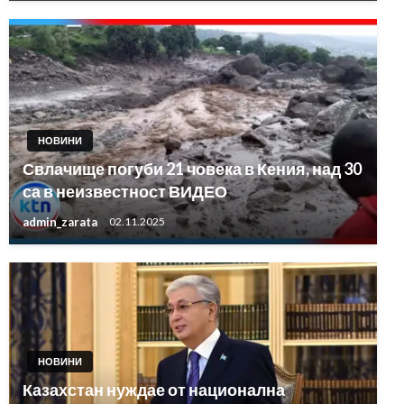
НОВИНИ
Свлачище погуби 21 човека в Кения, над 30
са в неизвестност ВИДЕО
admin_zarata
02.11.2025
НОВИНИ
Казахстан нуждае от национална