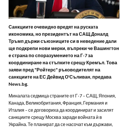
Санкциите очевидно вредят на руската
икономика, но президентът на САЩ Доналд
Тръмп държи съюзниците си в неведение дали
ще подкрепи нови мерки, въпреки че Вашингтон
е страна по споразумението на Г-7 за
координиране на стъпките срещу Кремъл. Това
заяви пред "Ройтерс" ръководителят на
санкциите на ЕС Дейвид О'Съливан, предава
News.bg.
Миналата седмица страните от Г-7 – САЩ, Япония,
Канада, Великобритания, Франция, Германия и
Италия – се договориха да координират и засилят
санкциите срещу Москва заради войната ѝ в
Украйна. Те планират да се насочат към държави,