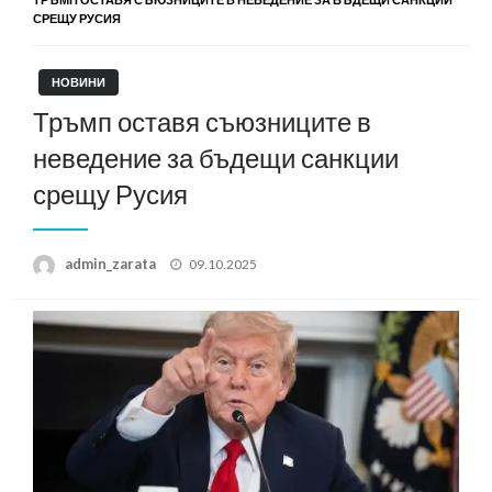
СРЕЩУ РУСИЯ
НОВИНИ
Тръмп оставя съюзниците в
неведение за бъдещи санкции
срещу Русия
Posted
admin_zarata
09.10.2025
on