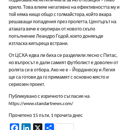
крило. Това влияе негативно на ефективността му и
той няма нищо общо с голмайстора, който вкара
решаващи попадения през пролетта. Центърът на
атаката вече е окупиран от новото скъпо
попълнение Леандро Годой, което донякъде
изтласка кипъреца встрани.
От ЦСКА едва ли биха се разделили лесно с Питас,
но въпросът е дали самият футболист е доволен от
ролята си в отбора. Ако не е – Йорданеску и Легия
ще са готови да го примамят с основно място и
сериозен проект.
Публикувано с изричното съгласие на
https://www.standartnews.com/
Прочетено 15 пъти, 1 прочита днес
Facebook
LinkedIn
X
Share