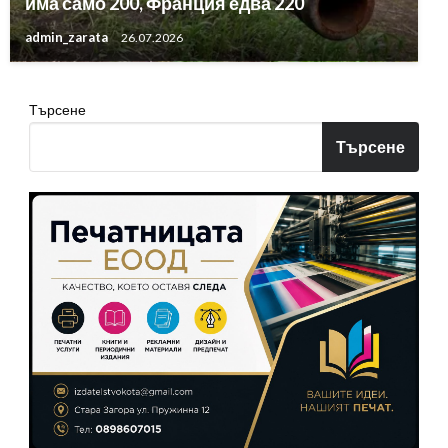
има само 200, Франция едва 220
admin_zarata
26.07.2026
Търсене
Търсене