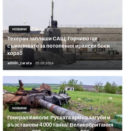
НОВИНИ
Техеран заплаши САЩ: Горчиво ще
съжалявате за потопения ирански боен
кораб
admin_zarata
05.03.2026
НОВИНИ
Генерал Каволи: Руската армия загуби и
възстанови 4 000 танка! Великобритания