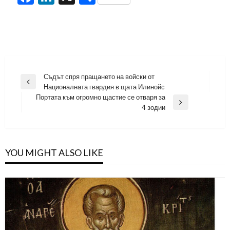
Навигация
Съдът спря пращането на войски от
Previous
Националната гвардия в щата Илинойс
Post
Портата към огромно щастие се отваря за
Next
4 зодии
Post
YOU MIGHT ALSO LIKE