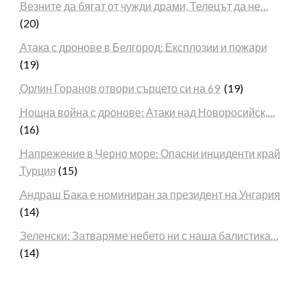
Везните да бягат от чужди драми, Телецът да не…
(20)
Атака с дронове в Белгород: Експлозии и пожари
(19)
Орлин Горанов отвори сърцето си на 69
(19)
Нощна война с дронове: Атаки над Новоросийск,…
(16)
Напрежение в Черно море: Опасни инциденти край
Турция
(15)
Андраш Бака е номиниран за президент на Унгария
(14)
Зеленски: Затваряме небето ни с наша балистика…
(14)