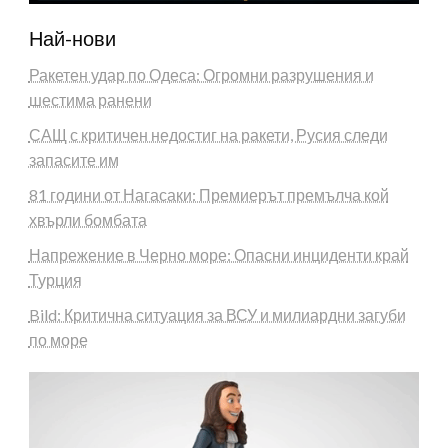
Най-нови
Ракетен удар по Одеса: Огромни разрушения и
шестима ранени
САЩ с критичен недостиг на ракети, Русия следи
запасите им
81 години от Нагасаки: Премиерът премълча кой
хвърли бомбата
Напрежение в Черно море: Опасни инциденти край
Турция
Bild: Критична ситуация за ВСУ и милиардни загуби
по море