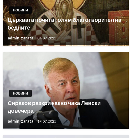
НОВИНИ
Църквата почита голям благотворител на
бедните
admin_zarata
04.07.2025
НОВИНИ
Сираков разкри какво чака Левски
довечера
admin_zarata
17.07.2025