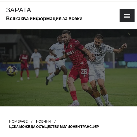
Skip
ЗАРАТА
to
Всякаква информация за всеки
content
HOMEPAGE
НОВИНИ
ЦСКА МОЖЕ ДА ОСЪЩЕСТВИ МИЛИОНЕН ТРАНСФЕР