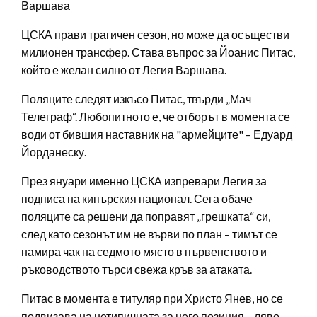
Варшава
ЦСКА прави трагичен сезон, но може да осъществи
милионен трансфер. Става въпрос за Йоанис Питас,
който е желан силно от Легия Варшава.
Поляците следят изкъсо Питас, твърди „Мач
Телеграф“. Любопитното е, че отборът в момента се
води от бившия наставник на "армейците" – Едуард
Йорданеску.
През януари именно ЦСКА изпревари Легия за
подписа на кипърския национал. Сега обаче
поляците са решени да поправят „грешката“ си,
след като сезонът им не върви по план – тимът се
намира чак на седмото място в първенството и
ръководството търси свежа кръв за атаката.
Питас в момента е титуляр при Христо Янев, но се
подвизава на нетипичната за него позиция – ляво