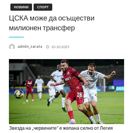
НОВИНИ
СПОРТ
ЦСКА може да осъществи
милионен трансфер
Posted
admin_zarata
10.10.2025
on
Звезда на „червените“ е желана силно от Легия