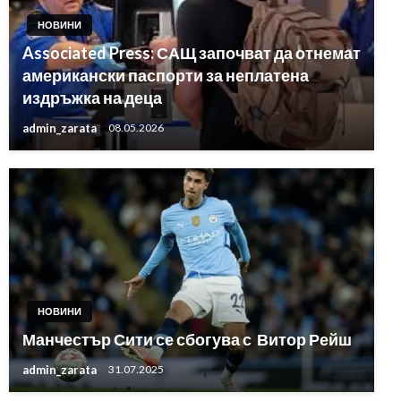
НОВИНИ
Associated Press: САЩ започват да отнемат
американски паспорти за неплатена
издръжка на деца
admin_zarata
08.05.2026
НОВИНИ
Манчестър Сити се сбогува с Витор Рейш
admin_zarata
31.07.2025