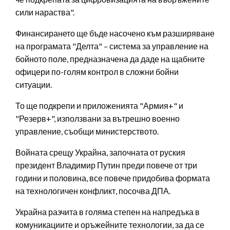
сили нараства".
Финансирането ще бъде насочено към разширяване
на програмата "Делта" – система за управление на
бойното поле, предназначена да даде на щабните
офицери по-голям контрол в сложни бойни
ситуации.
То ще подкрепи и приложенията "Армия+" и
"Резерв+", използвани за вътрешно военно
управление, съобщи министерството.
Войната срещу Украйна, започната от руския
президент Владимир Путин преди повече от три
години и половина, все повече придобива формата
на технологичен конфликт, посочва ДПА.
Украйна разчита в голяма степен на напредъка в
комуникациите и оръжейните технологии, за да се