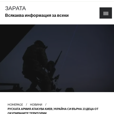
Skip
ЗАРАТА
to
Всякаква информация за всеки
content
HOMEPAGE
НОВИНИ
РУСКАТА АРМИЯ АТАКУВА КИЕВ, УКРАЙНА СИ ВЪРНА 23 ДЕЦА ОТ
ОКУПИРАНИТЕ ТЕРИТОРИИ