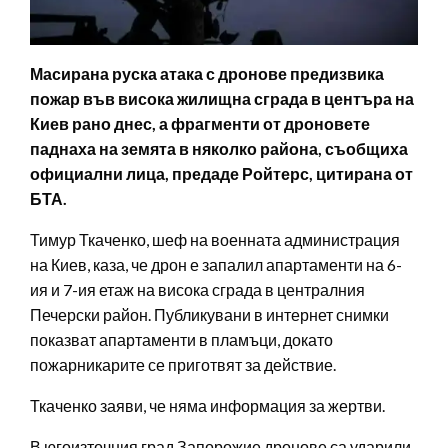
Масирана руска атака с дронове предизвика
пожар във висока жилищна сграда в центъра на
Киев рано днес, а фрагменти от дроновете
паднаха на земята в няколко района, съобщиха
официални лица, предаде Ройтерс, цитирана от
БТА.
Тимур Ткаченко, шеф на военната администрация
на Киев, каза, че дрон е запалил апартаменти на 6-
ия и 7-ия етаж на висока сграда в централния
Печерски район. Публикувани в интернет снимки
показват апартаменти в пламъци, докато
пожарникарите се приготвят за действие.
Ткаченко заяви, че няма информация за жертви.
В югоизточния град Запорожие дронове са ударили