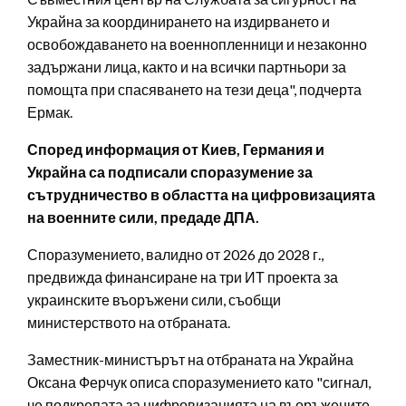
Украйна за координирането на издирването и
освобождаването на военнопленници и незаконно
задържани лица, както и на всички партньори за
помощта при спасяването на тези деца", подчерта
Ермак.
Според информация от Киев, Германия и
Украйна са подписали споразумение за
сътрудничество в областта на цифровизацията
на военните сили, предаде ДПА.
Споразумението, валидно от 2026 до 2028 г.,
предвижда финансиране на три ИТ проекта за
украинските въоръжени сили, съобщи
министерството на отбраната.
Заместник-министърът на отбраната на Украйна
Оксана Ферчук описа споразумението като "сигнал,
че подкрепата за цифровизацията на въоръжените