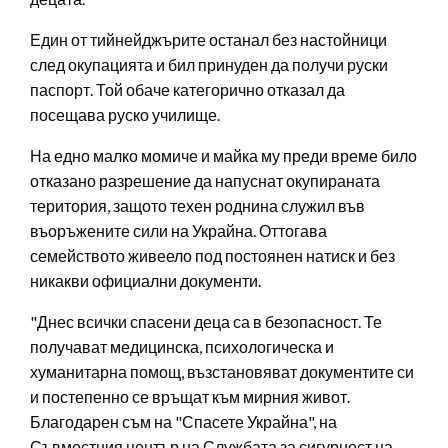
Един от тийнейджърите останал без настойници
след окупацията и бил принуден да получи руски
паспорт. Той обаче категорично отказал да
посещава руско училище.
На едно малко момиче и майка му преди време било
отказано разрешение да напуснат окупираната
територия, защото техен роднина служил във
въоръжените сили на Украйна. Оттогава
семейството живеело под постоянен натиск и без
никакви официални документи.
"Днес всички спасени деца са в безопасност. Те
получават медицинска, психологическа и
хуманитарна помощ, възстановяват документите си
и постепенно се връщат към мирния живот.
Благодарен съм на "Спасете Украйна", на
Съвместния център на Службата за сигурност на