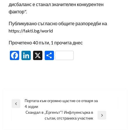
дисбаланс е станал значителен конкурентен
фактор".
Публикувано съгласно общите разпоредби на
https://fakti.bg/world
Прочетено 40 пъти, 1 прочита днес
Facebook
LinkedIn
X
Share
Навигация
Портата към огромно щастие се отваря за
Previous
4 зодии
Post
Скандал в „Ергенът“! Инфлуенсърка в
Next
сълзи, отстраниха участник
Post