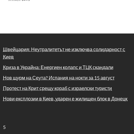
Швейцария: Неутралитетът не изключва солидарност с
Киев
Криза в Украйна: Енергиен колапс и ТЦК скандали
Нов щурм на Сеута? Испания на нокти за 15 август
Протест на Крит срещу кораб с израелски туристи
Нови експлозии в Киев, ударен е жилищен блок в Донецк
5