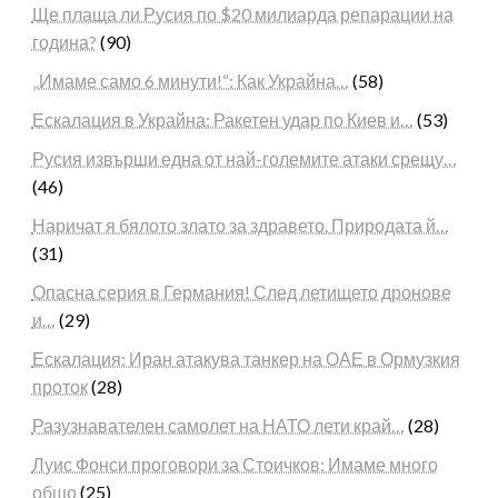
Ще плаща ли Русия по $20 милиарда репарации на
година?
(90)
„Имаме само 6 минути!“: Как Украйна…
(58)
Ескалация в Украйна: Ракетен удар по Киев и…
(53)
Русия извърши една от най-големите атаки срещу…
(46)
Наричат я бялото злато за здравето. Природата й…
(31)
Опасна серия в Германия! След летището дронове
и…
(29)
Ескалация: Иран атакува танкер на ОАЕ в Ормузкия
проток
(28)
Разузнавателен самолет на НАТО лети край…
(28)
Луис Фонси проговори за Стоичков: Имаме много
общо
(25)