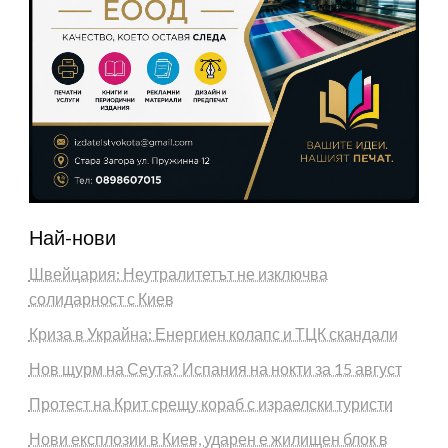
Най-нови
Швейцария: Неутралитетът не изключва
солидарност с Киев
Криза в Украйна: Енергиен колапс и ТЦК скандали
Нов щурм на Сеута? Испания на нокти за 15 август
Протест на Крит срещу кораб с израелски туристи
Нови експлозии в Киев, ударен е жилищен блок в