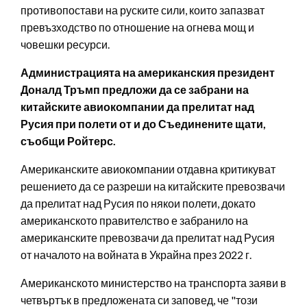
противопостави на руските сили, които запазват
превъзходство по отношение на огнева мощ и
човешки ресурси.
Администрацията на американския президент
Доналд Тръмп предложи да се забрани на
китайските авиокомпании да прелитат над
Русия при полети от и до Съединените щати,
съобщи Ройтерс.
Американските авиокомпании отдавна критикуват
решението да се разреши на китайските превозвачи
да прелитат над Русия по някои полети, докато
американското правителство е забранило на
американските превозвачи да прелитат над Русия
от началото на войната в Украйна през 2022 г.
Американското министерство на транспорта заяви в
четвъртък в предложената си заповед, че "този