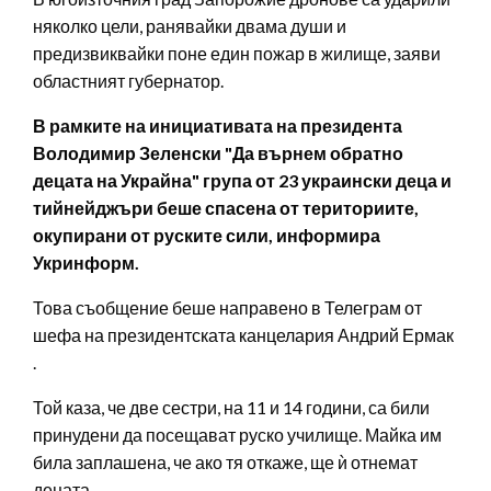
няколко цели, ранявайки двама души и
предизвиквайки поне един пожар в жилище, заяви
областният губернатор.
В рамките на инициативата на президента
Володимир Зеленски "Да върнем обратно
децата на Украйна" група от 23 украински деца и
тийнейджъри беше спасена от териториите,
окупирани от руските сили, информира
Укринформ.
Това съобщение беше направено в Телеграм от
шефа на президентската канцелария Андрий Ермак
.
Той каза, че две сестри, на 11 и 14 години, са били
принудени да посещават руско училище. Майка им
била заплашена, че ако тя откаже, ще ѝ отнемат
децата.