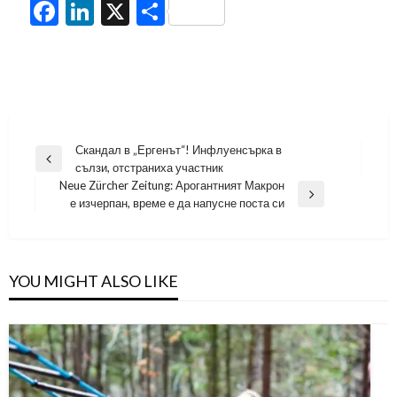
Facebook
LinkedIn
X
Share
Навигация
Скандал в „Ергенът“! Инфлуенсърка в
Previous
сълзи, отстраниха участник
Post
Neue Zürcher Zeitung: Арогантният Макрон
Next
е изчерпан, време е да напусне поста си
Post
YOU MIGHT ALSO LIKE