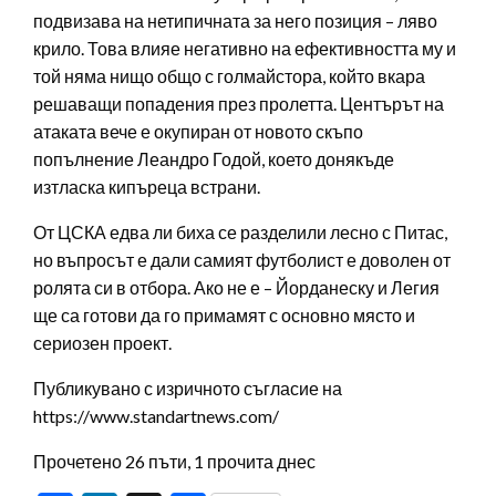
подвизава на нетипичната за него позиция – ляво
крило. Това влияе негативно на ефективността му и
той няма нищо общо с голмайстора, който вкара
решаващи попадения през пролетта. Центърът на
атаката вече е окупиран от новото скъпо
попълнение Леандро Годой, което донякъде
изтласка кипъреца встрани.
От ЦСКА едва ли биха се разделили лесно с Питас,
но въпросът е дали самият футболист е доволен от
ролята си в отбора. Ако не е – Йорданеску и Легия
ще са готови да го примамят с основно място и
сериозен проект.
Публикувано с изричното съгласие на
https://www.standartnews.com/
Прочетено 26 пъти, 1 прочита днес