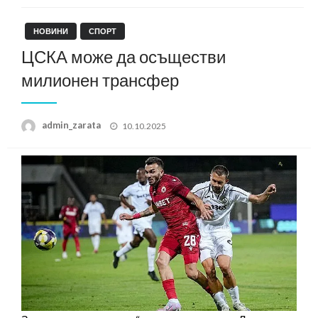
НОВИНИ
СПОРТ
ЦСКА може да осъществи
милионен трансфер
Posted
admin_zarata
10.10.2025
on