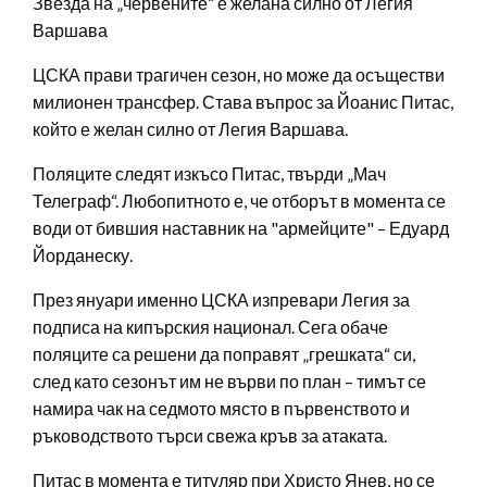
Звезда на „червените“ е желана силно от Легия
Варшава
ЦСКА прави трагичен сезон, но може да осъществи
милионен трансфер. Става въпрос за Йоанис Питас,
който е желан силно от Легия Варшава.
Поляците следят изкъсо Питас, твърди „Мач
Телеграф“. Любопитното е, че отборът в момента се
води от бившия наставник на "армейците" – Едуард
Йорданеску.
През януари именно ЦСКА изпревари Легия за
подписа на кипърския национал. Сега обаче
поляците са решени да поправят „грешката“ си,
след като сезонът им не върви по план – тимът се
намира чак на седмото място в първенството и
ръководството търси свежа кръв за атаката.
Питас в момента е титуляр при Христо Янев, но се