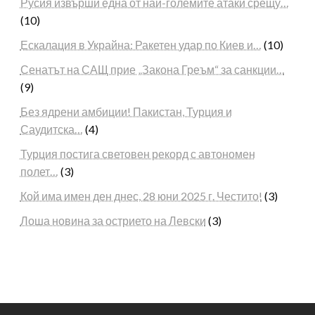
Русия извърши една от най-големите атаки срещу…
(10)
Ескалация в Украйна: Ракетен удар по Киев и…
(10)
Сенатът на САЩ прие „Закона Греъм“ за санкции…
(9)
Без ядрени амбиции! Пакистан, Турция и
Саудитска…
(4)
Турция постига световен рекорд с автономен
полет…
(3)
Кой има имен ден днес, 28 юни 2025 г. Честито!
(3)
Лоша новина за острието на Левски
(3)