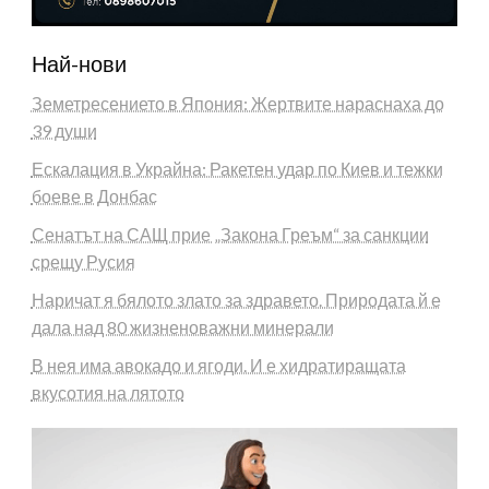
Най-нови
Земетресението в Япония: Жертвите нараснаха до
39 души
Ескалация в Украйна: Ракетен удар по Киев и тежки
боеве в Донбас
Сенатът на САЩ прие „Закона Греъм“ за санкции
срещу Русия
Наричат я бялото злато за здравето. Природата й е
дала над 80 жизненоважни минерали
В нея има авокадо и ягоди. И е хидратиращата
вкусотия на лятото