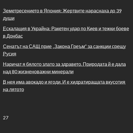
Земетресението в Япония: Жертвите нараснаха до 39
души
Ескалация в Украйна: Ракетен удар по Киев и тежки боеве
в Донбас
Сенатът на САЩ прие „Закона Греъм“ за санкции срещу
Русия
Наричат я бялото злато за здравето. Природата й е дала
над 80 жизненоважни минерали
В нея има авокадо и ягоди. И е хидратиращата вкусотия
на лятото
27