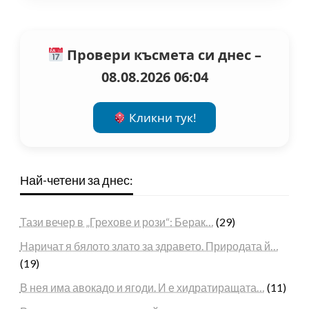
Провери късмета си днес –
08.08.2026 06:04
Кликни тук!
Най-четени за днес:
Тази вечер в „Грехове и рози“: Берак…
(29)
Наричат я бялото злато за здравето. Природата й…
(19)
В нея има авокадо и ягоди. И е хидратиращата…
(11)