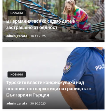
НОВИНИ
В Германия: всяко седмо дете е
застрашено от бедност
admin_zarata
18.11.2025
НОВИНИ
Турските власти конфискуваха над
половин тон наркотици на границата с
България и Гърция
admin_zarata
30.10.2025