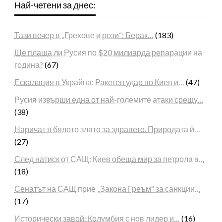
Най-четени за днес:
Тази вечер в „Грехове и рози“: Берак…
(183)
Ще плаща ли Русия по $20 милиарда репарации на
година?
(67)
Ескалация в Украйна: Ракетен удар по Киев и…
(47)
Русия извърши една от най-големите атаки срещу…
(38)
Наричат я бялото злато за здравето. Природата й…
(27)
След натиск от САЩ: Киев обеща мир за петрола в…
(18)
Сенатът на САЩ прие „Закона Греъм“ за санкции…
(17)
Исторически завой: Колумбия с нов лидер и…
(16)