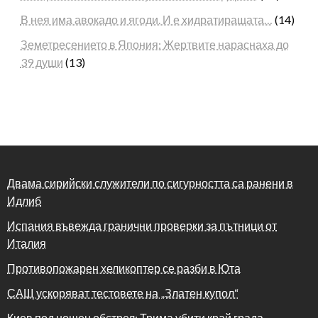
В нея има авокадо и ягоди. И е хидратиращата…
(14)
Земетресението в Япония: Жертвите нараснаха до
39 души
(13)
Двама сирийски служители по сигурността са ранени в
Идлиб
Испания въвежда гранични проверки за пътници от
Италия
Противопожарен хеликоптер се разби в Юта
САЩ ускоряват тестовете на „Златен купол“
Киев под нощен обстрел: Трима убити край града,