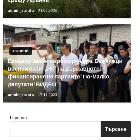
admin_zarata
31.05.2026
НОВИНИ
Еквадор заяви на референдум: Без чужди
военни бази! „Не“ на държавното
финансиране на партиите! По-малко
депутати! ВИДЕО
admin_zarata
17.11.2025
Търсене
Търсене