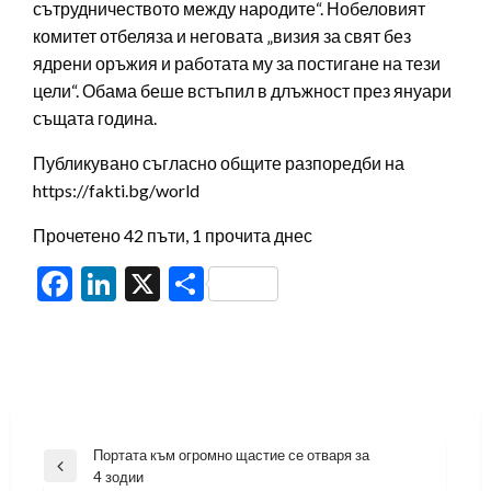
сътрудничеството между народите“. Нобеловият
комитет отбеляза и неговата „визия за свят без
ядрени оръжия и работата му за постигане на тези
цели“. Обама беше встъпил в длъжност през януари
същата година.
Публикувано съгласно общите разпоредби на
https://fakti.bg/world
Прочетено 42 пъти, 1 прочита днес
Facebook
LinkedIn
X
Share
Навигация
Портата към огромно щастие се отваря за
Previous
4 зодии