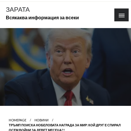
Skip
ЗАРАТА
to
Всякаква информация за всеки
content
HOMEPAGE
НОВИНИ
ТРЪМП ПОИСКА НОБЕЛОВАТА НАГРАДА ЗА МИР: КОЙ ДРУГ Е СПИРАЛ
ОСЕМ ВОЙНИ ЗА ДЕВЕТ МЕСЕЦА?!