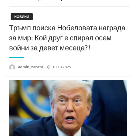
НОВИНИ
Тръмп поиска Нобеловата награда
за мир: Кой друг е спирал осем
войни за девет месеца?!
Posted
admin_zarata
10.10.2025
on