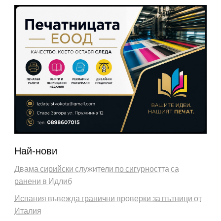
Най-нови
Двама сирийски служители по сигурността са
ранени в Идлиб
Испания въвежда гранични проверки за пътници от
Италия