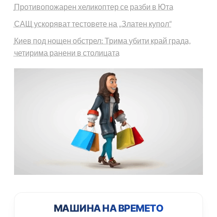
Противопожарен хеликоптер се разби в Юта
САЩ ускоряват тестовете на „Златен купол“
Киев под нощен обстрел: Трима убити край града,
четирима ранени в столицата
МАШИНА НА ВРЕМЕТО