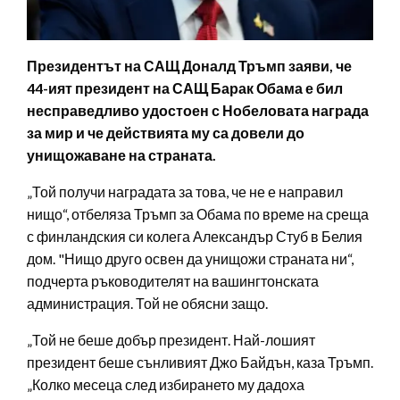
Президентът на САЩ Доналд Тръмп заяви, че
44-ият президент на САЩ Барак Обама е бил
несправедливо удостоен с Нобеловата награда
за мир и че действията му са довели до
унищожаване на страната.
„Той получи наградата за това, че не е направил
нищо“, отбеляза Тръмп за Обама по време на среща
с финландския си колега Александър Стуб в Белия
дом. "Нищо друго освен да унищожи страната ни“,
подчерта ръководителят на вашингтонската
администрация. Той не обясни защо.
„Той не беше добър президент. Най-лошият
президент беше сънливият Джо Байдън, каза Тръмп.
„Колко месеца след избирането му дадоха