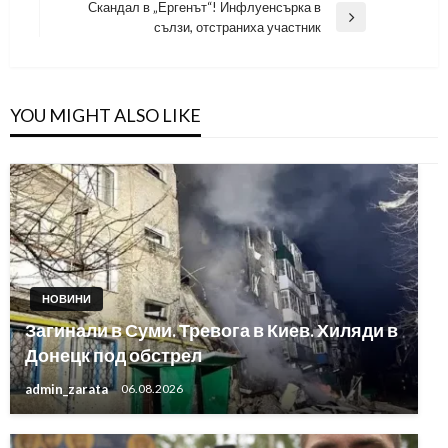
Post
Скандал в „Ергенът“! Инфлуенсърка в
Next
сълзи, отстраниха участник
Post
YOU MIGHT ALSO LIKE
НОВИНИ
Загинали в Суми. Тревога в Киев. Хиляди в
Донецк под обстрел
admin_zarata
06.08.2026