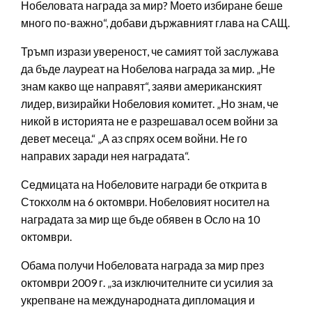
Нобеловата награда за мир? Моето избиране беше
много по-важно“, добави държавният глава на САЩ.
Тръмп изрази увереност, че самият той заслужава
да бъде лауреат на Нобелова награда за мир. „Не
знам какво ще направят“, заяви американският
лидер, визирайки Нобеловия комитет. „Но знам, че
никой в ​​историята не е разрешавал осем войни за
девет месеца.“ „А аз спрях осем войни. Не го
направих заради нея наградата“.
Седмицата на Нобеловите награди бе открита в
Стокхолм на 6 октомври. Нобеловият носител на
наградата за мир ще бъде обявен в Осло на 10
октомври.
Обама получи Нобеловата награда за мир през
октомври 2009 г. „за изключителните си усилия за
укрепване на международната дипломация и