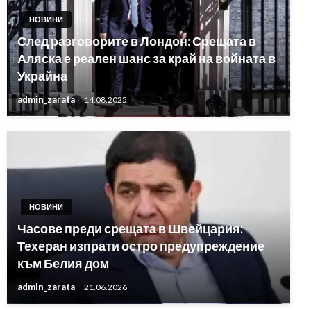
НОВИНИ
След разговорите в Лондон: Срещата в
Аляска е реален шанс за край на войната в
Украйна
admin_zarata
14.08.2025
НОВИНИ
Часове преди срещата в Швейцария:
Техеран изпрати остро предупреждение
към Белия дом
admin_zarata
21.06.2026