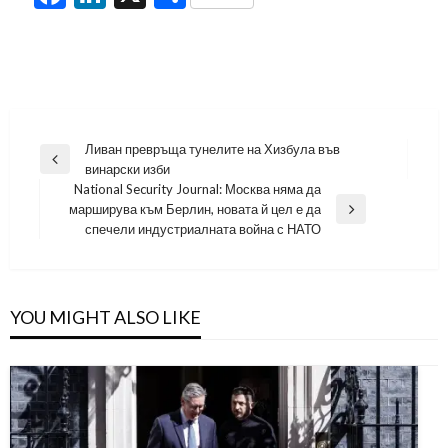
Навигация
Ливан превръща тунелите на Хизбула във
Previous
винарски изби
Post
National Security Journal: Москва няма да
марширува към Берлин, новата й цел е да
Next
спечели индустриалната война с НАТО
Post
YOU MIGHT ALSO LIKE