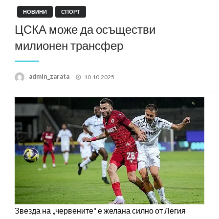
НОВИНИ
СПОРТ
ЦСКА може да осъществи
милионен трансфер
Posted
admin_zarata
10.10.2025
on
Звезда на „червените“ е желана силно от Легия