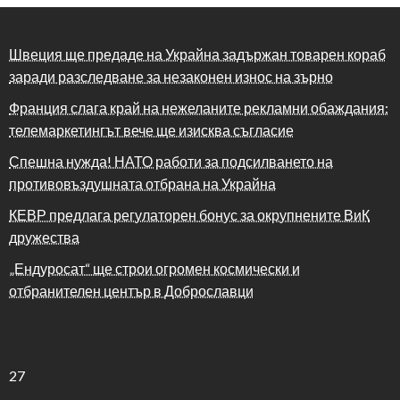
Швеция ще предаде на Украйна задържан товарен кораб
заради разследване за незаконен износ на зърно
Франция слага край на нежеланите рекламни обаждания:
телемаркетингът вече ще изисква съгласие
Спешна нужда! НАТО работи за подсилването на
противовъздушната отбрана на Украйна
КЕВР предлага регулаторен бонус за окрупнените ВиК
дружества
„Ендуросат“ ще строи огромен космически и
отбранителен център в Доброславци
27