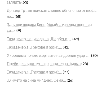
заплита
(63)
Доналд Тръмп поискал спешно обяснение от шефа
на…
(58)
Залужни шокира Киев: Украйна изчерпа военния
си…
(49)
Тази вечер в епизода на „Шербет от…
(49)
Тази вечер в „Грехове и рози“:…
(42)
Хирошима почете жертвите на ядрения удар с…
(30)
Пребит е служител на охранителна фирма
(28)
Тази вечер в „Грехове и рози“:…
(27)
„В името на сина ми“ днес: Сема…
(26)