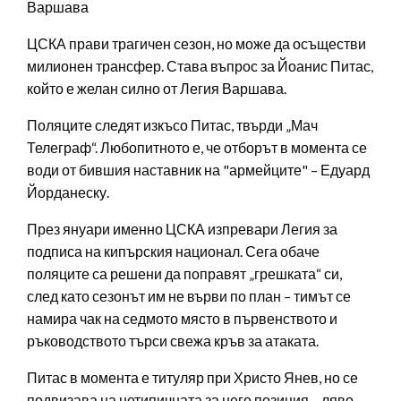
Варшава
ЦСКА прави трагичен сезон, но може да осъществи
милионен трансфер. Става въпрос за Йоанис Питас,
който е желан силно от Легия Варшава.
Поляците следят изкъсо Питас, твърди „Мач
Телеграф“. Любопитното е, че отборът в момента се
води от бившия наставник на "армейците" – Едуард
Йорданеску.
През януари именно ЦСКА изпревари Легия за
подписа на кипърския национал. Сега обаче
поляците са решени да поправят „грешката“ си,
след като сезонът им не върви по план – тимът се
намира чак на седмото място в първенството и
ръководството търси свежа кръв за атаката.
Питас в момента е титуляр при Христо Янев, но се
подвизава на нетипичната за него позиция – ляво