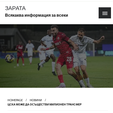
Skip
ЗАРАТА
to
Всякаква информация за всеки
content
HOMEPAGE
НОВИНИ
ЦСКА МОЖЕ ДА ОСЪЩЕСТВИ МИЛИОНЕН ТРАНСФЕР