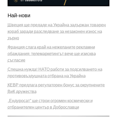
Най-нови
Швеция ще предаде на Украйна задържан товарен
кораб заради разследване за незаконен износ на
зърно
Франция слага край на нежеланите рекламни
обаждания: телемаркетингът вече ще изисква
съгласие
Спешна нужда! НАТО работи за подсилването на
противовъздушната отбрана на Украйна
КЕВР предлага регулаторен бонус за окрупнените
ВиК дружества
„Ендуросат“ ще строи огромен космически и
отбранителен център в Доброславци