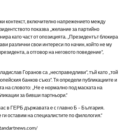
ки контекст, включително напрежението между
езидентството показва „желание за партийно
нира като част от опозицията. „Президентът блокира
ави различни свои интереси по начин, който не му
 президента, а отговор на неговото поведение“,
ладислав Горанов са „несправедливи“, тъй като „той
ропейския банков съюз“. Тя определи публикациите и
та на словото: „Не е нормално под маската на
ликации за бивши партньори.“
ас в ГЕРБ държавата е с главно Б – България.
 ги оставим на специалистите по филология.“
tandartnews.com/