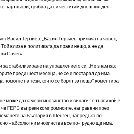
е партньори, трябва да си честитим днешния ден –
мет Васил Терзиев. „Васил Терзиев прилича на човек,
 Той влиза в политиката да прави нещо, а не да
яви Сачева.
 за стабилизиране на управлението си. „Не знам как
орите преди шест месеца, не се е постарал да има
да помогне на тези, които се борят за нещо“, коментира
не може да намери мнозинство и винаги се търси кой е
а, че ГЕРБ въпреки компромисите, направени през
риемането на България в Шенген, напредъка по
ясно – абсолютни мнозинства все по-трудно ще има,