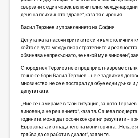
свързани с един човек, включително международнит
деня на психичното здраве“, каза тя с ирония.
Васил Терзиев и управлението на София
Депутатката насочи критиките си и към столичния к
който се лута между пиар стратегиите и реалността.
обвинява непрекъснато, че някой му е виновен“, за
Според нея Терзиев не е предприел навреме стъпки
точно се бори Васил Терзиев – не е задвижил догов
мнозинство, не се е постарал да обуе едни дънки и 
депутатката.
„Ние се намираме в тази ситуация, защото Терзиев 
виновен, а не решението“, каза тя. Сачева подчерт
годините, може да посочи конкретни резултати – п
Еврозоната и отпадането на мониторинга. „Нека е 
трябва да се работи в диалог“, заяви тя.