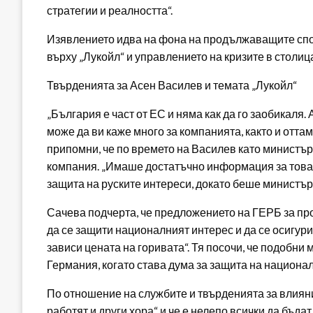
стратегии и реалността“.
Изявлението идва на фона на продължаващите спо
върху „Лукойл“ и управлението на кризите в столиц
Твърденията за Асен Василев и темата „Лукойл“
„България е част от ЕС и няма как да го заобикаля.
може да ви каже много за компанията, както и оттам 
припомни, че по времето на Василев като министър 
компания. „Имаше достатъчно информация за това 
защита на руските интереси, докато беше министър“
Сачева подчерта, че предложението на ГЕРБ за про
да се защити националният интерес и да се осигури
зависи цената на горивата“. Тя посочи, че подобни 
Германия, когато става дума за защита на национал
По отношение на службите и твърденията за влияни
работят и други хора“ и че е нелепо всички да бъдат