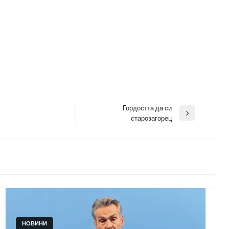
Гордостта да си
Next
старозагорец
Post
НОВИНИ