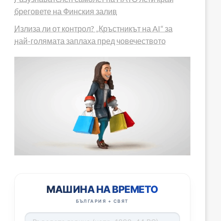
бреговете на Финския залив
Излиза ли от контрол? „Кръстникът на AI“ за
най-голямата заплаха пред човечеството
МАШИНА НА ВРЕМЕТО
БЪЛГАРИЯ + СВЯТ