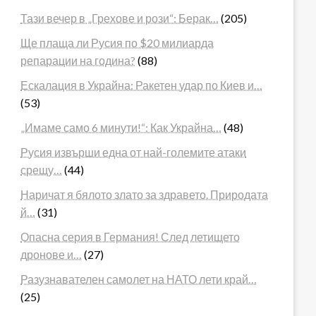
Тази вечер в „Грехове и рози“: Берак…
(205)
Ще плаща ли Русия по $20 милиарда
репарации на година?
(88)
Ескалация в Украйна: Ракетен удар по Киев и…
(53)
„Имаме само 6 минути!“: Как Украйна…
(48)
Русия извърши една от най-големите атаки
срещу…
(44)
Наричат я бялото злато за здравето. Природата
й…
(31)
Опасна серия в Германия! След летището
дронове и…
(27)
Разузнавателен самолет на НАТО лети край…
(25)