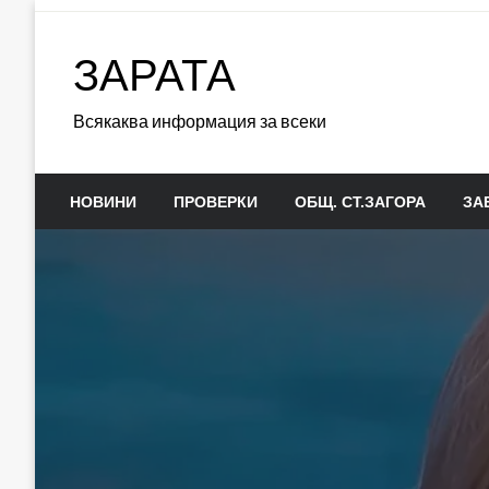
Skip
to
ЗАРАТА
content
Всякаква информация за всеки
НОВИНИ
ПРОВЕРКИ
ОБЩ. СТ.ЗАГОРА
ЗА