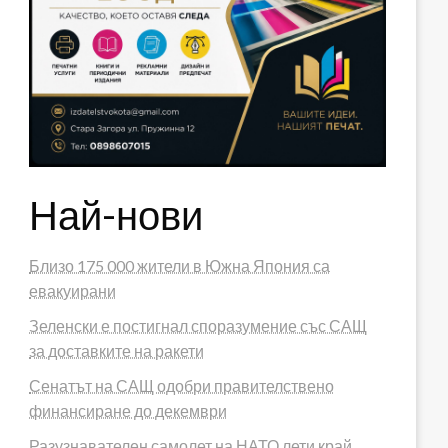
Най-нови
Близо 175 000 жители в Южна Япония са
евакуирани
Зеленски е постигнал споразумение със САЩ
за доставките на ракети
Сенатът на САЩ одобри правителствено
финансиране до декември
Разузнавателен самолет на НАТО лети край