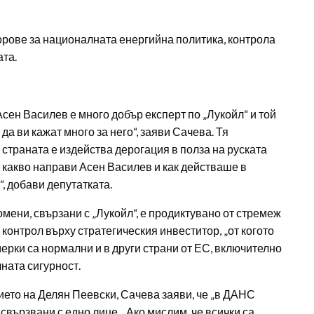
рове за националната енергийна политика, контрола
ата.
 Асен Василев е много добър експерт по „Лукойл“ и той
да ви кажат много за него“, заяви Сачева. Тя
страната е издейства дерогация в полза на руската
какво направи Асен Василев и как действаше в
, добави депутатката.
мени, свързани с „Лукойл“, е продиктувано от стремеж
 контрол върху стратегическия инвеститор, „от когото
мерки са нормални и в други страни от ЕС, включително
ната сигурност.
ето на Делян Пеевски, Сачева заяви, че „в ДАНС
 свързвани с едно лице. „Ако мислим, че всички са