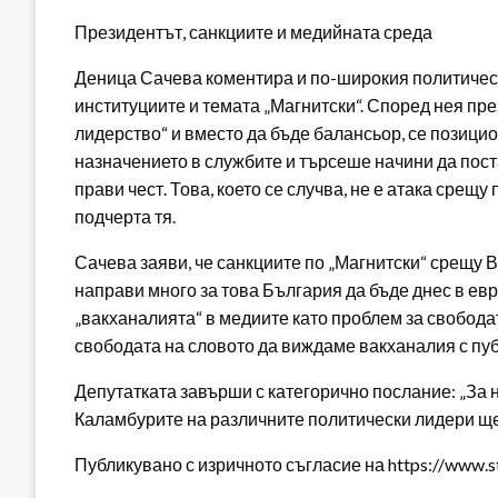
Президентът, санкциите и медийната среда
Деница Сачева коментира и по-широкия политичес
институциите и темата „Магнитски“. Според нея пр
лидерство“ и вместо да бъде балансьор, се позицио
назначението в службите и търсеше начини да пост
прави чест. Това, което се случва, не е атака срещу
подчерта тя.
Сачева заяви, че санкциите по „Магнитски“ срещу В
направи много за това България да бъде днес в ев
„вакханалията“ в медиите като проблем за свобода
свободата на словото да виждаме вакханалия с пуб
Депутатката завърши с категорично послание: „За н
Каламбурите на различните политически лидери ще
Публикувано с изричното съгласие на https://www.s