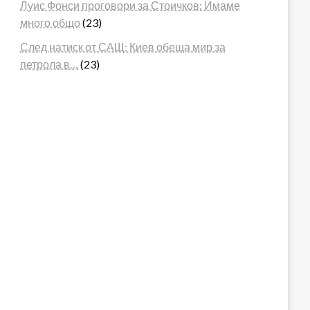
Луис Фонси проговори за Стоичков: Имаме
много общо
(23)
След натиск от САЩ: Киев обеща мир за
петрола в…
(23)