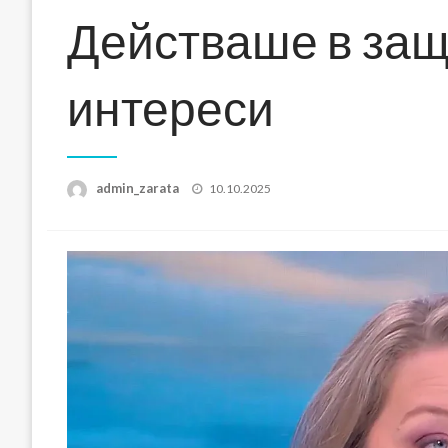
Действаше в защ
интереси
Posted
admin_zarata
10.10.2025
on