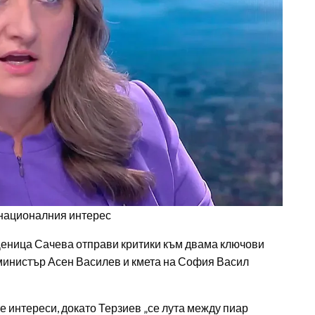
 националния интерес
Деница Сачева отправи критики към двама ключови
министър Асен Василев и кмета на София Васил
е интереси, докато Терзиев „се лута между пиар