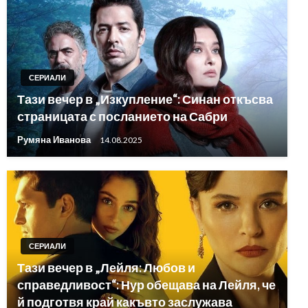
СЕРИАЛИ
Тази вечер в „Изкупление“: Синан откъсва
страницата с посланието на Сабри
Румяна Иванова
14.08.2025
СЕРИАЛИ
Тази вечер в „Лейля: Любов и
справедливост“: Нур обещава на Лейля, че
й подготвя край какъвто заслужава