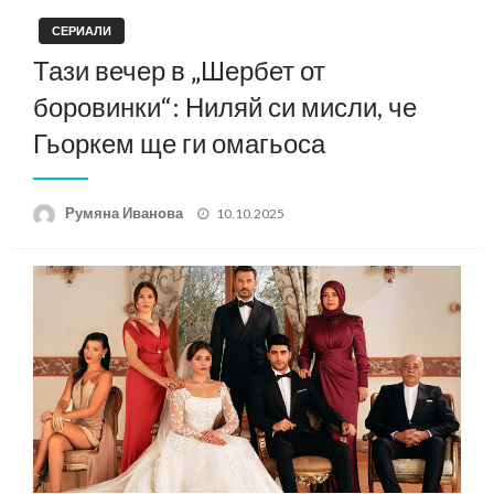
СЕРИАЛИ
Тази вечер в „Шербет от
боровинки“: Ниляй си мисли, че
Гьоркем ще ги омагьоса
Posted
Румяна Иванова
10.10.2025
on