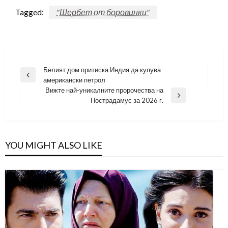
Tagged:
"Шербет от боровинки"
Навигация
Белият дом притиска Индия да купува
Previous
американски петрол
Post
Вижте най-уникалните пророчества на
Next
Нострадамус за 2026 г.
Post
YOU MIGHT ALSO LIKE