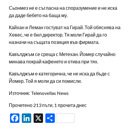
Сьонмез не е съгласна на споразумение и не иска
да даде бебето на баща му.
Кайхан и Леман гостуват на Гирай. Той обяснява на
Хевес, че е бил директор. Тя моли Гирай да го
назначи на същата позиция във фирмата.
Кавълджъм се среща с Метехан. Йомер случайно
минава покрай кафенето и отива при тях.
Кавълджъм е категорична, че не иска да бъде с
Йомер. Той я моли да си помисли.
Източник: Telenovellas News
Прочетено 213 пъти, 1 прочита днес
Facebook
LinkedIn
X
Share