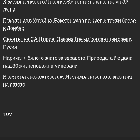
Земетресението в Япония: Жертвите нараснаха до 39
души
Ескалация в Украйна: Ракетен удар по Киев и тежки боеве
в Донбас
Сенатът на САЩ прие „Закона Греъм“ за санкции срещу
Русия
Наричат я бялото злато за здравето. Природата й е дала
над 80 жизненоважни минерали
В нея има авокадо и ягоди. И е хидратиращата вкусотия
на лятото
109