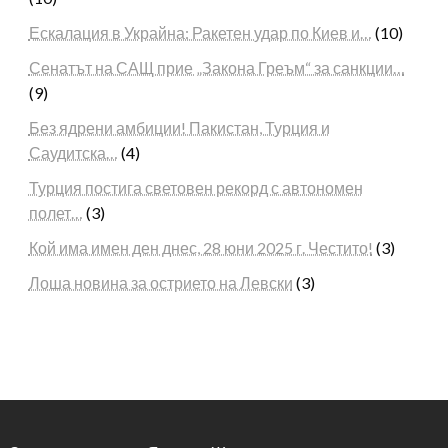
Ескалация в Украйна: Ракетен удар по Киев и…
(10)
Сенатът на САЩ прие „Закона Греъм“ за санкции…
(9)
Без ядрени амбиции! Пакистан, Турция и
Саудитска…
(4)
Турция постига световен рекорд с автономен
полет…
(3)
Кой има имен ден днес, 28 юни 2025 г. Честито!
(3)
Лоша новина за острието на Левски
(3)