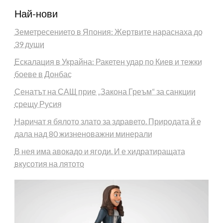
Най-нови
Земетресението в Япония: Жертвите нараснаха до
39 души
Ескалация в Украйна: Ракетен удар по Киев и тежки
боеве в Донбас
Сенатът на САЩ прие „Закона Греъм“ за санкции
срещу Русия
Наричат я бялото злато за здравето. Природата й е
дала над 80 жизненоважни минерали
В нея има авокадо и ягоди. И е хидратиращата
вкусотия на лятото