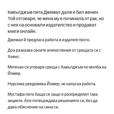
Кавълджъм пита Джемал дали е бил женен.
Той отговаря, че жена му е починала от рак, но
с нея са основали издателство и продават
книги онлайн.
Джемал й предлага работа в издателството.
Доа разказва своите впечатления от срещата си с
Хевес.
Метехан си уговаря среща с Кавълджъм по молба на
Йомер.
Нурсема уведомява Йомер, че напуска работа.
Мустафа пита баща си защо е разпределил така
акциите. Апо потвърждава решението си, без да
дава обяснение на сина си.