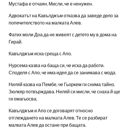
Мустафа е отчаян. Мисли, че е ненужен.
Адвокатът на Кавълджъм отказва да заведе дело за
попечителството на малката Алев.
Фатих моли Доа да не живеят с детето му в дома на
Гирай.
Кавълджъм иска среща с Апо.
Нурсема казва на баща си, че иска да работи.
Споделя с Апо, че има идея да се занимава с мода.
Ниляй казва на Пембе, че Гьоркем ги снима тайно.
Зюлкяр потвърждава. Ниляй си мисли, че снаха й ще
ги омагьосва.
Кавълджъм и Апо се договарят относно
отглеждането на малката Алев. Те се разбират
малката Алев да остане при бащата.