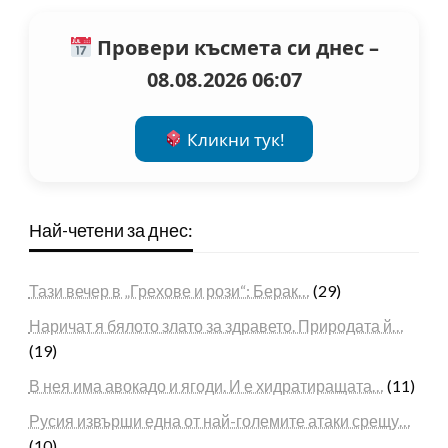
Провери късмета си днес –
08.08.2026 06:07
Кликни тук!
Най-четени за днес:
Тази вечер в „Грехове и рози“: Берак…
(29)
Наричат я бялото злато за здравето. Природата й…
(19)
В нея има авокадо и ягоди. И е хидратиращата…
(11)
Русия извърши една от най-големите атаки срещу…
(10)