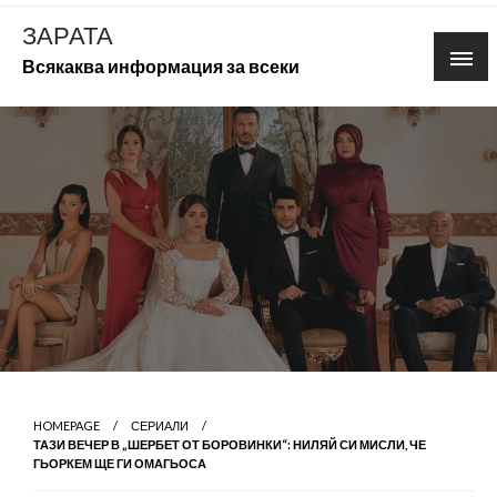
Skip
ЗАРАТА
to
Всякаква информация за всеки
content
HOMEPAGE
СЕРИАЛИ
ТАЗИ ВЕЧЕР В „ШЕРБЕТ ОТ БОРОВИНКИ“: НИЛЯЙ СИ МИСЛИ, ЧЕ
ГЬОРКЕМ ЩЕ ГИ ОМАГЬОСА