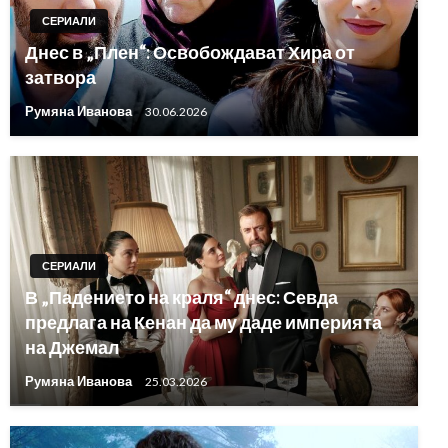
СЕРИАЛИ
Днес в „Плен“: Освобождават Хира от
затвора
Румяна Иванова
30.06.2026
СЕРИАЛИ
В „Падението на краля“ днес: Севда
предлага на Кенан да му даде империята
на Джемал
Румяна Иванова
25.03.2026