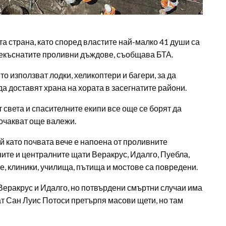
а страна, като според властите най-малко 41 души са
прекъснатите проливни дъждове, съобщава БТА.
 използват лодки, хеликоптери и багери, за да
да доставят храна на хората в засегнатите райони.
 света и спасителните екипи все още се борят да
 очакват още валежи.
й като почвата вече е напоена от проливните
ните и централните щати Веракрус, Идалго, Пуебла,
е, клиники, училища, пътища и мостове са повредени.
Веракрус и Идалго, но потвърдени смъртни случаи има
ат Сан Луис Потоси претърпя масови щети, но там