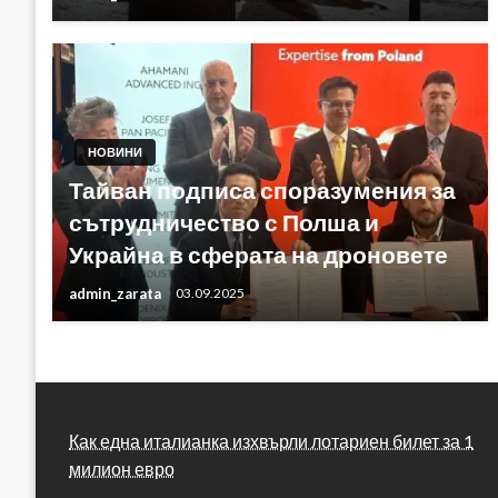
НОВИНИ
Тайван подписа споразумения за
сътрудничество с Полша и
Украйна в сферата на дроновете
admin_zarata
03.09.2025
Как една италианка изхвърли лотариен билет за 1
милион евро