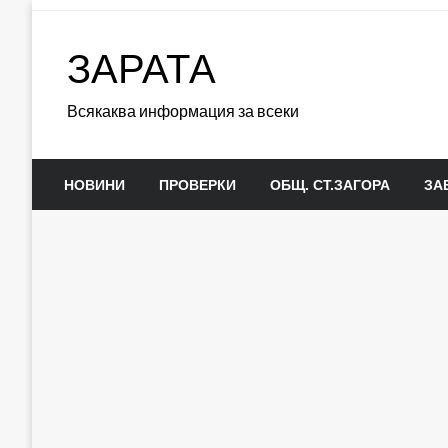
Skip
to
ЗАРАТА
content
Всякаква информация за всеки
НОВИНИ
ПРОВЕРКИ
ОБЩ. СТ.ЗАГОРА
ЗА