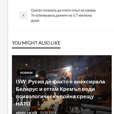
Qantas отказала да плати откуп на хакери.
Навигация
Те публикуваха данните на 5.7 милиона
Previous
души
Post
YOU MIGHT ALSO LIKE
НОВИНИ
ISW: Русия де факто е анексирала
Беларус и оттам Кремъл води
психологическа война срещу
НАТО
admin_zarata
01.02.2026