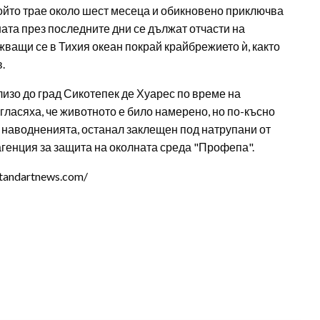
който трае около шест месеца и обикновено приключва
ата през последните дни се дължат отчасти на
ващи се в Тихия океан покрай крайбрежието ѝ, както
.
лизо до град Сикотепек де Хуарес по време на
асяха, че животното е било намерено, но по-късно
а наводненията, останал заклещен под натрупани от
генция за защита на околната среда "Профепа".
tandartnews.com/