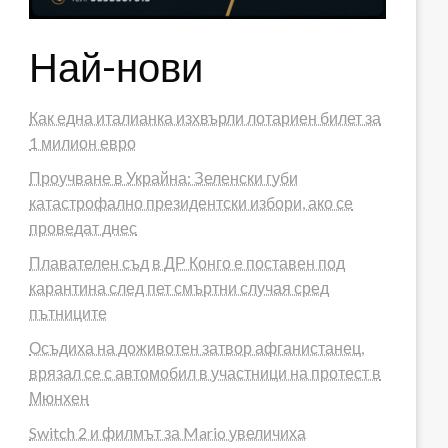
Най-нови
Как една италианка изхвърли лотариен билет за
1 милион евро
Проучване в Украйна: Зеленски губи
катастрофално президентски избори, ако се
проведат днес
Плавателен съд в ДР Конго е поставен под
карантина след пет смъртни случая сред
пътниците
Осъдиха на доживотен затвор афганистанец,
врязал се с автомобил в участници на протест в
Мюнхен
Switch 2 и филмът за Mario увеличиха