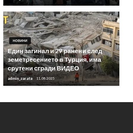
НОВИНИ
Един загинал и 29 ранени след
земетресението в Турция, има
срутени сгради ВИДЕО
admin_zarata
11.08.2025