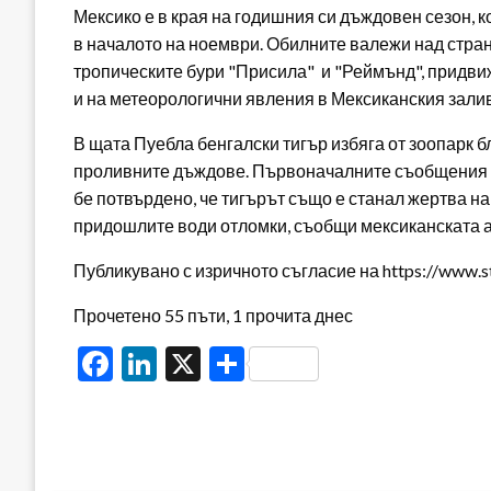
Мексико е в края на годишния си дъждовен сезон, 
в началото на ноември. Обилните валежи над стран
тропическите бури "Присила" и "Реймънд", придвиж
и на метеорологични явления в Мексиканския залив
В щата Пуебла бенгалски тигър избяга от зоопарк б
проливните дъждове. Първоначалните съобщения гл
бе потвърдено, че тигърът също е станал жертва н
придошлите води отломки, съобщи мексиканската а
Публикувано с изричното съгласие на https://www.s
Прочетено 55 пъти, 1 прочита днес
Facebook
LinkedIn
X
Share