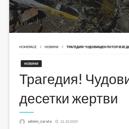
HOMEPAGE
НОВИНИ
ТРАГЕДИЯ! ЧУДОВИЩЕН ПОТОП ВЗЕ Д
НОВИНИ
Трагедия! Чудов
десетки жертви
Posted
admin_zarata
12.10.2025
on