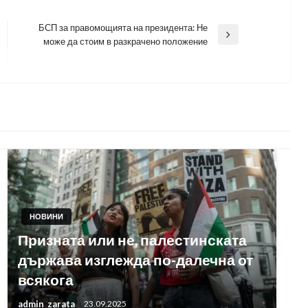
БСП за правомощията на президента: Не
Next
може да стоим в разкрачено положение
Post
НОВИНИ
Призната или не, палестинската
държава изглежда по-далечна от
всякога
admin_zarata
23.09.2025