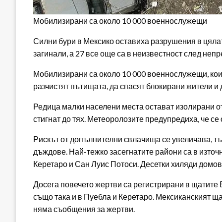
Мобилизирани са около 10 000 военнослужещи
Силни бури в Мексико оставиха разрушения в цялат
загинали, а 27 все още са в неизвестност след не
Мобилизирани са около 10 000 военнослужещи, които
разчистят пътищата, да спасят блокирани жители и 
Редица малки населени места остават изолирани от
стигнат до тях. Метеоролозите предупредиха, че се
Рискът от допълнителни свлачища се увеличава, тъ
дъждове. Най-тежко засегнатите райони са в източ
Керетаро и Сан Луис Потоси. Десетки хиляди домов
Досега повечето жертви са регистрирани в щатите 
също така и в Пуебла и Керетаро. Мексиканският щ
няма съобщения за жертви.