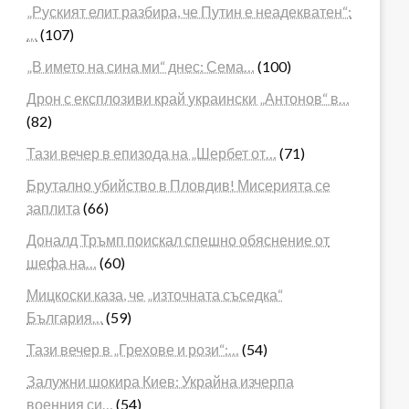
„Руският елит разбира, че Путин е неадекватен“:
…
(107)
„В името на сина ми“ днес: Сема…
(100)
Дрон с експлозиви край украински „Антонов“ в…
(82)
Тази вечер в епизода на „Шербет от…
(71)
Брутално убийство в Пловдив! Мисерията се
заплита
(66)
Доналд Тръмп поискал спешно обяснение от
шефа на…
(60)
Мицкоски каза, че „източната съседка“
България…
(59)
Тази вечер в „Грехове и рози“:…
(54)
Залужни шокира Киев: Украйна изчерпа
военния си…
(54)