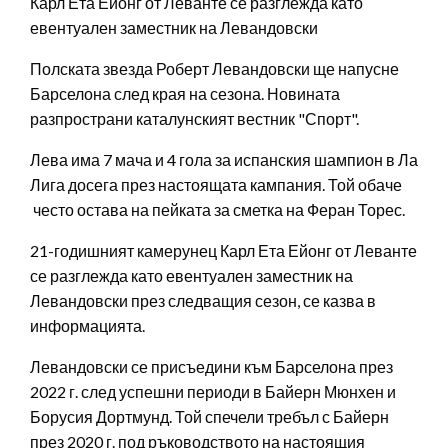
Карл Ета Ейонг от Леванте се разглежда като
евентуален заместник на Левандовски
Полската звезда Роберт Левандовски ще напусне
Барселона след края на сезона. Новината
разпространи каталунският вестник "Спорт".
Лева има 7 мача и 4 гола за испанския шампион в Ла
Лига досега през настоящата кампания. Той обаче
често остава на пейката за сметка на Феран Торес.
21-годишният камерунец Карл Ета Ейонг от Леванте
се разглежда като евентуален заместник на
Левандовски през следващия сезон, се казва в
информацията.
Левандовски се присъедини към Барселона през
2022 г. след успешни периоди в Байерн Мюнхен и
Борусия Дортмунд. Той спечели требъл с Байерн
през 2020 г. под ръководството на настоящия