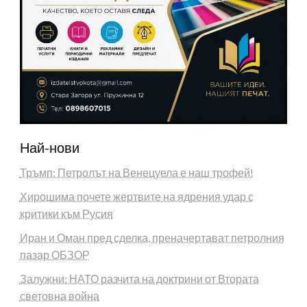
Най-нови
Тръмп: Петролът на Венецуела е наш трофей!
Хирошима почете жертвите на ядрения удар с
критики към Русия
Иран и Оман пред сделка, преначертават петролния
пазар ОБЗОР
Залужни: НАТО разчита на доктрини от Втората
световна война