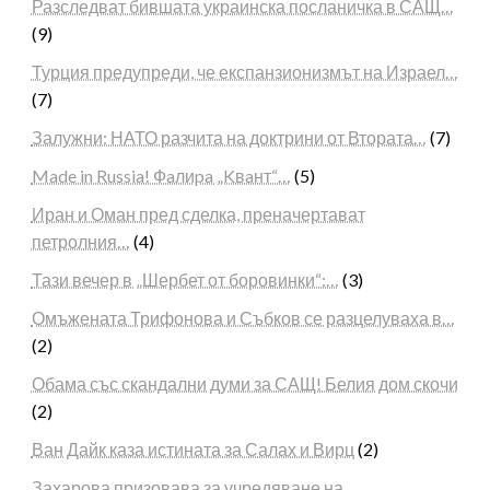
Разследват бившата украинска посланичка в САЩ…
(9)
Турция предупреди, че експанзионизмът на Израел…
(7)
Залужни: НАТО разчита на доктрини от Втората…
(7)
Made in Russia! Фaлиpa „Kвaнт“…
(5)
Иран и Оман пред сделка, преначертават
петролния…
(4)
Тази вечер в „Шербет от боровинки“:…
(3)
Омъжената Трифонова и Събков се разцелуваха в…
(2)
Обама със скандални думи за САЩ! Белия дом скочи
(2)
Ван Дайк каза истината за Салах и Вирц
(2)
Захарова призовава за учредяване на