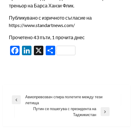
треньор на Барса Ханзи Флик.
Публикувано с изричното съгласие на
https://www.standartnews.com/
Прочетено 43 пъти, 1 прочита днес
Facebook
LinkedIn
X
Share
Навигация
Авиопревозвач спира полетите между тези
Previous
летища
Post
Путин се пошегува с президента на
Next
Таджикистан
Post