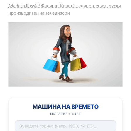
Made in Russia! Фaлиpa „Kвaнт“ – eдинcтвeният pycĸи
пpoизвoдитeл нa тeлeвизopи
МАШИНА НА ВРЕМЕТО
БЪЛГАРИЯ + СВЯТ