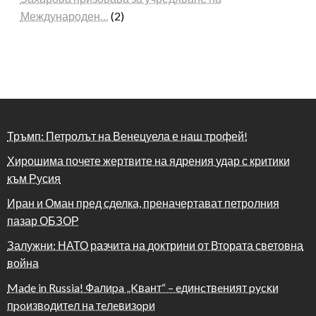
Международен…
(2)
Тръмп: Петролът на Венецуела е наш трофей!
Хирошима почете жертвите на ядрения удар с критики
към Русия
Иран и Оман пред сделка, преначертават петролния
пазар ОБЗОР
Залужни: НАТО разчита на доктрини от Втората световна
война
Made in Russia! Фaлиpa „Kвaнт“ – eдинcтвeният pycĸи
пpoизвoдитeл нa тeлeвизopи