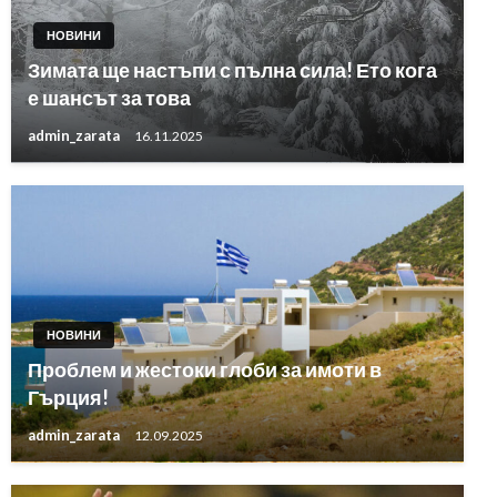
НОВИНИ
Зимата ще настъпи с пълна сила! Ето кога
е шансът за това
admin_zarata
16.11.2025
НОВИНИ
Проблем и жестоки глоби за имоти в
Гърция!
admin_zarata
12.09.2025