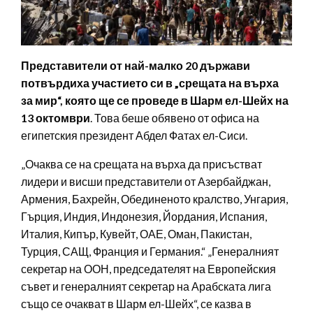
Представители от най-малко 20 държави
потвърдиха участието си в „срещата на върха
за мир“, която ще се проведе в Шарм ел-Шейх на
13 октомври
. Това беше обявено от офиса на
египетския президент Абдел Фатах ел-Сиси.
„Очаква се на срещата на върха да присъстват
лидери и висши представители от Азербайджан,
Армения, Бахрейн, Обединеното кралство, Унгария,
Гърция, Индия, Индонезия, Йордания, Испания,
Италия, Кипър, Кувейт, ОАЕ, Оман, Пакистан,
Турция, САЩ, Франция и Германия.“ „Генералният
секретар на ООН, председателят на Европейския
съвет и генералният секретар на Арабската лига
също се очакват в Шарм ел-Шейх“, се казва в