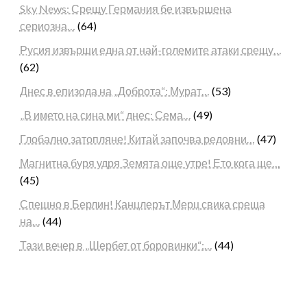
Sky News: Срещу Германия бе извършена
сериозна…
(64)
Русия извърши една от най-големите атаки срещу…
(62)
Днес в епизода на „Доброта“: Мурат…
(53)
„В името на сина ми“ днес: Сема…
(49)
Глобално затопляне! Китай започва редовни…
(47)
Магнитна буря удря Земята още утре! Ето кога ще…
(45)
Спешно в Берлин! Канцлерът Мерц свика среща
на…
(44)
Тази вечер в „Шербет от боровинки“:…
(44)