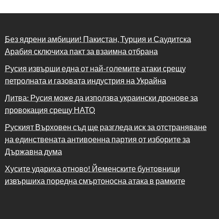
Без ядрени амбиции! Пакистан, Турция и Саудитска
Арабия сключиха пакт за взаимна отбрана
Русия извърши една от най-големите атаки срещу
петролната и газовата индустрия на Украйна
Литва: Русия може да използва украински дронове за
провокация срещу НАТО
Руският Върховен съд ще разгледа иск за отстраняване
на единствената антивоенна партия от изборите за
Държавна дума
Хусите удариха отново! Йеменските бунтовници
извършиха поредна смъртоносна атака в рамките