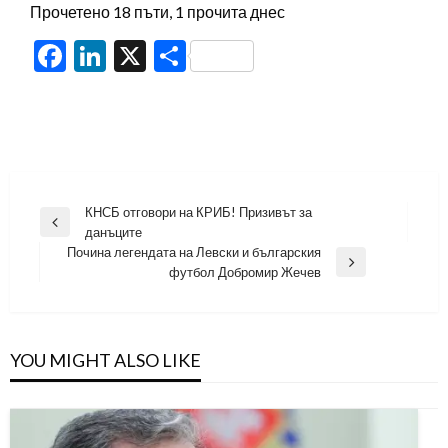
Прочетено 18 пъти, 1 прочита днес
Facebook
LinkedIn
X
Share
Навигация
КНСБ отговори на КРИБ! Призивът за
Previous
данъците
Post
Почина легендата на Левски и българския
Next
футбол Добромир Жечев
Post
YOU MIGHT ALSO LIKE