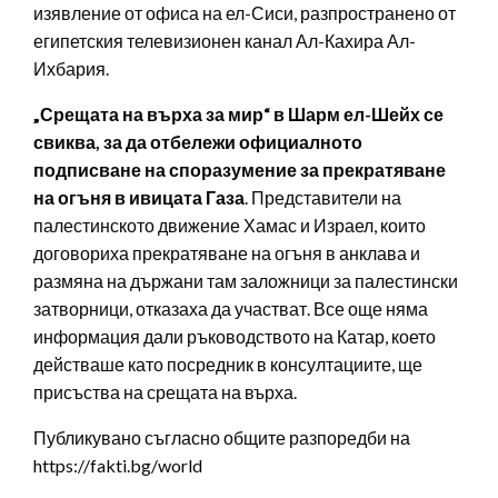
изявление от офиса на ел-Сиси, разпространено от
египетския телевизионен канал Ал-Кахира Ал-
Ихбария.
„Срещата на върха за мир“ в Шарм ел-Шейх се
свиква, за да отбележи официалното
подписване на споразумение за прекратяване
на огъня в ивицата Газа
. Представители на
палестинското движение Хамас и Израел, които
договориха прекратяване на огъня в анклава и
размяна на държани там заложници за палестински
затворници, отказаха да участват. Все още няма
информация дали ръководството на Катар, което
действаше като посредник в консултациите, ще
присъства на срещата на върха.
Публикувано съгласно общите разпоредби на
https://fakti.bg/world