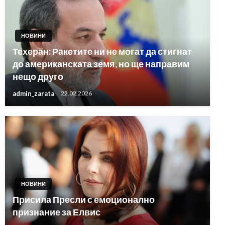
НОВИНИ
Техеран: Ракетите ни не могат да стигнат
до американската земя, но ще направим
нещо друго
admin_zarata
22.02.2026
НОВИНИ
Присила Пресли с емоционално
признание за Елвис