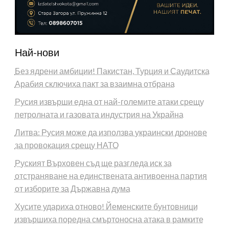
Най-нови
Без ядрени амбиции! Пакистан, Турция и Саудитска
Арабия сключиха пакт за взаимна отбрана
Русия извърши една от най-големите атаки срещу
петролната и газовата индустрия на Украйна
Литва: Русия може да използва украински дронове
за провокация срещу НАТО
Руският Върховен съд ще разгледа иск за
отстраняване на единствената антивоенна партия
от изборите за Държавна дума
Хусите удариха отново! Йеменските бунтовници
извършиха поредна смъртоносна атака в рамките