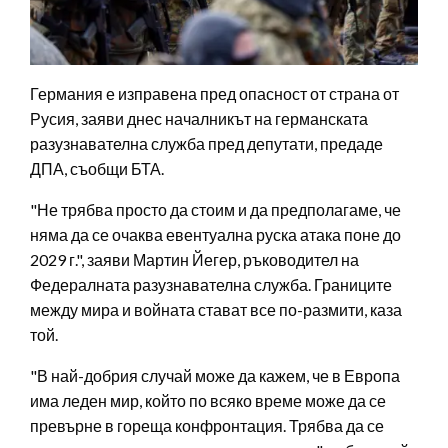
Германия е изправена пред опасност от страна от
Русия, заяви днес началникът на германската
разузнавателна служба пред депутати, предаде
ДПА, съобщи БТА.
"Не трябва просто да стоим и да предполагаме, че
няма да се очаква евентуална руска атака поне до
2029 г.", заяви Мартин Йегер, ръководител на
Федералната разузнавателна служба. Границите
между мира и войната стават все по-размити, каза
той.
"В най-добрия случай може да кажем, че в Европа
има леден мир, който по всяко време може да се
превърне в гореща конфронтация. Трябва да се