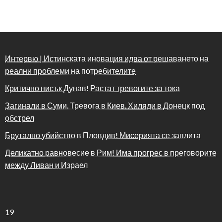
Интервю | Истинската иновация идва от решаването на
реални проблеми на потребителите
Критично нисък Дунав! Растат тревогите за тока
Загинали в Суми. Тревога в Киев. Хиляди в Донецк под
обстрел
Брутално убийство в Пловдив! Мисерията се заплита
Деликатно равновесие в Рим! Има прогрес в преговорите
между Ливан и Израел
19