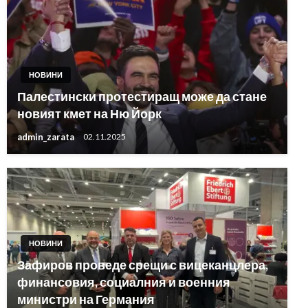
НОВИНИ
Палестински протестиращ може да стане
новият кмет на Ню Йорк
admin_zarata
02.11.2025
НОВИНИ
Зафиров проведе срещи с вицеканцлера,
финансовия, социалния и военния
министри на Германия