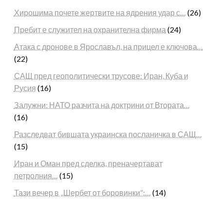
Хирошима почете жертвите на ядрения удар с…
(26)
Пребит е служител на охранителна фирма
(24)
Атака с дронове в Ярославъл, на прицел е ключова…
(22)
САЩ пред геополитически трусове: Иран, Куба и
Русия
(16)
Залужни: НАТО разчита на доктрини от Втората…
(16)
Разследват бившата украинска посланичка в САЩ…
(15)
Иран и Оман пред сделка, преначертават
петролния…
(15)
Тази вечер в „Шербет от боровинки“:…
(14)