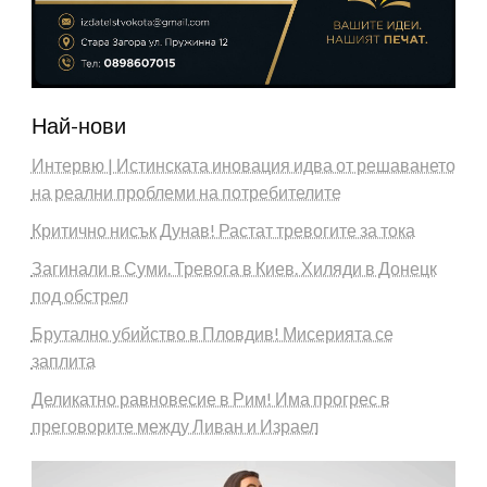
Най-нови
Интервю | Истинската иновация идва от решаването
на реални проблеми на потребителите
Критично нисък Дунав! Растат тревогите за тока
Загинали в Суми. Тревога в Киев. Хиляди в Донецк
под обстрел
Брутално убийство в Пловдив! Мисерията се
заплита
Деликатно равновесие в Рим! Има прогрес в
преговорите между Ливан и Израел