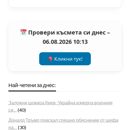
Провери късмета си днес –
06.08.2026 10:13
Кликни тук!
Най-четени за днес:
Залужни шокира Киев: Украйна изчерпа военния
си…
(40)
Доналд Тръмп поискал спешно обяснение от шефа
на…
(30)