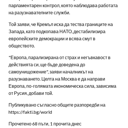
парламентарен контрол, която наблюдава работата
на разузнавателните служби.
Той заяви, че Кремъл иска да тества границите на
Запада, като подкопава НАТО, дестабилизира
европейските демокрации и всява смут в
обществото.
"Европа, парализирана от страх и негъвкавост в
действията си, ще бъде доведена до
самоунищожение", заяви началникът на
разузнаването. Целта на Москва е да направи
Европа, по-голямата икономическа сила, зависима
от Русия, добави той.
Публикувано съгласно общите разпоредби на
https://fakti.bg/world
Прочетено 68 пъти, 1 прочита днес