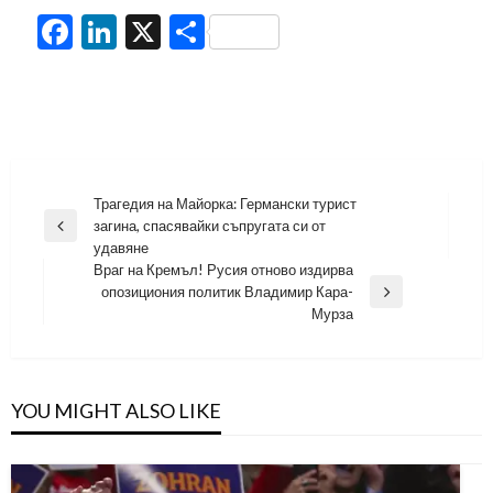
Facebook
LinkedIn
X
Share
Навигация
Трагедия на Майорка: Германски турист
загина, спасявайки съпругата си от
Previous
удавяне
Post
Враг на Кремъл! Русия отново издирва
опозициония политик Владимир Кара-
Next
Мурза
Post
YOU MIGHT ALSO LIKE