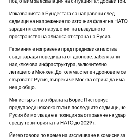
подготвим за ескалация на ситуацията", добави той.
Изказванията в Бундестага са направени след
седмици на напрежение по източния фланг на НАТО
заради няколко нарушения на въздушното
пространство на алианса от страна на Русия.
Германия е изправена пред предизвикателства
също заради поредицата от дронове, забелязани
над ключова инфраструктура, включително
летището в Мюнхен. До голяма степен дроновете се
свързват с Русия, въпреки че Москва отрича да има
нещо общо.
Министърът на отбраната Борис Писториус
предупреди няколко пъти в последните седмици, че
Русия би могла да е в позиция за отправяне на удар
срещу територията на НАТО до 2029 г.
Йегер говори по време на изслушване в комисия за