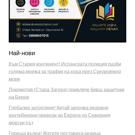
Най-нови
Към Стария континент! Испанската полиция разби
голяма мрежа за трафик на хора през Средиземно
море
Локомотив (Стара Загора) привлече бивш защитник
на Берое
Глобално затопляне! Китай започва редовни
контейнерни превози до Европа по Северния
морски път
Гореща вълна! Жегите поставиха редица