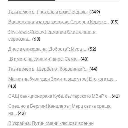
Тази вечер в „Грехове и рози“: Берак…
(349)
Военен анализатор заяви, че Северна Корея е…
(85)
Sky News: Срещу Германия бе извършена
сериозна…
(63)
Днес в епизода на „Доброта“: Мурат…
(52)
„В името на сина ми“ днес: Сема…
(48)
Тази вечер в „Шербет от боровинки“:…
(44)
Магнитна буря удря Земята още утре! Ето кога ще…
(43)
САЩ санкционираха Куба, българското МВнР с…
(42)
Спешно в Берлин! Канцлерът Мерц свика среща
на…
(42)
В Украйна: Путин смени ключови военни