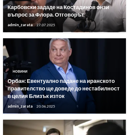
Карбовски зададе на Костадинов онзи
въпрос за Флора. Отговорът
admin_zarata
27.07.2025
НОВИНИ
Орбан: Евентуално падане на иранското
правителство ще доведе до нестабилност
в целия Близък изток
admin_zarata
20.06.2025