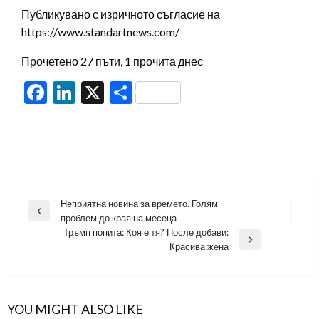
Публикувано с изричното съгласие на
https://www.standartnews.com/
Прочетено 27 пъти, 1 прочита днес
Facebook
LinkedIn
X
Share
Навигация
Неприятна новина за времето. Голям
Previous
проблем до края на месеца
Post
Тръмп попита: Коя е тя? После добави:
Next
Красива жена
Post
YOU MIGHT ALSO LIKE