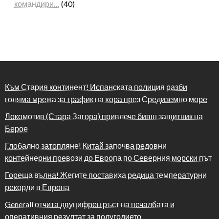
командири…
(40)
Към Стария континент! Испанската полиция разби
голяма мрежа за трафик на хора през Средиземно море
Локомотив (Стара Загора) привлече бивш защитник на
Берое
Глобално затопляне! Китай започва редовни
контейнерни превози до Европа по Северния морски път
Гореща вълна! Жегите поставиха редица температурни
рекорди в Европа
Generali отчита двуцифрен ръст на печалбата и
оперативния резултат за полугодието