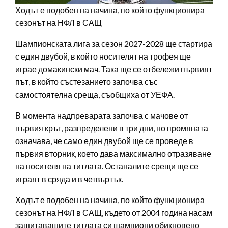
Ходът е подобен на начина, по който функционира
сезонът на НФЛ в САЩ
Шампионската лига за сезон 2027-2028 ще стартира
с един двубой, в който носителят на трофея ще
играе домакински мач. Така ще се отбележи първият
път, в който състезанието започва със
самостоятелна среща, съобщиха от УЕФА.
В момента надпреварата започва с мачове от
първия кръг, разпределени в три дни, но промяната
означава, че само един двубой ще се проведе в
първия вторник, което дава максимално отразяване
на носителя на титлата. Останалите срещи ще се
играят в сряда и в четвъртък.
Ходът е подобен на начина, по който функционира
сезонът на НФЛ в САЩ, където от 2004 година насам
защитаващите титлата си шампиони обикновено