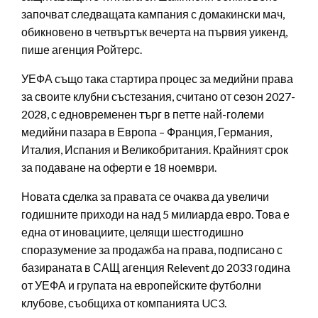
започват следващата кампания с домакински мач,
обикновено в четвъртък вечерта на първия уикенд,
пише агенция Ройтерс.
УЕФА също така стартира процес за медийни права
за своите клубни състезания, считано от сезон 2027-
2028, с едновременен търг в петте най-големи
медийни пазара в Европа – Франция, Германия,
Италия, Испания и Великобритания. Крайният срок
за подаване на оферти е 18 ноември.
Новата сделка за правата се очаква да увеличи
годишните приходи на над 5 милиарда евро. Това е
една от иновациите, целящи шестгодишно
споразумение за продажба на права, подписано с
базираната в САЩ агенция Relevent до 2033 година
от УЕФА и групата на европейските футболни
клубове, съобщиха от компанията UC3.