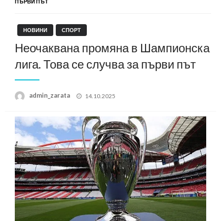
ПЪРВИ ПЪТ
НОВИНИ
СПОРТ
Неочаквана промяна в Шампионска
лига. Това се случва за първи път
Posted
admin_zarata
14.10.2025
on