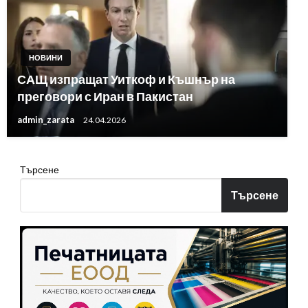
НОВИНИ
САЩ изпращат Уиткоф и Къшнър на
преговори с Иран в Пакистан
admin_zarata
24.04.2026
Търсене
Търсене