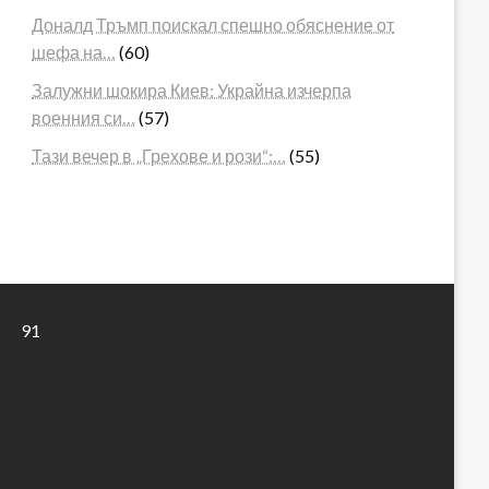
Доналд Тръмп поискал спешно обяснение от
шефа на…
(60)
Залужни шокира Киев: Украйна изчерпа
военния си…
(57)
Тази вечер в „Грехове и рози“:…
(55)
91