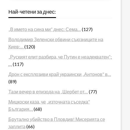
Най-четени за днес:
„В името на сина ми“ днес: Сема…
(127)
Володимир Зеленски обвини съюзниците на
Киев:…
(120)
„Руският елит разбира, че Путин е неадекватен“:
…
(117)
Дрон с експлозиви край украински „Антонов“ в…
(89)
Тази вечер в епизода на „Шербет от…
(77)
Мицкоски каза, че „източната съседка“
България…
(68)
Брутално убийство в Пловдив! Мисерията се
заплита
(66)