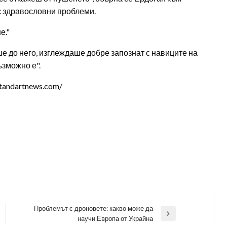
с здравословни проблеми.
е."
е до него, изглеждаше добре запознат с навиците на
ъзможно е".
tandartnews.com/
Проблемът с дроновете: какво може да
Next
научи Европа от Украйна