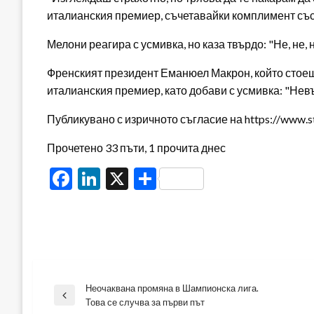
италианския премиер, съчетавайки комплимент съ
Мелони реагира с усмивка, но каза твърдо: "Не, не, н
Френският президент Еманюел Макрон, който стоеш
италианския премиер, като добави с усмивка: "Нев
Публикувано с изричното съгласие на https://www.s
Прочетено 33 пъти, 1 прочита днес
Facebook
LinkedIn
X
Share
Неочаквана промяна в Шампионска лига.
Навигация
Previous
Това се случва за първи път