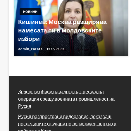
НОВИНИ
Кишинев: Москва разширява
намесата си в молдовските
избори
admin_zarata
15.09.2025
Зеленски обяви началото на специална
операция срещу военната промишленост на
Русия
Русия разпространи видеозапис, показващ
последиците от удари по логистичен център в
района на Киев