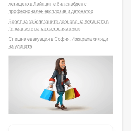
летището в Лайпциг, е бил снабден с
професионален експлозив и детонатор
Броят на забелязаните дронове на летищата в
Германия е нараснал значително
Спешна евакуация в София. Изкараха хиляди
на улицата