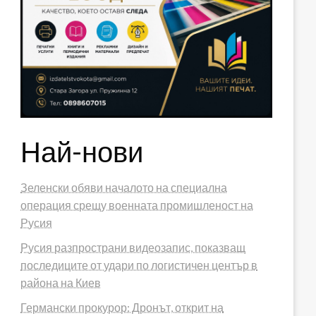
Най-нови
Зеленски обяви началото на специална
операция срещу военната промишленост на
Русия
Русия разпространи видеозапис, показващ
последиците от удари по логистичен център в
района на Киев
Германски прокурор: Дронът, открит на