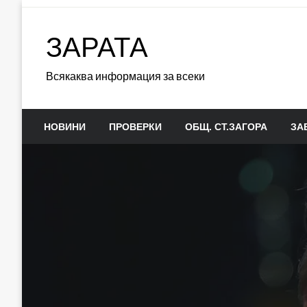
Skip
to
ЗАРАТА
content
Всякаква информация за всеки
НОВИНИ
ПРОВЕРКИ
ОБЩ. СТ.ЗАГОРА
ЗА