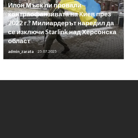
Илон Мъск ли провали
контраофанзивата на Киев през
2022 г.? Милиардерът наредил да
се изключи Starlink над Херсонска
област
admin_zarata
25.07.2025