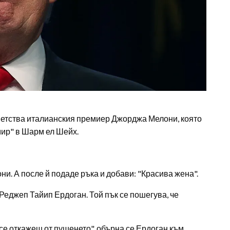
етства италианския премиер Джорджа Мелони, която
мир" в Шарм ел Шейх.
ни. А после й подаде ръка и добави: "Красива жена".
Реджеп Тайип Ердоган. Той пък се пошегува, че
 се откажеш от пушенето", обърна се Ердоган към