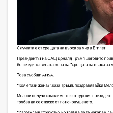
Случката е от срещата на върха за мир в Египет
Президентът на САЩ Доналд Тръмп шеговито прив
беше единствената жена на "срещата на върха за 
Това съобщи ANSA.
"Коя е тази жена?", каза Тръмп, поздравявайки Мело
Мелони получи комплимент и от турския президент 
трябва да се откаже от тютюнопушенето.
"Изглеждаш страхотно, но трябва да те накарам да