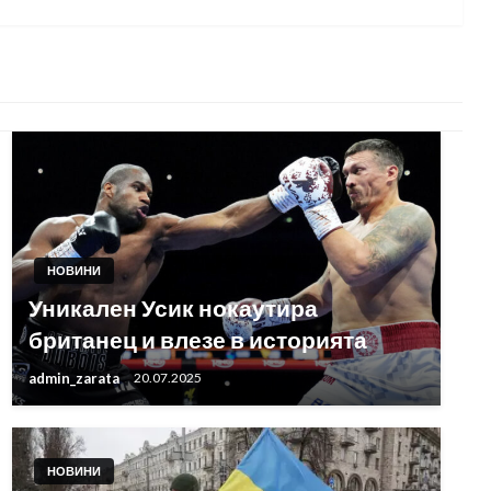
Post
НОВИНИ
Уникален Усик нокаутира
британец и влезе в историята
admin_zarata
20.07.2025
НОВИНИ