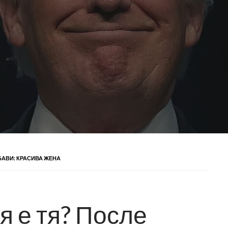
БАВИ: КРАСИВА ЖЕНА
я е тя? После