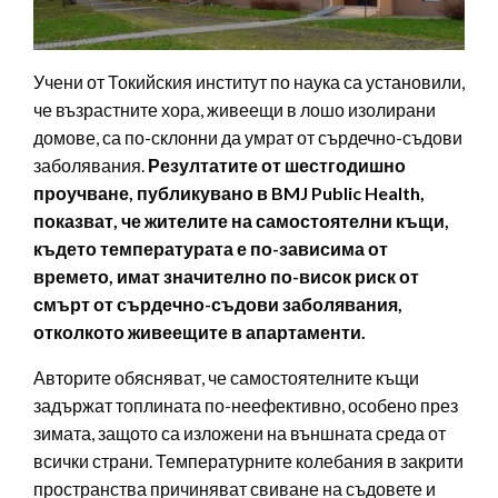
Учени от Токийския институт по наука са установили,
че възрастните хора, живеещи в лошо изолирани
домове, са по-склонни да умрат от сърдечно-съдови
заболявания.
Резултатите от шестгодишно
проучване, публикувано в BMJ Public Health,
показват, че жителите на самостоятелни къщи,
където температурата е по-зависима от
времето, имат значително по-висок риск от
смърт от сърдечно-съдови заболявания,
отколкото живеещите в апартаменти.
Авторите обясняват, че самостоятелните къщи
задържат топлината по-неефективно, особено през
зимата, защото са изложени на външната среда от
всички страни. Температурните колебания в закрити
пространства причиняват свиване на съдовете и