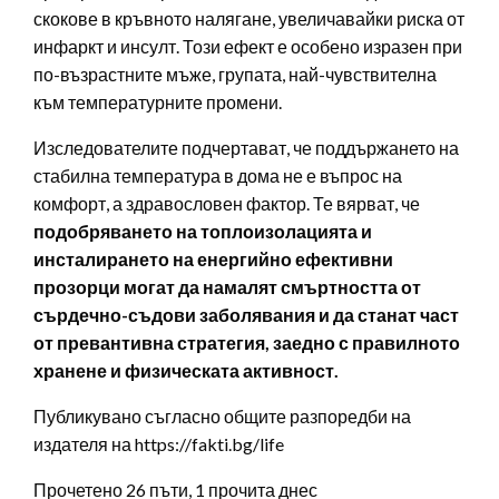
скокове в кръвното налягане, увеличавайки риска от
инфаркт и инсулт. Този ефект е особено изразен при
по-възрастните мъже, групата, най-чувствителна
към температурните промени.
Изследователите подчертават, че поддържането на
стабилна температура в дома не е въпрос на
комфорт, а здравословен фактор. Те вярват, че
подобряването на топлоизолацията и
инсталирането на енергийно ефективни
прозорци могат да намалят смъртността от
сърдечно-съдови заболявания и да станат част
от превантивна стратегия, заедно с правилното
хранене и физическата активност.
Публикувано съгласно общите разпоредби на
издателя на https://fakti.bg/life
Прочетено 26 пъти, 1 прочита днес