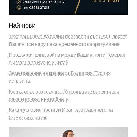
Най-нови
Техеран: Няма да водим преговори със САЩ, докато
Вашингтон нарушава временното споразумение
Продължителна война между Вашингтон и Техеран
е изгодна за Русия и Китай
Земетресение на крачка от България. Турция
изтръпна
Киев отвръща на удара! Украинските балистични
ракети влизат във войната
Какви условия постави Иран за отварянето на
Ормузкия проток