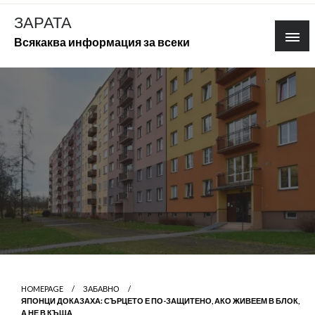
Skip
ЗАРАТА
to
Всякаква информация за всеки
content
HOMEPAGE
ЗАБАВНО
ЯПОНЦИ ДОКАЗАХА: СЪРЦЕТО Е ПО-ЗАЩИТЕНО, АКО ЖИВЕЕМ В БЛОК,
А НЕ В КЪЩА