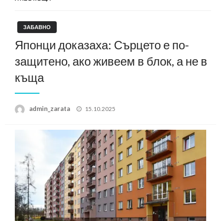
ЗАБАВНО
Японци доказаха: Сърцето е по-
защитено, ако живеем в блок, а не в
къща
Posted
admin_zarata
15.10.2025
on