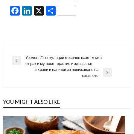
Facebook
LinkedIn
X
Share
Навигация
Уролог: 21 еякулации месечно пазят мъжа
Previous
от рак и му носят щастие и здрав сън
Post
5 храни и напитки за понижаване на
Next
кръвното
Post
YOU MIGHT ALSO LIKE