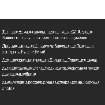
Техеран: Няма да водим преговори със САЩ, докато
Вашингтон нарушава временното споразумение
Продължителна война между Вашингтон и Техеран е
изгодна за Русия и Китай
Земетресение на крачка от България. Турция изтръпна
Киев отвръща на удара! Украинските балистични ракети
влизат във войната
Какви условия постави Иран за отварянето на Ормузкия
проток