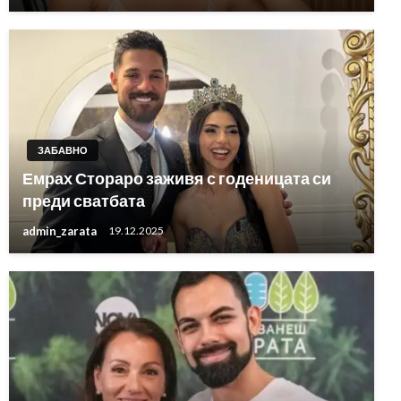
ЗАБАВНО
Емрах Стораро заживя с годеницата си
преди сватбата
admin_zarata
19.12.2025