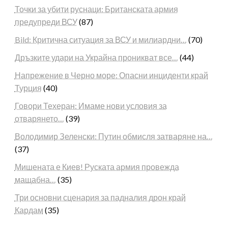
Точки за убити руснаци: Британската армия
предупреди ВСУ
(87)
Bild: Критична ситуация за ВСУ и милиардни…
(70)
Дръзките удари на Украйна проникват все…
(44)
Напрежение в Черно море: Опасни инциденти край
Турция
(40)
Говори Техеран: Имаме нови условия за
отварянето…
(39)
Володимир Зеленски: Путин обмисля затваряне на…
(37)
Мишената е Киев! Руската армия провежда
мащабна…
(35)
Три основни сценария за падналия дрон край
Кардам
(35)