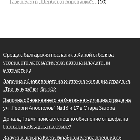
Тази вечер в „Шербет от боровинки“:…
(10)
Среща с българския посланик в Ханой отбеляза
успешното математическо лято на младите ни
математици
Започна обновяването на 8-етажна жилищна сграда кв.
„Три чучура“ юг, бл. 102
Започна обновяването на 8-етажна жилищна сграда на
ул. „Георги Апостолов“ № 16 и 17 в Стара Загора
Доналд Тръмп поискал спешно обяснение от шефа на
Пентагона: Къде са ракетите?
Залужни шокира Киев: Украйна изчерпа военния си