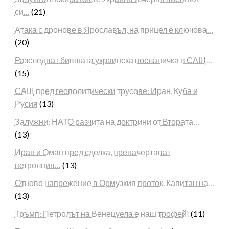
си…
(21)
Атака с дронове в Ярославъл, на прицел е ключова…
(20)
Разследват бившата украинска посланичка в САЩ…
(15)
САЩ пред геополитически трусове: Иран, Куба и
Русия
(13)
Залужни: НАТО разчита на доктрини от Втората…
(13)
Иран и Оман пред сделка, преначертават
петролния…
(13)
Отново напрежение в Ормузкия проток. Капитан на…
(13)
Тръмп: Петролът на Венецуела е наш трофей!
(11)