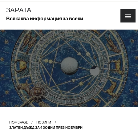
Skip
ЗАРАТА
to
Всякаква информация за всеки
content
HOMEPAGE
НОВИНИ
ЗЛАТЕН ДЪЖД ЗА 4 ЗОДИИ ПРЕЗ НОЕМВРИ