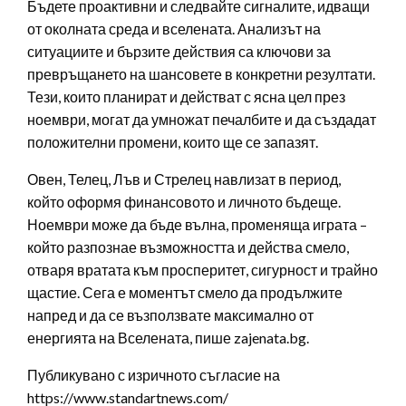
Бъдете проактивни и следвайте сигналите, идващи
от околната среда и вселената. Анализът на
ситуациите и бързите действия са ключови за
превръщането на шансовете в конкретни резултати.
Тези, които планират и действат с ясна цел през
ноември, могат да умножат печалбите и да създадат
положителни промени, които ще се запазят.
Овен, Телец, Лъв и Стрелец навлизат в период,
който оформя финансовото и личното бъдеще.
Ноември може да бъде вълна, променяща играта –
който разпознае възможността и действа смело,
отваря вратата към просперитет, сигурност и трайно
щастие. Сега е моментът смело да продължите
напред и да се възползвате максимално от
енергията на Вселената, пише zajenata.bg.
Публикувано с изричното съгласие на
https://www.standartnews.com/