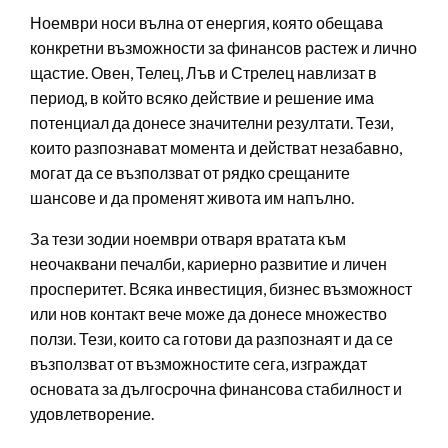
Ноември носи вълна от енергия, която обещава
конкретни възможности за финансов растеж и лично
щастие. Овен, Телец, Лъв и Стрелец навлизат в
период, в който всяко действие и решение има
потенциал да донесе значителни резултати. Тези,
които разпознават момента и действат незабавно,
могат да се възползват от рядко срещаните
шансове и да променят живота им напълно.
За тези зодии ноември отваря вратата към
неочаквани печалби, кариерно развитие и личен
просперитет. Всяка инвестиция, бизнес възможност
или нов контакт вече може да донесе множество
ползи. Тези, които са готови да разпознаят и да се
възползват от възможностите сега, изграждат
основата за дългосрочна финансова стабилност и
удовлетворение.