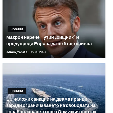
НОВИНИ
Макрон нарече Путин „хищник“ и
предупреди Европа да не бъде наивна
admin_zarata
19.08.2025
НОВИНИ
ЕС наложи санкции на двама иранци
заради ограничаването на свободата на
корабоплаването през Ормузкия проток