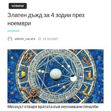
НОВИНИ
Златен дъжд за 4 зодии през
ноември
Posted
admin_zarata
15.10.2025
on
Месецът отваря вратата към неочаквани печалби