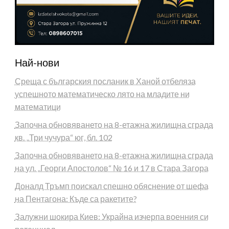
Най-нови
Среща с българския посланик в Ханой отбеляза
успешното математическо лято на младите ни
математици
Започна обновяването на 8-етажна жилищна сграда
кв. „Три чучура“ юг, бл. 102
Започна обновяването на 8-етажна жилищна сграда
на ул. „Георги Апостолов“ № 16 и 17 в Стара Загора
Доналд Тръмп поискал спешно обяснение от шефа
на Пентагона: Къде са ракетите?
Залужни шокира Киев: Украйна изчерпа военния си