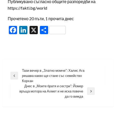
Публикувано съгласно общите разпоредби на
https://fakti.bg/world
Прочетено 20 пъти, 1 прочита днес
Facebook
LinkedIn
X
Share
Навигация
Тази вечер в „Златно момче“: Халис Ага
решава какво ще стане със семейство
Previous
Корхан
Post
Днес в „Моите братя и сестри“: Йомер
връща мотора на Ахмет и не иска повече
Next
да го вижда
Post