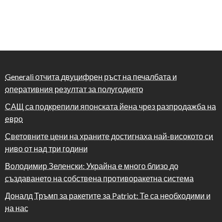
Generali отчита двуцифрен ръст на печалбата и
оперативния резултат за полугодието
САЩ са подкрепили японската йена чрез разпродажба на
евро
Световните цени на храните достигнаха най-високото си
ниво от над три години
Володимир Зеленски: Украйна е много близо до
създаването на собствена противоракетна система
Доналд Тръмп за ракетите за Patriot: Те са необходими и
на нас