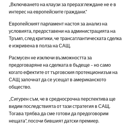
„Включването на клаузи за преразглеждане не е в
интерес на европейските граждани.“
Европейският парламент настоя за анализ на
условията, предоставени на администрацията на
Тръмп, след критики, че трансатлантическата сделка
е изкривена в полза на САЩ.
Расмусен не изключи възможността за
предоговаряне на сделката в бъдеще – но само
когато ефектите от търговския протекционизъм на
САЩ започнат да се усещат в американското
общество.
„Сигурен съм, че в средносрочна перспектива ще
видим последствията от тази стратегия в САЩ.
Тогава трябва да сме готови да предоговорим
нещата“, посочи бившият датски премиер.