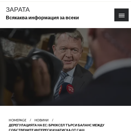
Skip
ЗАРАТА
to
Всякаква информация за всеки
content
HOMEPAGE
НОВИНИ
ДЕРЕГУЛАЦИЯТА НА ЕС: БРЮКСЕЛ ТЪРСИ БАЛАНС МЕЖДУ
СОБСТВЕНИТЕ ИНТЕРЕСИ И НАТИСКА ОТ САЩ