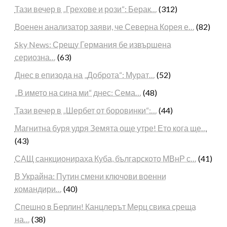
Тази вечер в „Грехове и рози“: Берак…
(312)
Военен анализатор заяви, че Северна Корея е…
(82)
Sky News: Срещу Германия бе извършена
сериозна…
(63)
Днес в епизода на „Доброта“: Мурат…
(52)
„В името на сина ми“ днес: Сема…
(48)
Тази вечер в „Шербет от боровинки“:…
(44)
Магнитна буря удря Земята още утре! Ето кога ще…
(43)
САЩ санкционираха Куба, българското МВнР с…
(41)
В Украйна: Путин смени ключови военни
командири…
(40)
Спешно в Берлин! Канцлерът Мерц свика среща
на…
(38)