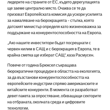
лидерите на страните от ЕС, където дерегулацията
ще заеме централно място. Очаква се те да
призоват Европейската комисия да ускори усилията
за намаляване на бюрокрацията – стъпка, която
датският министър определя като жизненоважна за
поддържане на конкурентоспособността на Европа.
„Ако нашите инвеститори бъдат посрещнати с
червен килим в САЩ и с бюрокрация в Европа, те в
крайна сметка ще изберат САЩ“, каза Расмусен.
Повече от година Брюксел съкращава
бюрократични процедури в областта на екологията,
за да възстанови конкурентоспособността на
европейските индустрии спрямо американските и
китайските конкуренти. В момента се разработват
девет пакета за опростяване, обхващащи секторите
на отбраната, околната среда и цифровите
технологии.