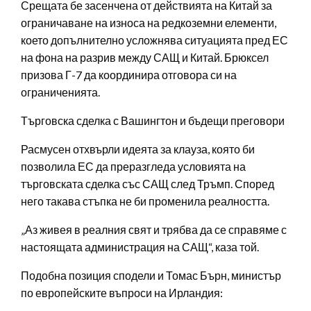
Срещата бе засенчена от действията на Китай за
ограничаване на износа на редкоземни елементи,
което допълнително усложнява ситуацията пред ЕС
на фона на разрив между САЩ и Китай. Брюксел
призова Г-7 да координира отговора си на
ограниченията.
Търговска сделка с Вашингтон и бъдещи преговори
Расмусен отхвърли идеята за клауза, която би
позволила ЕС да преразгледа условията на
търговската сделка със САЩ след Тръмп. Според
него такава стъпка не би променила реалността.
„Аз живея в реалния свят и трябва да се справяме с
настоящата администрация на САЩ“, каза той.
Подобна позиция сподели и Томас Бърн, министър
по европейските въпроси на Ирландия: