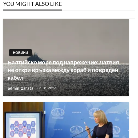
YOU MIGHT ALSO LIKE
НОВИНИ
Балтийско море под напрежение: Латвия
не откри връзка между кораб и повреден
кабел
admin_zarata
05.01.2026