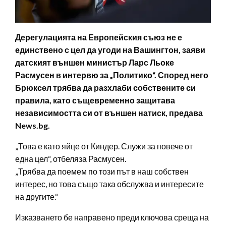
Дерегулацията на Европейския съюз не е
единствено с цел да угоди на Вашингтон, заяви
датският външен министър Ларс Льоке
Расмусен в интервю за „Политико“. Според него
Брюксел трябва да разхлаби собствените си
правила, като същевременно защитава
независимостта си от външен натиск, предава
News.bg.
„Това е като яйце от Киндер. Служи за повече от
една цел“, отбеляза Расмусен.
„Трябва да поемем по този път в наш собствен
интерес, но това също така обслужва и интересите
на другите.“
Изказването бе направено преди ключова среща на