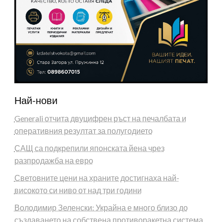
Най-нови
Generali отчита двуцифрен ръст на печалбата и
оперативния резултат за полугодието
САЩ са подкрепили японската йена чрез
разпродажба на евро
Световните цени на храните достигнаха най-
високото си ниво от над три години
Володимир Зеленски: Украйна е много близо до
създаването на собствена противоракетна система