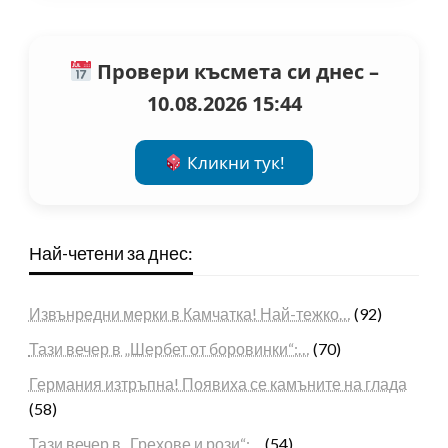
Провери късмета си днес –
10.08.2026 15:44
Кликни тук!
Най-четени за днес:
Извънредни мерки в Камчатка! Най-тежко…
(92)
Тази вечер в „Шербет от боровинки“:…
(70)
Германия изтръпна! Появиха се камъните на глада
(58)
Тази вечер в „Грехове и рози“:…
(54)