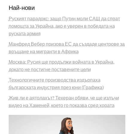
Най-нови
Руският парадокс: защо Путин моли САЩ да спрат
помощта за Украйна, ако е уверен в победата на
руската армия
Манфред Вебер призова ЕС да създаде центрове за
връщане на мигранти в Африка
Москва: Русия ще продължи войната в Украйна,
докато не постигне поставените цели
Технологичните производства издърпаха
българската индустрия през юни (Графика)
Жив ли е аятолахът? Техеран обяви, че ще излъчи
видео на Хаменей, което го показва сред хората