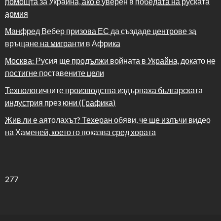
помощта за Украйна, ако е уверен в победата на руската
армия
Манфред Вебер призова ЕС да създаде центрове за
връщане на мигранти в Африка
Москва: Русия ще продължи войната в Украйна, докато не
постигне поставените цели
Технологичните производства издърпаха българската
индустрия през юни (Графика)
Жив ли е аятолахът? Техеран обяви, че ще излъчи видео
на Хаменей, което го показва сред хората
277