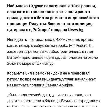
Най-малко 10 души са загинали, а 18 са ранени,
след като петролен танкер се запали рано в
сряда, докато е бил на ремонт в индонезийската
провинция Риау, съобщи местната полиция,
цитирана от „Ройтерс“, предава News.bg.
Инцидентът е станал около 4:00 ч. местно време,
когато пожар е избухнал на кораба MT Federal II,
закотвен за ремонт в корабостроителница в град
Батам – пристанищен център, разположен на около
20 км по море от Сингапур.
Корабът е бил в ремонтен док и не е превозвал
петрол по време на инцидента, уточни началникът
на местната полиция Заенал Арифин.
„Към сряда следобед 10 души са починали, а 18
други са настанени в болница. Всички пострадали са
работели по ремонта на плавателния съд. Някои от