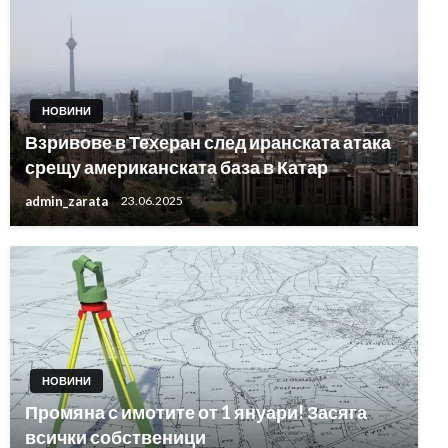
НОВИНИ
Взривове в Техеран след иранската атака
срещу американската база в Катар
admin_zarata
23.06.2025
НОВИНИ
Промяна с имотите от 1 януари! Засяга
всички собственици