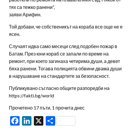
тях са тежко ранени“,
заяви Арифин.
Той добави, че собственикът на кораба все още не е
ясен.
Случаят идва само месеци след подобен пожар в
Батам. През юни кораб се запали по време на
ремонт, при което загинаха четирима души, а девет
бяха ранени. Тогава полицията обвини двама души
в нарушаване на стандартите за безопасност.
Публикувано съгласно общите разпоредби на
https://fakti.bg/world
Прочетено 17 пъти, 1 прочита днес
Facebook
LinkedIn
X
Share