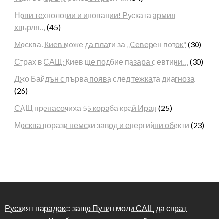
Нови технологии и иновации! Руската армия
хвърля…
(45)
Москва: Киев може да плати за „Северен поток“
(30)
Страх в САЩ: Киев ще подбие пазара с евтини…
(30)
Джо Байдън с първа поява след тежката диагноза
(26)
САЩ пренасочиха 55 кораба край Иран
(25)
Москва порази немски завод и енергийни обекти
(23)
Руският парадокс: защо Путин моли САЩ да спрат