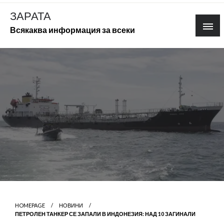
Skip
ЗАРАТА
to
Всякаква информация за всеки
content
HOMEPAGE
НОВИНИ
ПЕТРОЛЕН ТАНКЕР СЕ ЗАПАЛИ В ИНДОНЕЗИЯ: НАД 10 ЗАГИНАЛИ